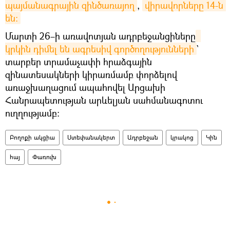
պայմանագրային զինծառայող
,
վիրավորները 14-ն 
են:
Մարտի 26–ի առավոտյան ադրբեջանցիները
կրկին դիմել են ագրեսիվ գործողությունների
`
տարբեր տրամաչափի հրաձգային
զինատեսակների կիրառմամբ փորձելով
առաջխաղացում ապահովել Արցախի
Հանրապետության արևելյան սահմանագոտու
ուղղությամբ:
Բողոքի ակցիա
Ստեփանակերտ
Ադրբեջան
կրակոց
Կին
հայ
Փառուխ