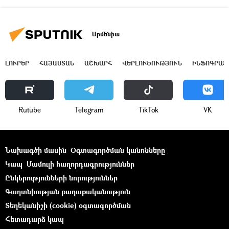
Արմենիա
ԼՈՒՐԵՐ
ՀԱՅԱՍՏԱՆ
ԱՇԽԱՐՀ
ՎԵՐԼՈՒԾՈՒԹՅՈՒՆ
ԻՆՖՈԳՐԱՖ
Rutube
Telegram
ТikТоk
VK
Նախագծի մասին
Օգտագործման կանոնները
Կապ
Մամուլի հաղորդագրություններ
Ընկերությունների նորություններ
Գաղտնիության քաղաքականություն
Տեղեկանիշի (cookie) օգտագործման
Հետադարձ կապ