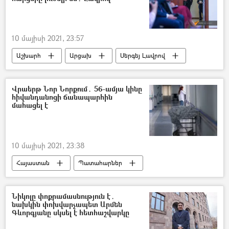
10 մայիսի 2021, 23:57
Աշխարհ
Արցախ
Սերգեյ Լավրով
Բաքու
Վրաերթ Նոր Նորքում․ 56-ամյա կինը
հիվանդանոցի ճանապարհին
մահացել է
10 մայիսի 2021, 23:38
Հայաստան
Պատահարներ
Վրաերթ
Մահ
Երևան
Նիկոլը փոքրամասնություն է․
նախկին փոխվարչապետ Արմեն
Գևորգյանը սկսել է հետհաշվարկը