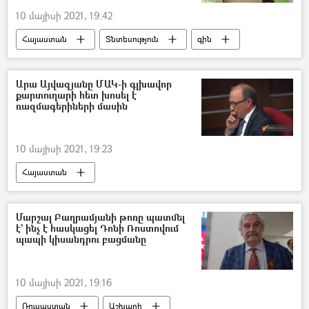
10 մայիսի 2021, 19:42
Հայաստան
Տնտեսություն
գին
թանկացում
Սուրեն Պարսյան
Արա Այվազյանը ՄԱԿ-ի գլխավոր
քարտուղարի հետ խոսել է
ռազմագերիների մասին
10 մայիսի 2021, 19:23
Հայաստան
Միավորված ազգերի կազմակերպություն (ՄԱԿ)
Անտոնիո Գուտերեշ
Արա Այվազյան
Մարշալ Բաղրամյանի թոռը պատմել
է` ինչ է հասկացել Դոնի Ռոստովում
գերի
պապի կիսանդրու բացմանը
10 մայիսի 2021, 19:16
Ռուսաստան
Աշխարհ