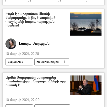
Վլադիմիր Պուտին
հանդիպում
Ինչո՞ւ է բարձրանում Սևանի
մակարդակը, և ի՞նչ է թաքնված
Փաշինյանի հայտարարության
հետևում
Լաուրա Սարգսյան
10 մայիսի 2021, 22:28
Հայաստան
հասարակություն
Սևանա լիճ
էկոլոգիա
Նիկոլ Փաշինյան
Արմեն Սարգսյանը ստորագրեց
հրամանագիրը. ընտրությունների օրը
հստակ է
10 մայիսի 2021, 22:09