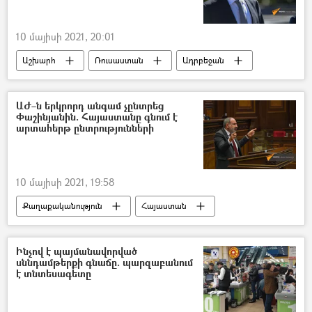
10 մայիսի 2021, 20:01
Աշխարհ
Ռուսաստան
Ադրբեջան
Սերգեյ Լավրով
Բաքու
Իլհամ Ալիև
ԱԺ–ն երկրորդ անգամ չընտրեց
Փաշինյանին. Հայաստանը գնում է
արտահերթ ընտրությունների
10 մայիսի 2021, 19:58
Քաղաքականություն
Հայաստան
Նիկոլ Փաշինյան
ԱԺ (Ազգային ժողով)
Ինչով է պայմանավորված
սննդամթերքի գնաճը. պարզաբանում
է տնտեսագետը