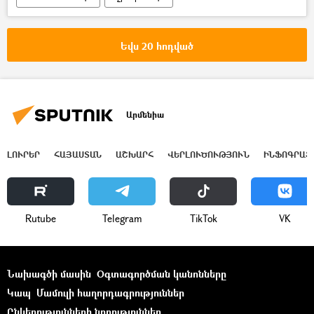
Հովհաննես Բաղրամյան
Դոնի Ռոստով
թոռ
կիսանդրի
Եվս 20 հոդված
Արմենիա
ԼՈՒՐԵՐ
ՀԱՅԱՍՏԱՆ
ԱՇԽԱՐՀ
ՎԵՐԼՈՒԾՈՒԹՅՈՒՆ
ԻՆՖՈԳՐԱՖ
Rutube
Telegram
ТikТоk
VK
Նախագծի մասին
Օգտագործման կանոնները
Կապ
Մամուլի հաղորդագրություններ
Ընկերությունների նորություններ