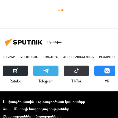
Արմենիա
ԼՈՒՐԵՐ
ՀԱՅԱՍՏԱՆ
ԱՇԽԱՐՀ
ՎԵՐԼՈՒԾՈՒԹՅՈՒՆ
ԻՆՖՈԳՐԱՖ
Rutube
Telegram
ТikТоk
VK
Նախագծի մասին
Օգտագործման կանոնները
Կապ
Մամուլի հաղորդագրություններ
Ընկերությունների նորություններ