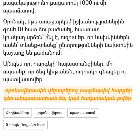
բացակայությունը բացատրել 1000 ու մի
պատճառով։
Օրինակ, եթե առաջարկեմ իշխանություններին
գոնե 10 հատ ձու բաժանել, հաստատ
կհակադարձեն՝ ի՞նչ է, ուզում եք, որ նախկիններն
ասեն՝ տեսեք-տեսեք` ընտրությունների նախօրեին
կաշառք են բաժանում։
Այնպես որ, հարգելի′ հայաստանցիներ, մի′
սպասեք, որ ձեզ կխթանեն, ուղղակի գնացեք ու
պատվաստվեք։
որոնավիրուսին վերաբերող բազմաթիվ հարցեր 
դեռ անպատասխան են, կամ հակասական թվեր
Հեղինակներ
կորոնավիրուս
պատվաստում
5 րոպե Դուլյանի հետ