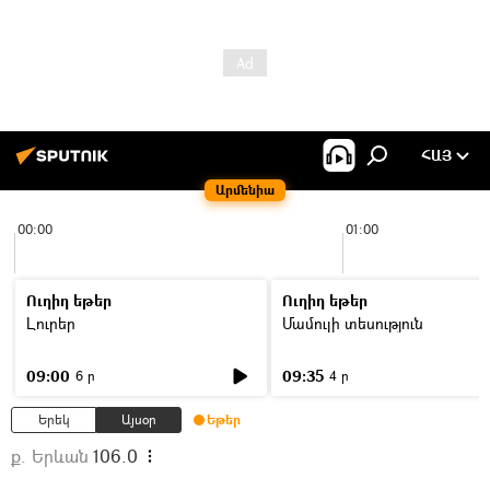
ՀԱՅ
Արմենիա
00:00
01:00
Ուղիղ եթեր
Ուղիղ եթեր
Լուրեր
Մամուլի տեսություն
09:00
09:35
6 ր
4 ր
Երեկ
Այսօր
Եթեր
ք. Երևան
106.0