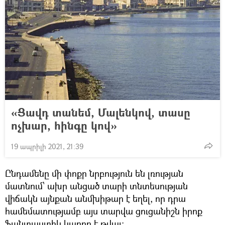
«Ցավդ տանեմ, Մալենկով, տասը
ոչխար, հինգը կով»
19 ապրիլի 2021, 21:39
Ընդամենը մի փոքր նրբություն են լռության
մատնում՝ ախր անցած տարի տնտեսության
վիճակն այնքան անմխիթար է եղել, որ դրա
համեմատությամբ այս տարվա ցուցանիշն իրոք
ֆանտաստիկ կարող է թվալ։