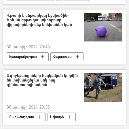
Նիկոլ Փաշինյան
«Թավշյա հեղափոխություն»
Վթարի է ենթարկվել Էջմիածին-
Երևան երթուղու ավտոբուսը.
Սերժ Սարգսյան
վիրավորների մեջ երեխաներ կան
30 ապրիլի 2021, 20:43
հասարակություն
Հայաստան
վթար
երթուղի
երթուղային
Տուժածներ
«Երեխաների քաղաք»
Ադրբեջանցիները հայկական կողմին
են փոխանցել ևս մեկ հայ
զինծառայողի աճյուն
30 ապրիլի 2021, 20:36
Տարածաշրջան
Աշխարհ
Լեռնային Ղարաբաղ
Ադրբեջան