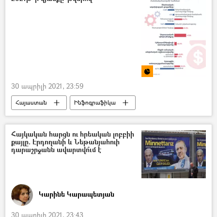
30 ապրիլի 2021, 23:59
Հայաստան
Ինֆոգրաֆիկա
Մուլտիմեդիա
առևտուր
Հայկական հարցն ու հրեական լոբբիի
քայլը. Էրդողանի և Նեթանյահուի
դարաշրջանն ավարտվո՞ւմ է
Կարինե Կարապետյան
30 ապրիլի 2021, 23:43