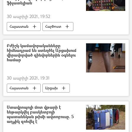
ֆիլատելիան
30 ապրիլի 2021, 19:52
Հայաստան
ՀայՓոստ
Էմանուել Մակրոն
նամականիշ
աճուրդ
Բժիշկ-կամավորականները
հիմնադրամ են ստեղծել Արցախում
վիրավորված զինվորներին օգնելու
համար
30 ապրիլի 2021, 19:31
Հայաստան
Արցախ
հասարակություն
Արցախյան պատերազմ
բժիշկ
Վիրավոր
Ստավրոպոլի մոտ վթարի է
ենթարկվել բասկետբոլի
պատանեկան թիմի ավտոբուսը. 5
աղջիկ զոհվել է