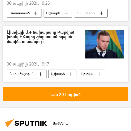
30 ապրիլի 2021, 19:26
Ռուսաստան
Աշխարհ
բասկետբոլ
բասկետբոլիստ
երեխա
աղջիկ
ավտովթար
Զոհ
Լիտվայի ԱԳ նախարարը Բաքվում
խոսել է Հայոց ցեղասպանության
մասին. տեսանյութ
30 ապրիլի 2021, 19:17
Տարածաշրջան
Աշխարհ
Լիտվա
Բաքու
Ջո Բայդեն
Հայոց ցեղասպանություն
Եվս 20 հոդված
Ջեյհուն Բայրամով
Արմենիա