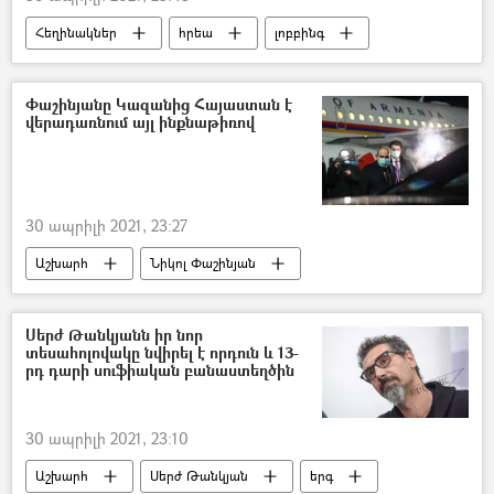
Հեղինակներ
հրեա
լոբբինգ
Ռեջեփ Թայիփ Էրդողան
Բենիամին Նեթանյահու
Փաշինյանը Կազանից Հայաստան է
վերադառնում այլ ինքնաթիռով
30 ապրիլի 2021, 23:27
Աշխարհ
Նիկոլ Փաշինյան
ինքնաթիռ
Ռուսաստան
Սերժ Թանկյանն իր նոր
տեսահոլովակը նվիրել է որդուն և 13-
րդ դարի սուֆիական բանաստեղծին
30 ապրիլի 2021, 23:10
Աշխարհ
Սերժ Թանկյան
երգ