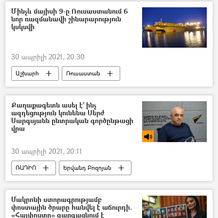
հայ
զինծառայող
աճյուն
Մինչև մայիսի 9-ը Ռուսաստանում 6
նոր ռազմանավի շինարարություն
կսկսվի
30 ապրիլի 2021, 20:30
Աշխարհ
Ռուսաստան
սպառազինություն
նավատորմ
Սուզանավ
Քաղաքագետն ասել է` ինչ
ազդեցություն կունենա Սերժ
Սարգսյանն ընտրական գործընթացի
վրա
30 ապրիլի 2021, 20:11
ՌԱԴԻՈ
Երվանդ Բոզոյան
Ընտրություններ
Հայաստանի Հանրապետական կուսակցություն (ՀՀԿ)
Մակրոնի ստորագրությամբ
փոստային ծրարը հանվել է աճուրդի.
Սերժ Սարգսյան
«Հայփոստը» զարգացնում է