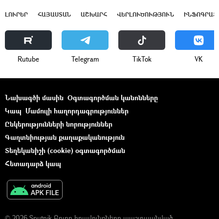
ԼՈՒՐԵՐ
ՀԱՅԱՍՏԱՆ
ԱՇԽԱՐՀ
ՎԵՐԼՈՒԾՈՒԹՅՈՒՆ
ԻՆՖՈԳՐԱՖ
Rutube
Telegram
ТikТоk
VK
Նախագծի մասին
Օգտագործման կանոնները
Կապ
Մամուլի հաղորդագրություններ
Ընկերությունների նորություններ
Գաղտնիության քաղաքականություն
Տեղեկանիշի (cookie) օգտագործման
Հետադարձ կապ
© 2026 Sputnik Բոլոր իրավունքները պաշտպանված