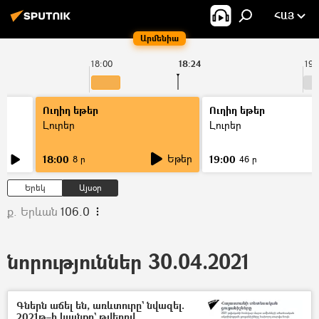
ՀԱՅ
Արմենիա
18:00
18:24
19:
Ուղիղ եթեր
Ուղիղ եթեր
Լուրեր
Լուրեր
Եթեր
18:00
19:00
8 ր
46 ր
Երեկ
Այսօր
ք. Երևան
106.0
նորություններ 30.04.2021
Գներն աճել են, առևտուրը` նվազել.
2021թ–ի կյանքը` թվերով