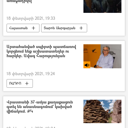
առաջադրվել
18 փետրվարի 2021, 19:33
Հայաստան
Տարոն Մարգարյան
Արման Սահակյան
Մեղադրանք
ՀՀ քննչական կոմիտե
Արտահանված սպիրտի պատճառով
կորցնում ենք աշխատատեղեր ու
հարկեր. Ավագ Հարությունյան
18 փետրվարի 2021, 19:24
ՌԱԴԻՈ
Ավագ Հարությունյան (Գինեգործների միության նախագահ)
սպիրտ
Խաղող
կոնյակ
Վրաստանի 37-ամյա քաղաքացուն
գտել են անասնագոմում` կախված
վիճակում. ՔԿ