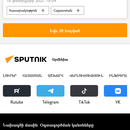
18 փետրվարի 2021, 19:04
հասարակություն
Հայաստան
ինքնասպանություն
անասնագոմ
տղամարդ
վրացի
Եվս 20 հոդված
Քննչական կոմիտե
Արմենիա
ԼՈՒՐԵՐ
ՀԱՅԱՍՏԱՆ
ԱՇԽԱՐՀ
ՎԵՐԼՈՒԾՈՒԹՅՈՒՆ
ԻՆՖՈԳՐԱՖ
Rutube
Telegram
ТikТоk
VK
Նախագծի մասին
Օգտագործման կանոնները