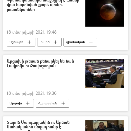
վրա հայտնված քարե սյունը.
լուսանկարներ
18 փետրվարի 2021, 19:48
Աշխարհ
լուսին
գիտնական
Արցախի թեման քննարկել են նաև
Լավրովն ու Չավուշօղլուն
18 փետրվարի 2021, 19:36
Արցախ
Հայաստան
Քաղաքականություն
Թուրքիա
Սերգեյ Լավրով
Մևլութ Չավուշօղլու
Տարոն Մարգարյանին ու Արման
Սահակյանին մեղադրանք է