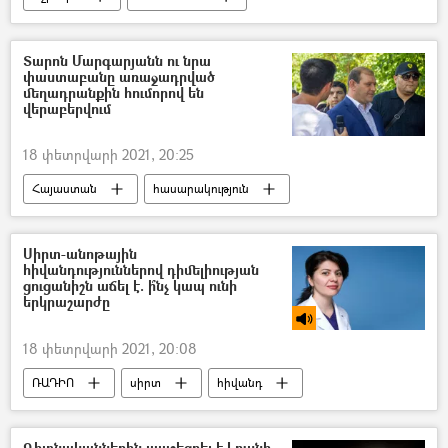
կորոնավիրուս
պատվաստանյութ
պատվաստում
Տարոն Մարգարյանն ու նրա
փաստաբանը առաջադրված
մեղադրանքին հումորով են
վերաբերվում
18 փետրվարի 2021, 20:25
Հայաստան
հասարակություն
Տարոն Մարգարյան
Մեղադրանք
փաստաբան
Սիրտ-անոթային
հիվանդություններով դիմելիության
ցուցանիշն աճել է. ի՞նչ կապ ունի
երկրաշարժը
18 փետրվարի 2021, 20:08
ՌԱԴԻՈ
սիրտ
հիվանդ
եղանակ
Երկրաշարժ
Գիտնականներին ապշեցրել է Լուսնի