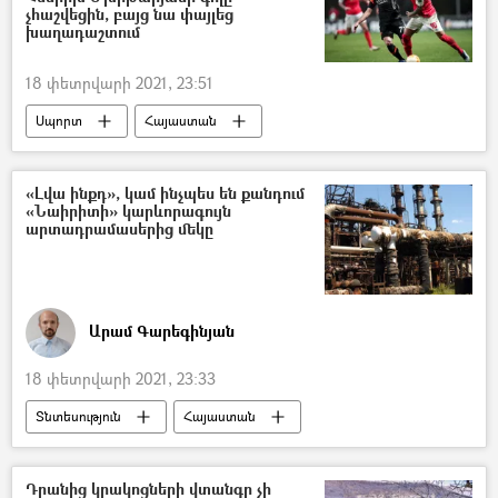
չհաշվեցին, բայց նա փայլեց
խաղադաշտում
18 փետրվարի 2021, 23:51
Սպորտ
Հայաստան
«Ռոմա» ֆուտբոլային ակումբ
Հենրիխ Մխիթարյան
«Լվա ինքդ», կամ ինչպես են քանդում
«Նաիրիտի» կարևորագույն
արտադրամասերից մեկը
Արամ Գարեգինյան
18 փետրվարի 2021, 23:33
Տնտեսություն
Հայաստան
հասարակություն
Նաիրիտ
գործարան
տեսանյութ
Դրանից կրակոցների վտանգը չի