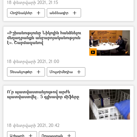
18 փետրվարի 2021, 21:15
Հեղինակներ
անձնագիր
կորոնավիրուս
պատվաստում
5 րոպե Դուլյանի հետ
«Իշխանությունը Նիկոլին հանձնելու
մեղադրանքն անբարոյականություն
է». Շարմազանով
18 փետրվարի 2021, 21:00
Տեսանյութեր
Մուլտիմեդիա
Սերժ Սարգսյան
Նիկոլ Փաշինյան
Էդուարդ Շարմազանով
Ո՞ր պատվաստանյութով արժե
պատվաստվել․ 5 գլխավոր միֆերը
Կարեն Կարապետյան
18 փետրվարի 2021, 20:42
Աշխարհ
Ռուսաստան