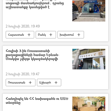
սոցապի մասնաճյուղերում․ դրանց
աշխատանքը կասեցված է
2 հուլիսի 2020, 19:49
Հայաստան
Բանկ
խախտում
կորոնավիրուս
Արտակարգ դրություն
Հուլիսի 3-ին Ռուսաստանի
քաղաքացիների համար Երևան-
Մոսկվա չվերթ կկազմակերպվի
2 հուլիսի 2020, 19:47
Ռուսաստան
Աշխարհ
«Զվարթնոց» օդանավակայան
Մոսկվա
Երևան-Մոսկվա
կորոնավիրուս
Հանդիպել են ՀՀ նախագահն ու ԱԱԾ
տնօրենը
չվերթ