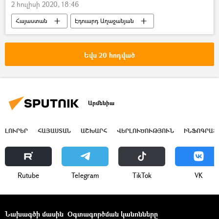
2 հուլիսի 2020, 18:46
Հայաստան
Էդուարդ Աղաջանյան
ՀԴՄ
ավտոմեքենա
Facebook
Եվս 20 հոդված
Արմենիա
ԼՈՒՐԵՐ
ՀԱՅԱՍՏԱՆ
ԱՇԽԱՐՀ
ՎԵՐԼՈՒԾՈՒԹՅՈՒՆ
ԻՆՖՈԳՐԱՖ
Rutube
Telegram
ТikТоk
VK
Նախագծի մասին
Օգտագործման կանոնները