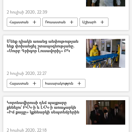
2 հուլիսի 2020, 22:39
Հայաստան
Ռուսաստան
Աշխարհ
Գագիկ Ծառուկյան
Մենք դիակն առանց անփութության
ենք փոխանցել շտապօգնությանը.
«Սուրբ Գրիգոր Լուսավորիչ» ԲԿ
2 հուլիսի 2020, 22:27
Հայաստան
հասարակություն
կորոնավիրուս
Մահ
Տատիկ
Դիակ
Նաիրա Զոհրաբյան
Կորոնավիրուսի դեմ պայքարը
քննելու` ԲՀԿ-ի և ԼՀԿ-ի առաջարկն
ահազանգ
«Սուրբ Գրիգոր Լուսավորիչ» ԲԿ
«Իմ քայլը» կքննարկի սեպտեմբերին
Կորոնավիրուսը Հայաստանում և Արցախում
2 հուլիսի 2020, 22:18