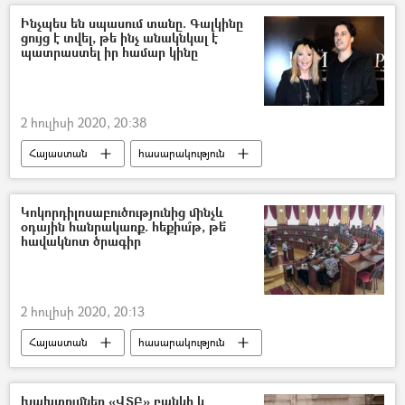
Ինչպես են սպասում տանը. Գալկինը
ցույց է տվել, թե ինչ անակնկալ է
պատրաստել իր համար կինը
2 հուլիսի 2020, 20:38
Հայաստան
հասարակություն
Ռուսաստան
Աշխարհ
Մաքսիմ Գալկին
Ալլա Պուգաչովա
Կոկորդիլոսաբուծությունից մինչև
օդային հանրակառք. հեքիա՞թ, թե՞
հավակնոտ ծրագիր
2 հուլիսի 2020, 20:13
Հայաստան
հասարակություն
Գյումրի
նախագիծ
Սամվել Բալասանյան
բիզնես
Խախտումներ «ՎՏԲ» բանկի և