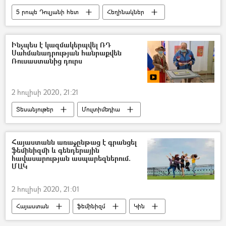
5 րոպե Դուլյանի հետ
Հեղինակներ
Նիկիտա Խրուշչով
Միավորված ազգերի կազմակերպություն (ՄԱԿ)
Ինչպես է կազմակերպվել ՌԴ
Սահմանադրության հանրաքվեն
ելույթ
կոշիկ
ԽՍՀՄ
Ռուսաստանից դուրս
2 հուլիսի 2020, 21:21
Տեսանյութեր
Մուլտիմեդիա
հանրաքվե
տեսանյութ
Հայաստանն առաջընթաց է գրանցել
ֆեմինիզմի և գենդերային
հավասարության ասպարեզներում.
ՄԱԿ
2 հուլիսի 2020, 21:01
Հայաստան
ֆեմինիզմ
Կին
Միավորված ազգերի կազմակերպություն (ՄԱԿ)