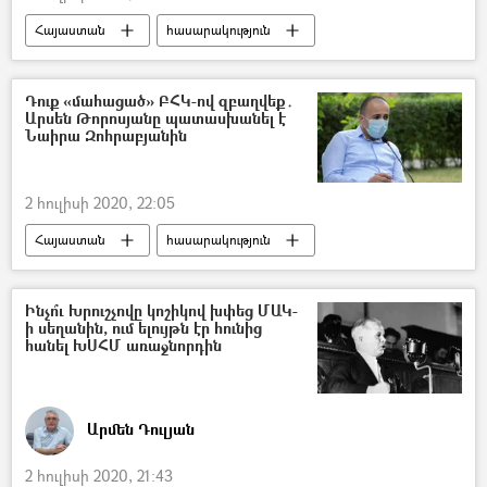
Հայաստան
հասարակություն
Քաղաքականություն
Կորոնավիրուսը Հայաստանում և Արցախում
Դուք «մահացած» ԲՀԿ-ով զբաղվեք․
Արսեն Թորոսյանը պատասխանել է
կորոնավիրուս
Նաիրա Զոհրաբյանին
Բարգավաճ Հայաստան կուսակցություն (ԲՀԿ)
«Լուսավոր Հայաստան» կուսակցություն
2 հուլիսի 2020, 22:05
«Իմ քայլը» դաշինք
ԱԺ (Ազգային ժողով)
Հայաստան
հասարակություն
ընդդիմություն
Արսեն Թորոսյան
Նաիրա Զոհրաբյան
Դիակ
Տատիկ
Գյումրի
Ինչո՞ւ Խրուշչովը կոշիկով խփեց ՄԱԿ-
ի սեղանին, ում ելույթն էր հունից
հանել ԽՍՀՄ առաջնորդին
Արմեն Դուլյան
2 հուլիսի 2020, 21:43