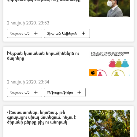
2 հուլիսի 2020, 23:53
Հայաստան
Տիգրան Ավինյան
պարետ
կորոնավիրուս
Ոսկի
գործարան
Արտակարգ դրություն
Ինչքան կստանան նորածիններն ու
մայրերը
Կորոնավիրուսը Հայաստանում և Արցախում
2 հուլիսի 2020, 23:34
Հայաստան
Ինֆոգրաֆիկա
Մուլտիմեդիա
նորածին
մայր
Նպաստ
դեմոգրաֆիա
Վնասատուներ, եղանակ, թե
գյուղացու սխալ մոտեցում. ինչու է
ծիրանի բերքը քիչ ու անորակ