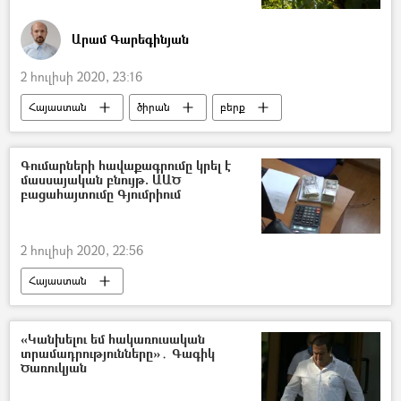
Արամ Գարեգինյան
2 հուլիսի 2020, 23:16
Հայաստան
ծիրան
բերք
բերքահավաք
Գյուղ
գյուղացի
գյուղմթերք
Անձրև
եղանակ
Գումարների հավաքագրումը կրել է
մասսայական բնույթ. ԱԱԾ
բացահայտումը Գյումրիում
2 հուլիսի 2020, 22:56
Հայաստան
ՀՀ ազգային անվտանգության ծառայություն. ԱԱԾ
Գյումրի
Նպաստ
Կաշառք
«Կանխելու եմ հակառուսական
տրամադրությունները»․ Գագիկ
Ծառուկյան