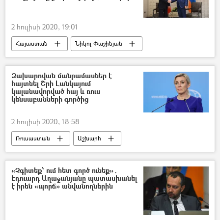
2 հուլիսի 2020, 19:01
Հայաստան
Նիկոլ Փաշինյան
Վլադիմիր Պուտին
շնորհավորանք
հանրաքվե
Զախարովան մանրամասներ է
հայտնել Շրի Լանկայում
կալանավորված հայ և ռուս
կենսաբանների գործից
2 հուլիսի 2020, 18:58
Ռուսաստան
Աշխարհ
Մարիա Զախարովա
ասուլիս
«Չգիտեք՝ ում հետ գործ ունեք»․
Էդուարդ Աղաջանյանը պատասխանել
է իրեն «պորճ» անվանողներին