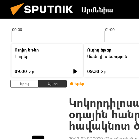
Արմենիա
00:00
01:00
Ուղիղ եթեր
Ուղիղ եթեր
Լուրեր
Մամուլի տեսություն
09:00
09:30
5 ր
5 ր
Երեկ
Այսօր
Եթեր
Կոկորդիլոսա
օդային հանր
հավակնոտ 
20:13 02.07.2020
(Թարմացված է: