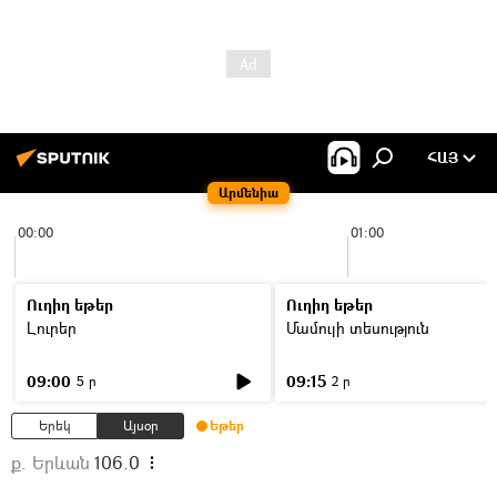
ՀԱՅ
Արմենիա
00:00
01:00
Ուղիղ եթեր
Ուղիղ եթեր
Լուրեր
Մամուլի տեսություն
09:00
09:15
5 ր
2 ր
Երեկ
Այսօր
Եթեր
ք. Երևան
106.0