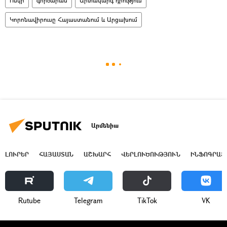
Ոսկի
գործարան
Արտակարգ դրություն
Կորոնավիրուսը Հայաստանում և Արցախում
Արմենիա
ԼՈՒՐԵՐ
ՀԱՅԱՍՏԱՆ
ԱՇԽԱՐՀ
ՎԵՐԼՈՒԾՈՒԹՅՈՒՆ
ԻՆՖՈԳՐԱՖ
Rutube
Telegram
ТikТоk
VK