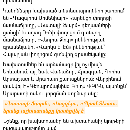
պատճառով։
Կանոնները խախտած տնտեսվարողների շարքում
են «Գազպրոմ Արմենիայի» Չարենցի փողոցի
մասնաճյուղը, «Նատալի Ֆարմ» դեղատների
ցանցի` Խաղաղ Դոնի փողոցում գտնվող
մասնաճյուղը, «Վեոլիա Ջուր» ընկերության
գրասենյակը, «Վարկս Էյ Էմ» ընկերության՝
Հալաբյան փողոցում գտնվող գրասենյակը։
Խախտումներ են արձանագրվել ոչ միայն
Երևանում, այլ նաև Վանաձոր, Հրազդան, Գորիս,
Արտաշատ և Արարատ քաղաքներում։ Վերջինում
փակվել է «Գեոպրոմայնինգ Գոլդ» ՓԲԸ-ն, այսինքն՝
Արարատի ոսկու կորզման գործարանը։
«Նատալի Ֆարմ», «Կայզեր», «Պրոմ-Տեստ». 
նրանց աշխատանքը կասեցվել է
Նշենք, որ խախտումներ են ախտահանիչ նյութերի
բացակայությունը կամ