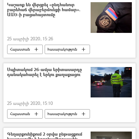
Կաշառք են վերցրել «ընդհանուր
բարեհաճ վերաբերմունքի համար».
ԱԱԾ–ի բացահայտումը
25 ապրիլի 2020, 15:26
Հայաստան
հասարակություն
ՀՀ ազգային անվտանգության ծառայություն. ԱԱԾ
Կաշառք
Սպիտակում 26-ամյա երիտասարդը
դանակահարել է երկու քաղաքացու
25 ապրիլի 2020, 15:10
Հայաստան
հասարակություն
դանակահարություն
Երիտասարդ
Լոռի
Մարզ
ՀՀ Ոստիկանություն
Գեղարքունիքում 2 օրվա ընթացքում
հաստատվել է կորոնավիրուսային