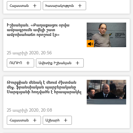
Հայաստան
հասարակություն
Սեդրակ Առուստամյան
կալանավորել
Քրեական գործ
Իշխանյան. «Քաղաքացու օրվա
ամրագրումն ավելի շատ
ամբոխահաճո որոշում էր»
25 ապրիլի 2020, 20:56
ՌԱԴԻՈ
Ավետիք Իշխանյան
Քաղաքացու օր
Թուրքիան մենակ է մնում ժխտման
մեջ. ֆրանսիական պարբերականը
Սարգսյանի հոդվածն է հրապարակել
25 ապրիլի 2020, 20:08
Հայաստան
Աշխարհ
Արմեն Սարգսյան
Թուրքիա