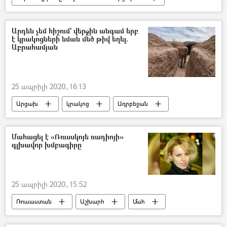
Տեսանյութեր
Մուլտիմեդիա
կորոնավիրուս
սնունդ
Արդեն չեմ հիշում` վերջին անգամ երբ
է կրակոցների նման մեծ թիվ եղել.
մեկուսարան
մեկուսացում
Աբրահամյան
25 ապրիլի 2020, 16:13
Արցախ
կրակոց
Ադրբեջան
ադրբեջանցի
Տիգրան Աբրահամյան
Սահմանին տիրող իրավիճակը
Մահացել է «Ռուսսկոյե ռադիոյի»
գլխավոր խմբագիրը
25 ապրիլի 2020, 15:52
Ռուսաստան
Աշխարհ
Մահ
Յուլյա Լարիոնովա
քաղցկեղ