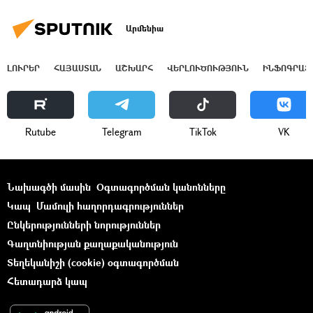
Արմենիա
ԼՈՒՐԵՐ
ՀԱՅԱՍՏԱՆ
ԱՇԽԱՐՀ
ՎԵՐԼՈՒԾՈՒԹՅՈՒՆ
ԻՆՖՈԳՐԱՖ
Rutube
Telegram
ТikТоk
VK
Նախագծի մասին
Օգտագործման կանոնները
Կապ
Մամուլի հաղորդագրություններ
Ընկերությունների նորություններ
Գաղտնիության քաղաքականություն
Տեղեկանիշի (cookie) օգտագործման
Հետադարձ կապ