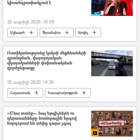
կիսաեզրափակչում է
25 ապրիլի 2020, 18:58
Աշխարհ
Ֆրանսիա
երգիչ
եզրափակիչ
երգ
մրցույթ
Ոստիկանությունը կսկսի մեքենաների
գրանցման, վարորդական
վկայականների փոխանակման
գործընթացը
25 ապրիլի 2020, 18:26
Հայաստան
հասարակություն
Ճանապարհ
Ճանապարհային ոստիկանություն(ՃՈ)
«Մնա տանը». հայ երգիչներն ու
դերասանները հումորային երգով
վարորդ
վարորդական իրավունք
հորդորում են տնից դուրս չգալ