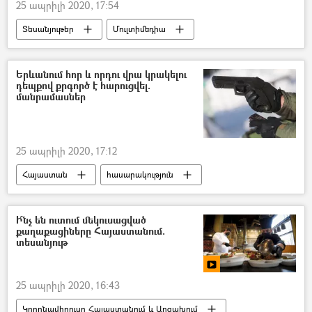
25 ապրիլի 2020, 17:54
Տեսանյութեր
Մուլտիմեդիա
Տեսադարան
ֆլեշմոբ
կարանտին
զվարճալի տեսանյութ
Երևանում հոր և որդու վրա կրակելու
դեպքով քրգործ է հարուցվել.
մանրամասներ
25 ապրիլի 2020, 17:12
Հայաստան
հասարակություն
կրակոց
Երևան
Քրեական գործ
ՀՀ քննչական կոմիտե
Ի՞նչ են ուտում մեկուսացված
քաղաքացիները Հայաստանում.
տեսանյութ
25 ապրիլի 2020, 16:43
Կորոնավիրուսը Հայաստանում և Արցախում