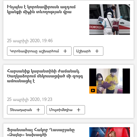
հոդված
Ֆրանսիա
Ինչպես է կորոնավիրուսն ազդում
կյանքի միջին տևողության վրա
25 ապրիլի 2020, 19:46
Կորոնավիրուսը աշխարհում
Աշխարհ
կորոնավիրուս
հիվանդ
Մահ
Հարսանիք կարանտինի ժամանակ.
Ծաղկաձորում մեկուսացված մի զույգ
ամուսնացել է
25 ապրիլի 2020, 19:23
Տեսադարան
Մուլտիմեդիա
հարսանիք
կարանտին
Ծաղկաձոր
Ֆրանսահայ Հակոբ Ղասաբյանը
«Ձայնը» նախագծի