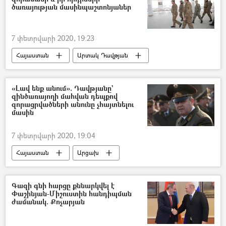
Սահմանադրություն
ծառայության մասինպաշտոնյաներ
Սահմանադրական դատարան
հանրաքվե
7 փետրվարի 2020, 19:23
Հայաստան
Արտակ Դավթյան
զորամաս
Զինվոր
որդի
Բանակ
«Լավ ենք անում». Դավթյանը`
զինծառայողի մահվան դեպքով
զորացրվածների անունը չհայտնելու
մասին
7 փետրվարի 2020, 19:04
Հայաստան
Արցախ
հասարակություն
Արցախի պաշտպանության բանակ (ՊԲ)
Գազի գնի հարցը քննարկվել է
Փաշինյան-Միշուստին հանդիպման
Արտակ Դավթյան
Զինվոր
Զոհ
ժամանակ. Քոչարյան
Սպա
Զինված ուժեր