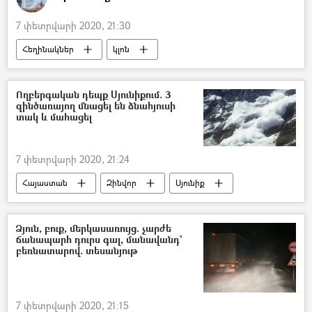
7 փետրվարի 2020, 21:30
Հեղինակներ
կլոն
Վլադիմիր Իլյիչ Լենին
ԱՄՆ
5 րոպե Դուլյանի հետ
Ողբերգական դեպք Սյունիքում. 3
զինծառայող մնացել են ձնահյուսի
տակ և մահացել
7 փետրվարի 2020, 21:24
Հայաստան
Զինվոր
Սյունիք
ձյուն
Մահ
Վիրավոր
Ձյուն, բուք, մերկասառույց. չարժե
ճանապարհ դուրս գալ, մանավանդ`
բեռնատարով. տեսանյութ
7 փետրվարի 2020, 21:15