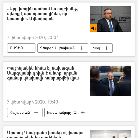
Եվրասիական տնտեսական միություն (ԵԱՏՄ)
«Երբ խոզին պահում ես աղբի մեջ,
պետք է պատրաստ լինես, որ
Միխայիլ Մյասնիկովիչ
Հայաստան և ԵԱՏՄ
կսատկի». Ավետիսյան
7 փետրվարի 2020, 20:04
ՌԱԴԻՈ
Գեորգի Ավետիսյան
խոզ
Փաշինյանին հիմա էլ նախագահ
Սարգսյանի գրիչն է պետք. որքա՞ն
գումար կծախսվի հանրաքվեի վրա
7 փետրվարի 2020, 19:40
Հայաստան
հասարակություն
Քաղաքականություն
Նիկոլ Փաշինյան
Հրայր Թովմասյան
Արմեն Սարգսյան
Արտակ Դավթյանը խոսեց «էլիտար»
զորամասի և իր որդիների