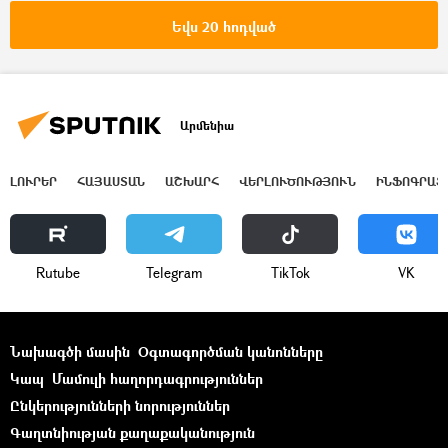
անձնագիր
Եվս 20 հոդված
Արմենիա
ԼՈՒՐԵՐ
ՀԱՅԱՍՏԱՆ
ԱՇԽԱՐՀ
ՎԵՐԼՈՒԾՈՒԹՅՈՒՆ
ԻՆՖՈԳՐԱՖ
Rutube
Telegram
ТikТоk
VK
Նախագծի մասին
Օգտագործման կանոնները
Կապ
Մամուլի հաղորդագրություններ
Ընկերությունների նորություններ
Գաղտնիության քաղաքականություն