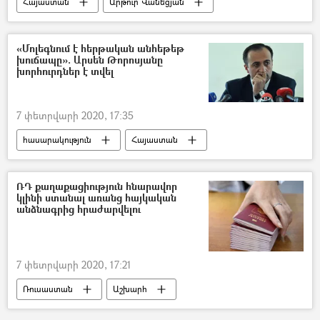
Հայաստան
Արթուր Վանեցյան
ՀՀ ազգային անվտանգության ծառայություն. ԱԱԾ
Սահմանադրական դատարան
«Մոլեգնում է հերթական անհեթեթ
խուճապը». Արսեն Թորոսյանը
ԱԺ (Ազգային ժողով)
հանրաքվե
խորհուրդներ է տվել
Twitter
7 փետրվարի 2020, 17:35
հասարակություն
Հայաստան
գրիպ
Արսեն Թորոսյան
պոլիկլինիկա
ՌԴ քաղաքացիություն հնարավոր
կլինի ստանալ առանց հայկական
ՀՀ առողջապահության նախարարություն
անձնագրից հրաժարվելու
7 փետրվարի 2020, 17:21
Ռուսաստան
Աշխարհ
հասարակություն
Հայաստան