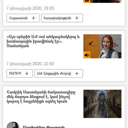
7 փետրվարի 2020, 23:05
Հայաստան
հասարակություն
Տեսանյութեր
Մուլտիմեդիա
Սուրբ Սարգիս
աղի բլիթ
Երևան
«Այս օրերին ԱԺ-ում անկազմակերպ և
խուճապային իրավիճակ էր».
երևանցիներ
Երազանք
ամուսին
Սամսոնյան
Կին
7 փետրվարի 2020, 22:40
ՌԱԴԻՈ
ԱԺ (Ազգային ժողով)
Անի Սամսոնյան
«Լուսավոր Հայաստան» կուսակցություն
Համբիկ Սասունյանի ճակատագիրը
մեկ մարդու ձեռքում է, կամ ինչով
Պատգամավոր
Սահմանադրություն
կարող է հայրենիքն օգնել նրան
Սահմանադրական դատարան
Մարիաննա Փայտյան