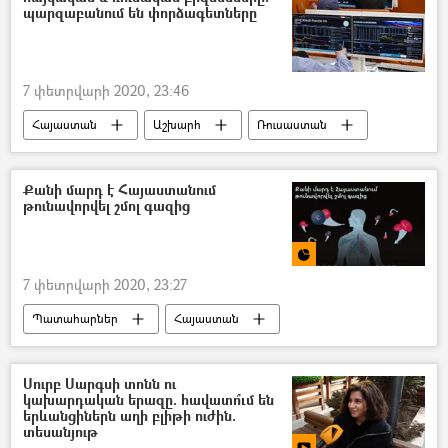
պարզաբանում են փորձագետները
7 փետրվարի 2020, 23:46
Հայաստան
Աշխարհ
Ռուսաստան
Տնտեսություն
հասարակություն
բիզնես
եվրապարտատոմս
Քանի մարդ է Հայաստանում
թունավորվել շմոլ գազից
Հայաստան և ԵԱՏՄ
7 փետրվարի 2020, 23:27
Պատահարներ
Հայաստան
հասարակություն
Տնտեսություն
Ինֆոգրաֆիկա
Մուլտիմեդիա
Սուրբ Սարգսի տոնն ու
կախարդական երազը. հավատո՞ւմ են
շմոլ գազ
թունավորում
Զոհ
երևանցիներն աղի բլիթի ուժին.
տեսանյութ
ընտանիք