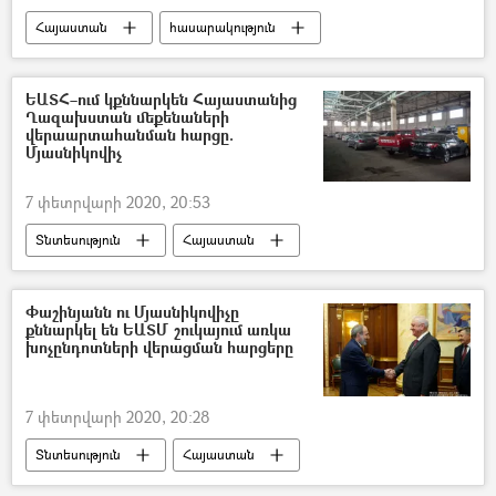
Հայաստան
հասարակություն
եղանակ
Ճանապարհ
մառախուղ
Դիլիջան
տեսանյութ
ԵԱՏՀ–ում կքննարկեն Հայաստանից
Ղազախստան մեքենաների
Եղանակը Հայաստանում
վերաարտահանման հարցը.
Մյասնիկովիչ
7 փետրվարի 2020, 20:53
Տնտեսություն
Հայաստան
ավտոմեքենա
Ղազախստան
Միխայիլ Մյասնիկովիչ
Փաշինյանն ու Մյասնիկովիչը
քննարկել են ԵԱՏՄ շուկայում առկա
Եվրասիական տնտեսական միություն (ԵԱՏՄ)
խոչընդոտների վերացման հարցերը
Հայաստան և ԵԱՏՄ
7 փետրվարի 2020, 20:28
Տնտեսություն
Հայաստան
Նիկոլ Փաշինյան