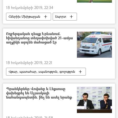
ՍԴ նախագահ Հրայր Թովմասյանին պաշտոնանկ անելու գործընթացը
18 հոկտեմբերի 2019, 22:34
Հենրիխ Մխիթարյան
Սպորտ
Հայաստան
Հենրիխ Մխիթարյան
Հայաստանի ֆուտբոլի ֆեդերացիա
Ողբերգական դեպք Երևանում.
հիվանդանոց տեղափոխված 21–ամյա
ֆուտբոլ
«Ռոմա» ֆուտբոլային ակումբ
աղջիկն արդեն մահացած էր
Իտալիա
18 հոկտեմբերի 2019, 22:21
Վթար, պատահար, սպանություն, գողություն
Պատահարներ
Հայաստան
Երևան
հիվանդանոց
աղջիկ
Պրանկերներ Վովանը և Լեքսուսը
վախեցրել են Ալյասկայի
Մահ
նահանգապետին. ի՞նչ են ասել նրանք
18 հոկտեմբերի 2019, 21:58