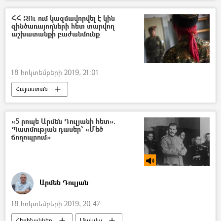
Նիկոլ Փաշինյան
Վլադիմիր Կարապետյան
Հրայր Թովմասյան
Բանտ
ՀՀ ԶՈւ-ում կազմավորվել է կին
զինծառայողների հետ տարվող
քաղբանտարկյալ
աշխատանքի բաժանմունք
18 հոկտեմբերի 2019, 21:01
Հայաստան
ՀՀ պաշտպանության նախարարություն (ՊՆ)
զինծառայող
Կին
«5 րոպե Արմեն Դուլյանի հետ».
Պատմության դասեր՝ «Մեծ
ճողոպրում»
Արմեն Դուլյան
18 հոկտեմբերի 2019, 20:47
Հեղինակներ
Մոսկվա