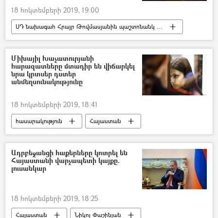
18 հոկտեմբերի 2019, 19:00
ՍԴ նախագահ Հրայր Թովմասյանին պաշտոնանկ անելու գործընթացը
Հայաստան
Հրայր Թովմասյան
Սահմանադրական դատարան
Միխայիլ Խաչատուրյանի
հարազատները մտադիր են վիճարկել
ՀՀ ազգային անվտանգության ծառայություն. ԱԱԾ
նրա կրտսեր դստեր
անմեղսունակությունը
18 հոկտեմբերի 2019, 18:41
հասարակություն
Հայաստան
Ռուսաստան
Աշխարհ
Խաչատուրյան քույրեր
Դատարան
Ադրբեջանցի հաքերները կոտրել են
Հայաստանի վարչապետի կայքը.
բողոք
փաստաբան
հայր
լուսանկար
աղջիկ
18 հոկտեմբերի 2019, 18:25
Հայաստան
Նիկոլ Փաշինյան