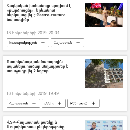
Վահագն Վերմիշյան
Նիկոլ Փաշինյան
Հայկական խոհանոցը պոդիում է
«բարձրացել». Երևանում
ներկայացվել է Gastro-couture
նախագիծը
18 հոկտեմբերի 2019, 20:04
հասարակություն
Հայաստան
նորաձևություն
խոհանոց
Ոստիկանության ծառայողին
սպանելու համար մեղադրանք է
առաջադրվել 2 եղբոր
18 հոկտեմբերի 2019, 19:49
Հայաստան
քննիչ
Քննություն
հարցաքննություն
ՀՀ քննչական կոմիտե
Սպանություն
ՎՏԲ-Հայաստան բանկը և
Մուլտիկարտա ընկերությունը