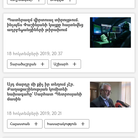
Հայրենական մեծ պատերազմ
Իոսիֆ Ստալին
Գեորգի Ժուկով
Պատերազմ վիրտուալ տիրույթում.
ինչպե՞ս Փաշինյանի կայքը հայտնվեց
5 րոպե Դուլյանի հետ
ադրբեջանցիների թիրախում
18 հոկտեմբերի 2019, 20:37
Տարածաշրջան
Աշխարհ
Ադրբեջան
Նիկոլ Փաշինյան
ՀՀ կառավարություն
կայք
հաքեր
Այդ մարդը մի քիչ իր տեղում չէր.
Քաղաքաշինության կոմիտեի
նախագահը` Սարհատ Պետրոսյանի
մասին
18 հոկտեմբերի 2019, 20:21
Հայաստան
հասարակություն
Քաղաքականություն
Սարհատ Պետրոսյան