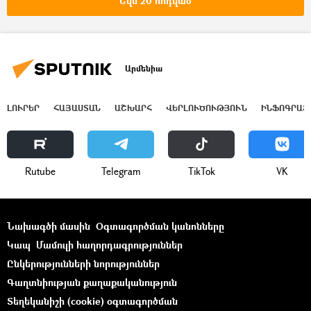
Եվս 20 հոդված
Արմենիա
ԼՈՒՐԵՐ
ՀԱՅԱՍՏԱՆ
ԱՇԽԱՐՀ
ՎԵՐԼՈՒԾՈՒԹՅՈՒՆ
ԻՆՖՈԳՐԱՖ
Rutube
Telegram
ТikТоk
VK
Նախագծի մասին
Օգտագործման կանոնները
Կապ
Մամուլի հաղորդագրություններ
Ընկերությունների նորություններ
Գաղտնիության քաղաքականություն
Տեղեկանիշի (cookie) օգտագործման