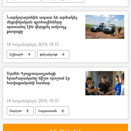
Ադրբեջան
կայք
հաքեր
Իլհամ Ալիև
Լեռնային Ղարաբաղ
Նարկոբարոնին ազատ են արձակել.
մեքսիկական գրոհայինները
պատանդ էին վերցրել ամբողջ
քաղաքը
18 հոկտեմբերի 2019, 18:15
Աշխարհ
թմրանյութ
թմրամիջոցներ
Մեքսիկա
Արմեն Գյուլբուդաղյանցի
հրաժարականը ճի՞շտ որոշում էր
հավաքականի համար
18 հոկտեմբերի 2019, 18:01
Սպորտ
Հայաստան
Արմեն Գյուլբուդաղյանց
Հրաժարական