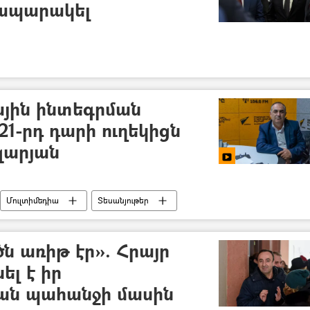
րապարակել
յին ինտեգրման
1-րդ դարի ուղեկիցն
զարյան
Մուլտիմեդիա
Տեսանյութեր
ն (ԵԱՏՄ)
Երևան
Sputnik զրույց
ն առիթ էր». Հրայր
ել է իր
ան պահանջի մասին