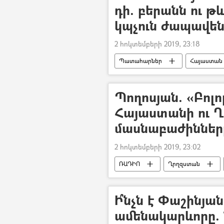
դի. բերանն ու թ
կպչուն ժապավեն
2 հոկտեմբերի 2019, 23:18
Պատահարներ
Հայաստան
Պողոսյան. «Բոլո
Հայաստանի ու 
մասնաբաժիններ
2 հոկտեմբերի 2019, 23:02
ՌԱԴԻՈ
Ղրղզստան
Արման Պողոսյան
Բելառու
Ի՞նչն է Փաշինյա
ամենակարևորը. 