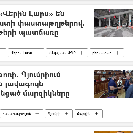
Վերին Լարս» են
ստի փաստաթղթերով.
երթերի պատճառը
Վերին Լարս
«Սպայկա» ՍՊԸ
բեռնատար
պետություն
ռի. Գյումրիում
 լավագույն
անցած մարզիկները
հասարակություն
Գյումրի
մարզիկ