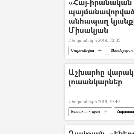
«Հայ-իրանական
պայմանավորվածո
անհապաղ կյանքի
Միսակյան
2 հոկտեմբերի 2019, 20:05
Մուլտիմեդիա
Տեսանյութեր
Եվրասիական տնտեսական միությու
Հասան Ռոհանի
իրանագե
Աշխարհը վարակվե
լուսանկարներ
2 հոկտեմբերի 2019, 19:49
հասարակություն
Հայաստա
Լուսանկար
Դավթյան. «Էնե