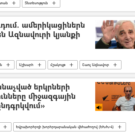
ստան
Տնտեսություն
ւն
Հասան Ռոհանի
ւդում. ամերիկացիներն
ն Ազնավուրի կյանքի
ն
Աշխարհ
մշակույթ
Շառլ Ազնավուր
ԱՄՆ
անաչված երկրների
ւնները միջազգային
ընդգրկվում»
Եվրախորհրդի խորհրդարանական վեհաժողով (ԵԽԽՎ)