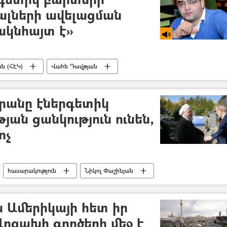
ալների ավելացման
ակնհայտ է»
ն (ՀԷԿ)
Վահե Դավթյան
ւն
էլեկտրաէներգիա
րանը էներգետիկ
ան ցանկություն ունեն,
ոչ
հասարակություն
Նիկոլ Փաշինյան
լամական Հանրապետություն
էլեկտրաէներգիա
ն Ամերիկայի հետ իր
Արցախի գործերի մեջ է