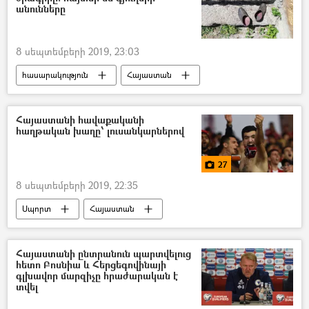
անունները
8 սեպտեմբերի 2019, 23:03
հասարակություն
Հայաստան
Գյուղ
պիլոտային ծրագիր
Ռոբերտ Ղուկասյան
Մարզ
Հայաստանի հավաքականի
հաղթական խաղը՝ լուսանկարներով
27
8 սեպտեմբերի 2019, 22:35
Սպորտ
Հայաստան
Լուսանկարներ
Մուլտիմեդիա
ֆուտբոլ
Բոսնիա և Հերցեգովինա
Հայաստանի ընտրանուն պարտվելուց
հետո Բոսնիա և Հերցեգովինայի
Հենրիխ Մխիթարյան
գոլ
գլխավոր մարզիչը հրաժարական է
տվել
Լուսանկար