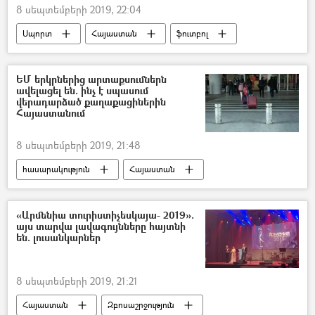
8 սեպտեմբերի 2019, 22:04
Սպորտ
Հայաստան
ֆուտբոլ
Ռոբերտ Պրոսինեչկի
Հրաժարական
մարզադաշտ
Բոսնիա և Հերցեգովինա
ԵՄ երկրներից արտաքսումներն
ավելացել են. ինչ է սպասում
վերադարձած քաղաքացիներին
Հայաստանում
8 սեպտեմբերի 2019, 21:48
հասարակություն
Հայաստան
միգրացիա
Գերմանիա
Եվրամիություն
հիվանդ
«Արմենիա տուրիստիչեսկայա- 2019».
այս տարվա լավագույնները հայտնի
են. լուսանկարներ
8 սեպտեմբերի 2019, 21:21
Հայաստան
Զբոսաշրջություն