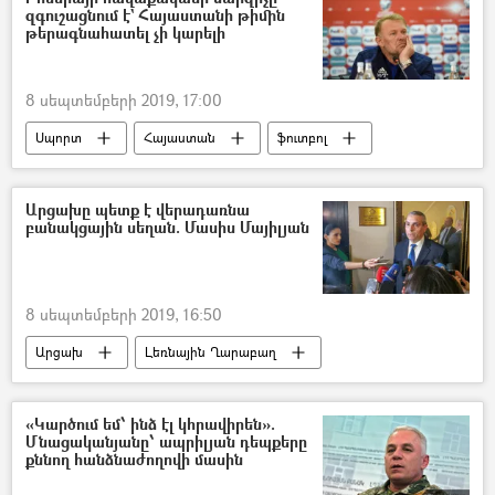
զգուշացնում է` Հայաստանի թիմին
Բոսնիա և Հերցեգովինա
թերագնահատել չի կարելի
8 սեպտեմբերի 2019, 17:00
Սպորտ
Հայաստան
ֆուտբոլ
Հայաստանի ֆուտբոլի ֆեդերացիա
«Ռոմա» ֆուտբոլային ակումբ
Արցախը պետք է վերադառնա
բանակցային սեղան. Մասիս Մայիլյան
Բոսնիա և Հերցեգովինա
8 սեպտեմբերի 2019, 16:50
Արցախ
Լեռնային Ղարաբաղ
Ղարաբաղյան հակամարտություն
Ադրբեջան
ԵԱՀԿ Մինսկի Խումբ
«Կարծում եմ՝ ինձ էլ կհրավիրեն».
Մնացականյանը՝ ապրիլյան դեպքերը
Նիկոլ Փաշինյան
Իլհամ Ալիև
քննող հանձնաժողովի մասին