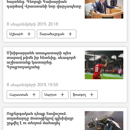
հայտնեց. Գեորգի Գախարիան
տոնակատարություն
դարձավ Վրաստանի նոր վարչապետը
8 սեպտեմբերի 2019, 20:18
Աշխարհ
Տարածաշրջան
Վրաստանի Հանրապետություն
Վարչապետ
Գեորգի Գախարիա
Մխիթարյանն առաջատարի պես
տարավ թիմն իր հետևից, սևագործ
Ընտրություններ
աշխատանք կատարեց.
Գյուլբուդաղյանց
8 սեպտեմբերի 2019, 19:50
Հայաստան
Սպորտ
ֆուտբոլ
Հենրիխ Մխիթարյան
Բոսնիա և Հերցեգովինա
Ողբերգական դեպք Տավուշում.
տղամարդը մոտոցիկլով գլխիվայր
Արմեն Գյուլբուդաղյանց
մարզիչ
շրջվել է ու տեղում մահացել