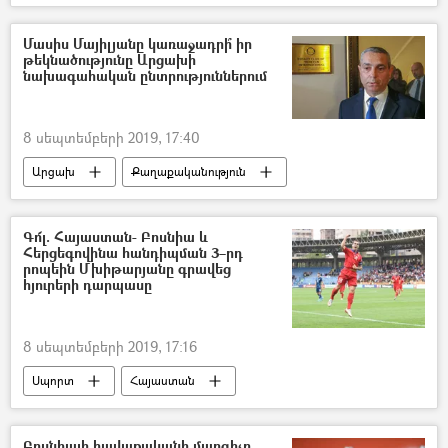
Պատահարներ
Հայաստան
Երևան
ավտովթար
ավտոմեքենա
Մասիս Մայիլյանը կառաջադրի՞ իր
թեկնածությունը Արցախի
Վիրավոր
հիվանդանոց
նախագահական ընտրություններում
8 սեպտեմբերի 2019, 17:40
Արցախ
Քաղաքականություն
Հայաստան
Ընտրություններ
Մասիս Մայիլյան
Նախագահ
Գո՜լ. Հայաստան- Բոսնիա և
Հերցեգովինա հանդիպման 3–րդ
րոպեին Մխիթարյանը գրավեց
հյուրերի դարպասը
8 սեպտեմբերի 2019, 17:16
Սպորտ
Հայաստան
Հենրիխ Մխիթարյան
ֆուտբոլ
Հայաստանի ֆուտբոլի ֆեդերացիա
գոլ
Բոսնիայի հավաքականի մարզիչը