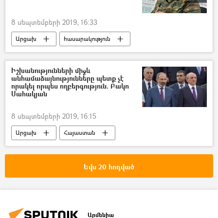
8 սեպտեմբերի 2019, 16:33
Արցախ
հասարակություն
Հայաստան
Ապրիլյան քառօրյա պատերազմ
Իշխանությունների միջև
անհամաձայնությունները պետք չէ
Լևոն Մնացականյան
որակել որպես ողբերգություն. Բակո
Սահակյան
Արցախի պաշտպանության բանակ (ՊԲ)
Զինվոր
8 սեպտեմբերի 2019, 16:15
Արցախ
Հայաստան
Քաղաքականություն
Նիկոլ Փաշինյան
Բակո Սահակյան
Ընտրություններ
Եվս 20 հոդված
Արմենիա