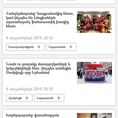
մրցանակ
«Արմենիա տուրիստիչեսկայա»
Երևան
Հանդերձարանը` հաղթանակից հետո,
կամ ինչպես են էմոցիաներն
արտահայտել ֆանտաստիկ խաղից
հետո
8 սեպտեմբերի 2019, 20:52
հասարակություն
Հայաստան
Հայաստանի ֆուտբոլի ֆեդերացիա
ֆուտբոլ
հաղթանակ
Նուռն ու դուդուկը մատրյոշկաների և
կոկոշնիկների հետ. ինչպես տոնեցին
Բոսնիա և Հերցեգովինա
Մոսկվայի օրը Երևանում
Հենրիխ Մխիթարյան
գոլ
Նիկոլ Փաշինյան
Հակոբ Արշակյան
8 սեպտեմբերի 2019, 20:35
Արայիկ Հարությունյան
Արթուր Վանեցյան
մշակույթ
Հայաստան
հասարակություն
Մոսկվա
Երևան
Համերգ
Հյուսիսային պողոտա
Խորհրդարանը վստահություն