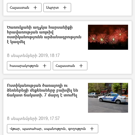
Հայաստան
Սպորտ
Հայաստանի ֆուտբոլի ֆեդերացիա
ֆուտբոլ
Բոսնիա և Հերցեգովինա
Ծառուկյանի աղջկա հարսանիքի
հրավառության առթիվ
գոլ
Հենրիխ Մխիթարյան
ոստիկանությունն արձանագրություն
է կազմել
8 սեպտեմբերի 2019, 18:17
հասարակություն
Հայաստան
Գագիկ Ծառուկյան
Խաչատուր Սուքիասյան
հարսանիք
Ոստիկանության ծառայողի ու
ձեռներեցի մեքենաները բախվել են
տղա
աղջիկ
Ռեստորան
ճակատ ճակատի. 7 մարդ է տուժել
ՀՀ Ոստիկանություն
հրավառություն
8 սեպտեմբերի 2019, 17:57
Վթար, պատահար, սպանություն, գողություն