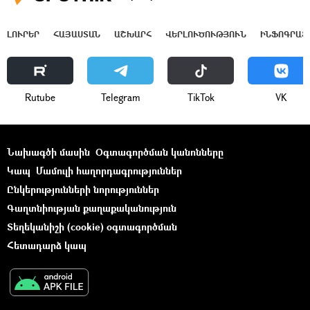
ԼՈՒՐԵՐ
ՀԱՅԱՍՏԱՆ
ԱՇԽԱՐՀ
ՎԵՐԼՈՒԾՈՒԹՅՈՒՆ
ԻՆՖՈԳՐԱՖ
Rutube
Telegram
ТikТоk
VK
Նախագծի մասին
Օգտագործման կանոնները
Կապ
Մամուլի հաղորդագրություններ
Ընկերությունների նորություններ
Գաղտնիության քաղաքականություն
Տեղեկանիշի (cookie) օգտագործման
Հետադարձ կապ