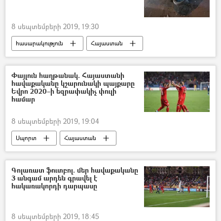
8 սեպտեմբերի 2019, 19:30
հասարակություն
Հայաստան
վթար
մոտոցիկլետ
Մահ
տղամարդ
Տավուշ
Փայլուն հաղթանակ. Հայաստանի
հավաքականը կշարունակի պայքարը
Վթար, պատահար, սպանություն, գողություն
Եվրո 2020–ի եզրափակիչ փուլի
համար
8 սեպտեմբերի 2019, 19:04
Սպորտ
Հայաստան
Հայաստանի ֆուտբոլի ֆեդերացիա
ֆուտբոլ
Բոսնիա և Հերցեգովինա
Գոլառատ ֆուտբոլ. մեր հավաքականը
3 անգամ արդեն գրավել է
գոլ
Հենրիխ Մխիթարյան
հակառակորդի դարպասը
հաղթանակ
8 սեպտեմբերի 2019, 18:45