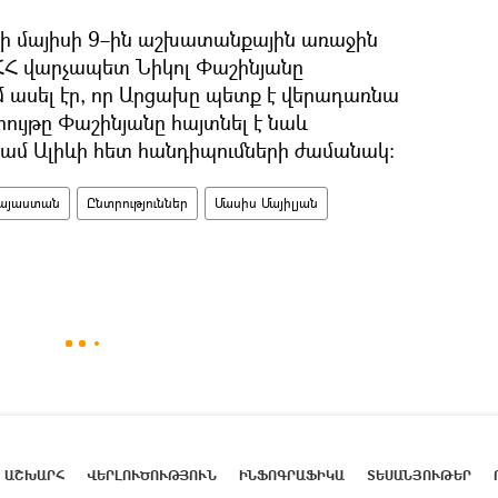
.–ի մայիսի 9–ին աշխատանքային առաջին
ՀՀ վարչապետ Նիկոլ Փաշինյանը
ւմ ասել էր, որ Արցախը պետք է վերադառնա
րույթը Փաշինյանը հայտնել է նաև
ամ Ալիևի հետ հանդիպումների ժամանակ։
այաստան
Ընտրություններ
Մասիս Մայիլյան
ԱՇԽԱՐՀ
ՎԵՐԼՈՒԾՈՒԹՅՈՒՆ
ԻՆՖՈԳՐԱՖԻԿԱ
ՏԵՍԱՆՅՈՒԹԵՐ