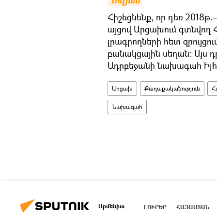
Ղուլյան
Հիշեցնենք, որ դեռ 2018թ
այցով Արցախում գտնվող 
լրագրողների հետ զրույցո
բանակցային սեղան։ Այս դ
Ադրբեջանի նախագահ Իլհ
Արցախ
Քաղաքականություն
Հ
Նախագահ
Արմենիա
ԼՈՒՐԵՐ
ՀԱՅԱՍՏԱՆ