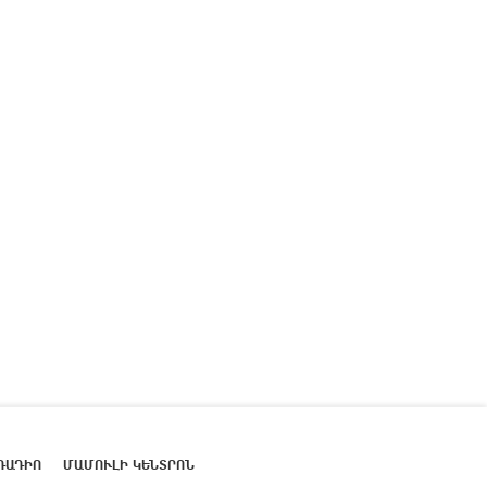
ՌԱԴԻՈ
ՄԱՄՈՒԼԻ ԿԵՆՏՐՈՆ