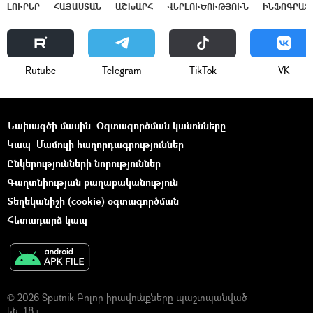
ԼՈՒՐԵՐ
ՀԱՅԱՍՏԱՆ
ԱՇԽԱՐՀ
ՎԵՐԼՈՒԾՈՒԹՅՈՒՆ
ԻՆՖՈԳՐԱՖ
Rutube
Telegram
ТikТоk
VK
Նախագծի մասին
Օգտագործման կանոնները
Կապ
Մամուլի հաղորդագրություններ
Ընկերությունների նորություններ
Գաղտնիության քաղաքականություն
Տեղեկանիշի (cookie) օգտագործման
Հետադարձ կապ
© 2026 Sputnik Բոլոր իրավունքները պաշտպանված
են. 18+