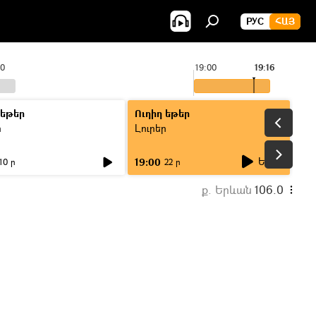
РУС
ՀԱՅ
00
19:00
19:16
 եթեր
Ուղիղ եթեր
ր
Լուրեր
Եթեր
19:00
10 ր
22 ր
ք. Երևան
106.0