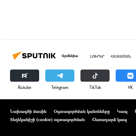
Արմենիա
ԼՈՒՐԵՐ
ՀԱՅԱՍՏԱՆ
Rutube
Telegram
ТikТоk
VK
Նախագծի մասին
Օգտագործման կանոնները
Կապ
Տեղեկանիշի (cookie) օգտագործման
Հետադարձ կապ