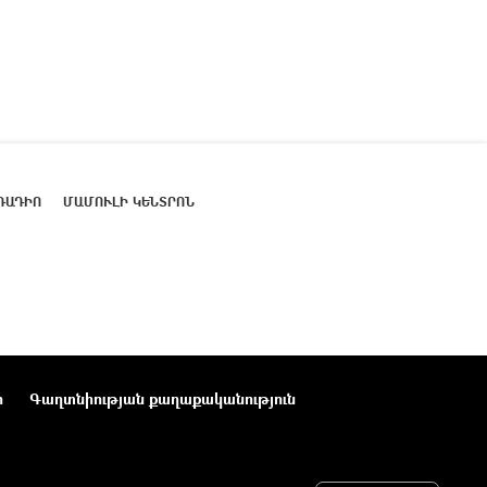
ՌԱԴԻՈ
ՄԱՄՈՒԼԻ ԿԵՆՏՐՈՆ
ր
Գաղտնիության քաղաքականություն