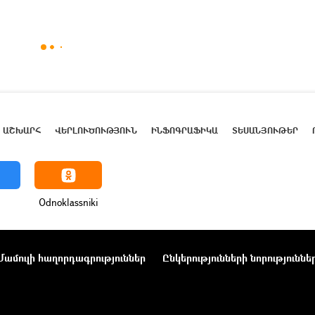
ԱՇԽԱՐՀ
ՎԵՐԼՈՒԾՈՒԹՅՈՒՆ
ԻՆՖՈԳՐԱՖԻԿԱ
ՏԵՍԱՆՅՈՒԹԵՐ
Odnoklassniki
Մամուլի հաղորդագրություններ
Ընկերությունների նորություննե