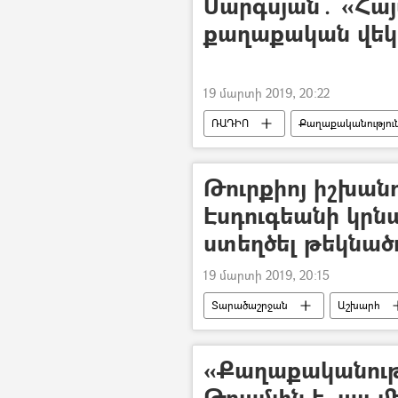
Սարգսյան․ «Հա
քաղաքական վեկ
19 մարտի 2019, 20:22
ՌԱԴԻՈ
Քաղաքականությու
Թուրքիոյ իշխանո
Էսդուգեանի կրն
ստեղծել թեկնած
19 մարտի 2019, 20:15
Տարածաշրջան
Աշխարհ
Sputnik Արմենիան` արևմտահայերե
«Քաղաքականությ
Թրամփն է, այլ մ