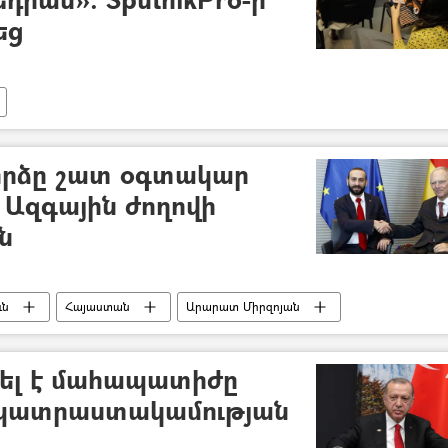
եց
որձը շատ օգտակար
Հ Ազգային ժողովի
ն
ւն
Հայաստան
Արարատ Միրզոյան
նել է մահապատիժը
 պատրաստակամության