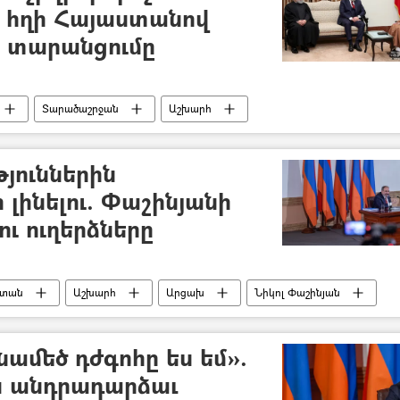
 հղի Հայաստանով
 տարանցումը
Տարածաշրջան
Աշխարհ
Իրանի Իսլամական Հանրապետություն
Ադրբեջան
յուններին
 լինելու. Փաշինյանի
ւ ուղերձները
ստան
Աշխարհ
Արցախ
Նիկոլ Փաշինյան
ամեծ դժգոհը ես եմ».
ն անդրադարձաւ