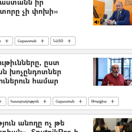
յաստանն իր
տորը չի փոխի»
ն
Հայաստան
ՆԱՏՕ
ւթիւնները, ըստ
ան խոչընդոտներ
ուներուն համար
հասարակություն
Հայաստան
Թուրքիա
նով
ուն անողը ոչ թե
եդիան». SputnikPro-ի