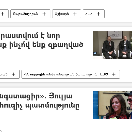
Տարածաշրջան
Աշխարհ
գազ
ւն
Ադրբեջան
Վրաստանի Հանրապետություն
րաստվում է նոր
ք ինչո՞վ ենք զբաղված
ստան
ՀՀ ազգային անվտանգության ծառայություն. ԱԱԾ
ուն. ԱԳՆ
նգստացիր». Յուլյա
հուզիչ պատմությունը