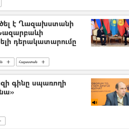
գծել է Ղազախստանի
Նազարբաևի
լի դերակատարումը
ւն
Հայաստան
զի գինը սպառողի
նա»