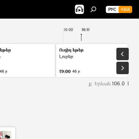
РУС
ՀԱՅ
16:00
16:11
 եթեր
Ուղիղ եթեր
ր
Լուրեր
19:00
46 ր
46 ր
ք. Երևան
106.0