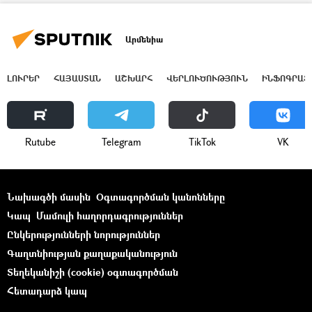
Արմենիա
ԼՈՒՐԵՐ
ՀԱՅԱՍՏԱՆ
ԱՇԽԱՐՀ
ՎԵՐԼՈՒԾՈՒԹՅՈՒՆ
ԻՆՖՈԳՐԱՖ
Rutube
Telegram
ТikТоk
VK
Նախագծի մասին
Օգտագործման կանոնները
Կապ
Մամուլի հաղորդագրություններ
Ընկերությունների նորություններ
Գաղտնիության քաղաքականություն
Տեղեկանիշի (cookie) օգտագործման
Հետադարձ կապ