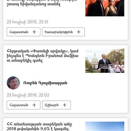
շտապ հիվանդանոց տանել
23 հուլիսի 2018, 23:31
Հայաստան
հասարակություն
Արցախ
Ամերիկայի Միացյալ Նահանգներ
Քիմ Քարդաշյան
Հերթական «Փաուելի սրվակը», կամ
ինչպե՞ս է Պոմպեոն Իրանում մաֆիա
Ամերիկահայ հեռուստաաստղ Քիմ Քարդաշյան
ու ահաբեկիչ գտել
Ռուբեն Գյուլմիսարյան
23 հուլիսի 2018, 23:02
Հայաստան
Աշխարհ
Քաղաքականություն
Հեղինակներ
Տարածաշրջան
Ռուսաստան
ՀՀ տնտեսության տարեկան աճը
2018 թվականին 9,6% է կազմել.