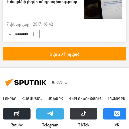
է մայրենի լեզվի անգրագիտությունը
7 փետրվարի 2017, 16:42
Հայաստան
Եվս 20 հոդված
Արմենիա
ԼՈՒՐԵՐ
ՀԱՅԱՍՏԱՆ
ԱՇԽԱՐՀ
ՎԵՐԼՈՒԾՈՒԹՅՈՒՆ
ԻՆՖՈԳՐԱՖ
Rutube
Telegram
ТikТоk
VK