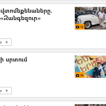
ավտոմեքենաները.
 «Զանգեզուր»
12
եր
ի սրտում
15
եր