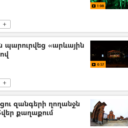
1:08
ն պարուրվեց «արևային
րով
0:57
ցու զանգերի ղողանջն
Տվեր քաղաքում