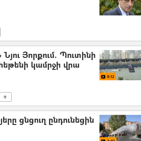
յու Յորքում. Պուտինի
հեթենի կամրջի վրա
0:12
երը ցնցուղ ընդունեցին