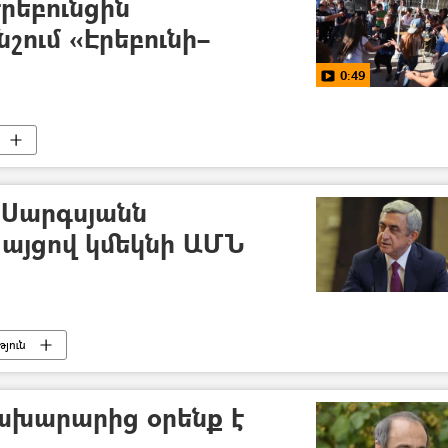
րեբունցին
շում «Էրեբունի–
0:49
Սարգսյանն
այցով կմեկնի ԱՄՆ
յուն
ախարարից օրենք է