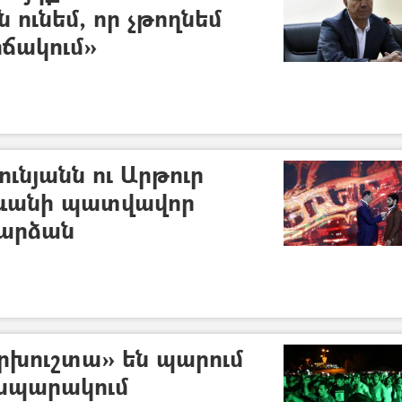
 ունեմ, որ չթողնեմ
իճակում»
ւնյանն ու Արթուր
րևանի պատվավոր
արձան
րխուշտա» են պարում
ապարակում