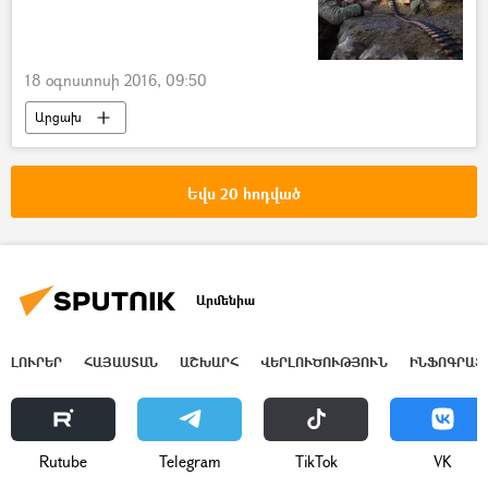
18 օգոստոսի 2016, 09:50
Արցախ
Եվս 20 հոդված
Արմենիա
ԼՈՒՐԵՐ
ՀԱՅԱՍՏԱՆ
ԱՇԽԱՐՀ
ՎԵՐԼՈՒԾՈՒԹՅՈՒՆ
ԻՆՖՈԳՐԱՖ
Rutube
Telegram
ТikТоk
VK