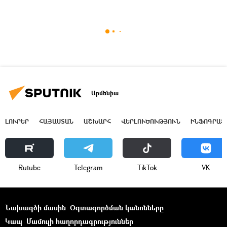
Արմենիա
ԼՈՒՐԵՐ
ՀԱՅԱՍՏԱՆ
ԱՇԽԱՐՀ
ՎԵՐԼՈՒԾՈՒԹՅՈՒՆ
ԻՆՖՈԳՐԱՖ
Rutube
Telegram
ТikТоk
VK
Նախագծի մասին
Օգտագործման կանոնները
Կապ
Մամուլի հաղորդագրություններ