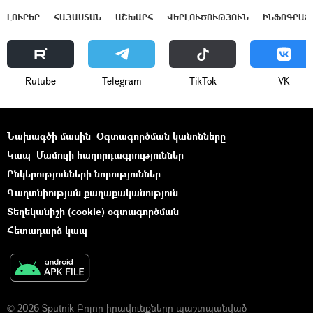
ԼՈՒՐԵՐ
ՀԱՅԱՍՏԱՆ
ԱՇԽԱՐՀ
ՎԵՐԼՈՒԾՈՒԹՅՈՒՆ
ԻՆՖՈԳՐԱՖ
Rutube
Telegram
ТikТоk
VK
Նախագծի մասին
Օգտագործման կանոնները
Կապ
Մամուլի հաղորդագրություններ
Ընկերությունների նորություններ
Գաղտնիության քաղաքականություն
Տեղեկանիշի (cookie) օգտագործման
Հետադարձ կապ
© 2026 Sputnik Բոլոր իրավունքները պաշտպանված