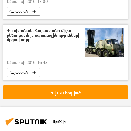
12 մայիսի 2016, 17:00
Հայաստան
ԱԺ փոխնախագահ Էդուարդ Շարմազանով
Փոխխոսնակ. Հայաստանը միշտ
քննադատել է սպառազինությունների
մրցավազքը
12 մայիսի 2016, 16:43
Հայաստան
Եվս 20 հոդված
Արմենիա