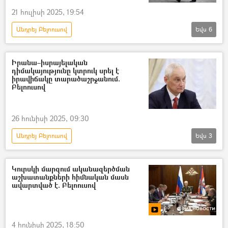
21 հուլիսի 2025, 19:54
Անդրեյ Բելոուսով
Եվս
6
Իրանի Իսլամական Հանրապետություն
Ռուսաստան
Ազիզ Նասիրզադե
Իրանա–իսրայելական
դիմակայությունը կտրուկ սրել է
Քազեմ Ջալալի
բանակցություններ
իրավիճակը տարածաշրջանում.
Բելոուսով
Մոսկվա
26 հունիսի 2025, 09:30
Անդրեյ Բելոուսով
Եվս
3
Իրանի Իսլամական Հանրապետություն
Իսրայել
ՇՀԿ
Կուրսկի մարզում ականազերծման
աշխատանքների հիմնական մասն
ավարտված է. Բելոուսով
4 հունիսի 2025, 18:50