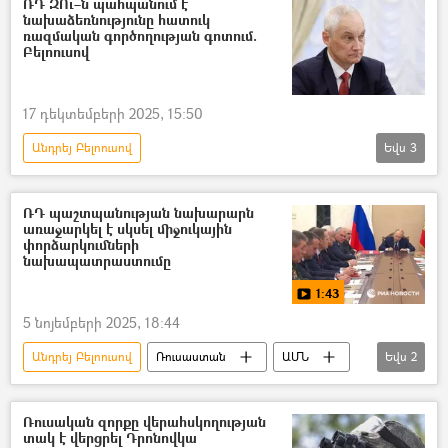
ՌԴ ԶՈւ–ն պահպանում է
նախաձեռնությունը հատուկ
ռազմական գործողության գոտում.
Բելոուսով
17 դեկտեմբերի 2025, 15:50
Անդրեյ Բելոուսով
Եվս
3
Դոնբասի պաշտպանություն. ՌԴ–ի ռազմական հատուկ գործողությունը Ուկրաինայում
Հատուկ ռազմական գործողություն
ՌԴ պաշտպանության նախարարն
առաջարկել է սկսել միջուկային
ռազմական հատուկ գործողություն
փորձարկումների
նախապատրաստումը
1:43
5 նոյեմբերի 2025, 18:44
Անդրեյ Բելոուսով
Ռուսաստան
ԱՄՆ
Եվս
2
միջուկային զենք
Վլադիմիր Պուտին
Ռուսական զորքը վերահսկողության
տակ է վերցրել Դրոնովկա