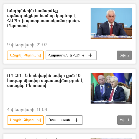
ԱՄՆ
Իսրայել
Պատերազմ
Խնդիրներին համարժեք
արձագանքելու համար կարևոր է
Տեսանյութեր
ՀԱՊԿ-ի պատրաստակամությունը.
Բելոուսով
9 փետրվարի, 21:07
Անդրեյ Բելոուսով
Հայաստան և ՀԱՊԿ
Եվս
2
Հավաքական անվտանգության պայմանագիր կազմակերպություն (ՀԱՊԿ)
Թաալաթբեկ Մասադիկով
ՌԴ ԶՈւ–ն հունվարին ավելի քան 10
հազար միավոր սպառազինություն է
ստացել. Բելոուսով
4 փետրվարի, 11:04
Անդրեյ Բելոուսով
Ռուսաստան
Եվս
1
սպառազինություն