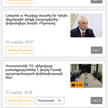
Դոնբասի պաշտպանություն. ՌԴ–ի ռազմական հատուկ գործողությունը Ուկրաինայում
Տեսանյութեր
տեսանյութ
Լոնդոնն ու Փարիզը մտածել են Կիևին
միջուկային զենքի բաղադրիչներ
ռազմական հատուկ գործողություն
փոխանցելու մասին. Բելոուսով
Հատուկ ռազմական գործողություն
30 ապրիլի, 09:57
Անդրեյ Բելոուսով
Եվս
7
Իրանի Իսլամական Հանրապետություն
Միջուկային պայմանագիր
Ռուսաստանի ՊՆ ղեկավարը
բանակցություններ է վարել Իրանի
միջուկային վառելիք
միջուկային ծրագիր
պաշտպանության փոխնախարարի
հետ
միջուկային զենք
ԱՄՆ
Եվրոպա
0:50
27 ապրիլի, 22:26
Անդրեյ Բելոուսով
Ռուսաստան
Եվս
5
Իրանի Իսլամական Հանրապետություն