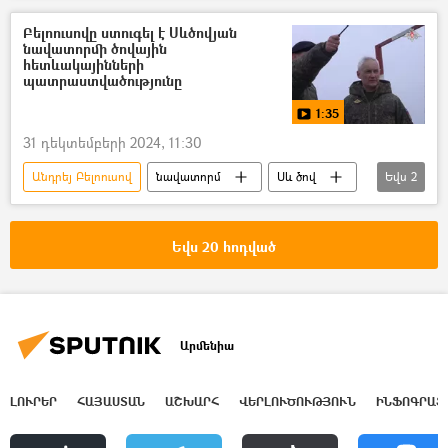
տեսանյութ
Տեսանյութեր
Բելոուսովը ստուգել է Սևծովյան
նավատորմի ծովային
հետևակայինների
պատրաստվածությունը
1:35
31 դեկտեմբերի 2024, 11:30
Անդրեյ Բելոուսով
նավատորմ
Սև ծով
Եվս
2
տեսանյութ
Տեսանյութեր
Եվս 20 հոդված
Արմենիա
ԼՈՒՐԵՐ
ՀԱՅԱՍՏԱՆ
ԱՇԽԱՐՀ
ՎԵՐԼՈՒԾՈՒԹՅՈՒՆ
ԻՆՖՈԳՐԱՖ