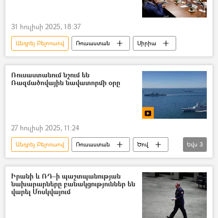
անօդաչու
անօդաչու թռչող սարք (ԱԹՍ)
31 հուլիսի 2025, 18:37
Հակաօդային պաշտպանություն (ՀՕՊ)
Անդրեյ Բելոուսով
Ռուսաստան
Սիրիա
Տեսանյութեր
տեսանյութ
Ռուսաստանում նշում են
Ռազմածովային նավատորմի օրը
27 հուլիսի 2025, 11:24
Անդրեյ Բելոուսով
Ռուսաստան
Ծով
Եվս
3
տոն
նավատորմ
Վլադիմիր Պուտին
Իրանի և ՌԴ–ի պաշտպանության
նախարարները բանակցություններ են
վարել Մոսկվայում