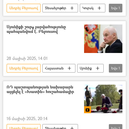
Անդրեյ Բելոուսով
Տեսանյութեր
Կուրսկ
Եվս
1
ականազերծում
Սյունիքի շուրջ լարվածությունը
պահպանվում է. Բելոուսով
28 մայիսի 2025, 14:01
Անդրեյ Բելոուսով
Հայաստան
Սյունիք
Եվս
1
Հարավային Կովկաս
ՌԴ պաշտպանության նախարարն
այցելել է «Խատին» հուշահամալիր
16 մայիսի 2025, 20:14
Անդրեյ Բելոուսով
Տեսանյութեր
Եվս
1