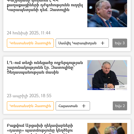
քաղաքացիների դժգոհությունն ուղղել
Սյունիք
Ճանապարհ
Կարապետյանի դեմ. Զատուլին
24 հունիսի 2025, 11:44
Կոնստանտին Զատուլին
Սամվել Կարապետյան
Եվս
3
Հայաստան
Հայ Առաքելական Եկեղեցի
Նիկոլ Փաշինյան
ԼՂ–ում տեղի ունեցածը ողբերգության
շարունակությունն էր. Զատուլինը՝
Ցեղասպանության մասին
23 ապրիլի 2025, 18:55
Կոնստանտին Զատուլին
Հայաստան
Եվս
2
Ռուսաստան
Լեռնային Ղարաբաղ
Բաքվում Արցախի ղեկավարների
«դատը» պատմությունը կեղծելու