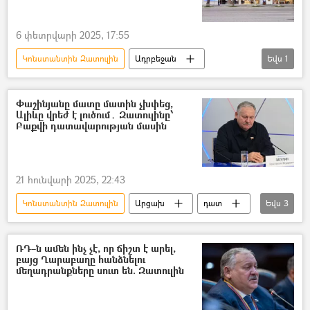
6 փետրվարի 2025, 17:55
Կոնստանտին Զատուլին
Ադրբեջան
Եվս
1
«Ռոսսոտրուդնիչեստվո»
Փաշինյանը մատը մատին չխփեց,
Ալիևը վրեժ է լուծում․ Զատուլինը՝
Բաքվի դատավարության մասին
21 հունվարի 2025, 22:43
Կոնստանտին Զատուլին
Արցախ
դատ
Եվս
3
Ադրբեջան
հայ-ադրբեջանական
Բակո Սահակյան
ՌԴ–ն ամեն ինչ չէ, որ ճիշտ է արել,
բայց Ղարաբաղը հանձնելու
մեղադրանքները սուտ են. Զատուլին