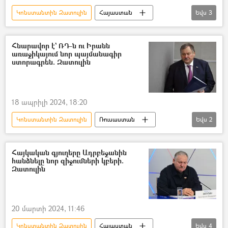
Կոնստանտին Զատուլին
Հայաստան
Եվս
3
Ռուսաստան
Ուկրաինա
Նիկոլ Փաշինյան
Հնարավոր է` ՌԴ-ն ու Իրանն
առաջիկայում նոր պայմանագիր
ստորագրեն. Զատուլին
18 ապրիլի 2024, 18:20
Կոնստանտին Զատուլին
Ռուսաստան
Եվս
2
Իրանի Իսլամական Հանրապետություն
Պայմանագիր
Հայկական գյուղերը Ադրբեջանին
հանձնելը նոր զիջումների կբերի.
Զատուլին
20 մարտի 2024, 11:46
Կոնստանտին Զատուլին
Հայաստան
Եվս
4