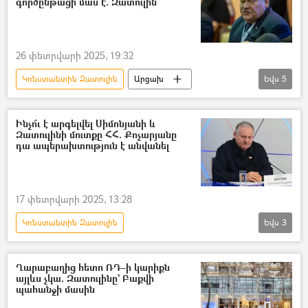
գործընթացի մաս է. Զատուլին
26 փետրվարի 2025, 19:32
Կոնստանտին Զատուլին
Արցախ
Եվս
5
Լեռնային Ղարաբաղ
հայ-ադրբեջանական
Ադրբեջան
դատ
պատմություն
Ինչո՞ւ է արգելվել Սիմոնյանի և
Զատուլինի մուտքը ՀՀ. Քոչարյանը
դա ապերախտություն է անվանել
17 փետրվարի 2025, 13:28
Կոնստանտին Զատուլին
Եվս
3
Մարգարիտա Սիմոնյան
Ռոբերտ Քոչարյան
Սփյուռք
Ղարաբաղից հետո ՌԴ–ի կարիքն
այլևս չկա. Զատուլինը` Բաքվի
Հայաստան
պահանջի մասին