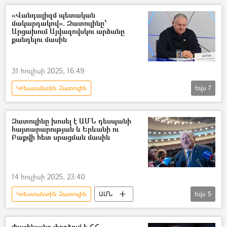
հայ
Լեռնային Ղարաբաղ
«Վանդալիզմ պետական
մակարդակով». Զատուլինը՝
հայ-ադրբեջանական
Ադրբեջան
Արցախում Այվազովսկու արձանը
քանդելու մասին
գերի
Հայ գերիներ, անհետ կորածներ
31 հուլիսի 2025, 16:49
Կոնստանտին Զատուլին
Եվս
7
Հովհաննես Այվազովսկի
արձան
կիսանդրի
Ստեփանակերտ
Զատուլինը խոսել է ԱՄՆ դեսպանի
հայտարարության և Երևանի ու
վանդալիզմ
Արցախ
Բաքվի հետ սրացման մասին
հայ-ադրբեջանական
Ադրբեջան
14 հուլիսի 2025, 23:40
Կոնստանտին Զատուլին
ԱՄՆ
Եվս
5
Թուրքիա
Հայաստան
հայ-ադրբեջանական
Ադրբեջան
Փաշինյանը փորձում է ՀՀ