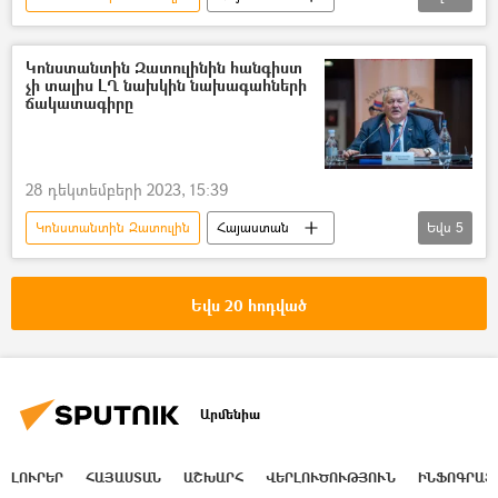
հայ-ադրբեջանական
Ադրբեջան
Ռուսաստան
Տավուշ
Կոնստանտին Զատուլինին հանգիստ
չի տալիս ԼՂ նախկին նախագահների
ճակատագիրը
28 դեկտեմբերի 2023, 15:39
Կոնստանտին Զատուլին
Հայաստան
Եվս
5
Ռուսաստան
Արցախ
Նախագահ
Ադրբեջան
Լեռնային Ղարաբաղ
Եվս 20 հոդված
Արմենիա
ԼՈՒՐԵՐ
ՀԱՅԱՍՏԱՆ
ԱՇԽԱՐՀ
ՎԵՐԼՈՒԾՈՒԹՅՈՒՆ
ԻՆՖՈԳՐԱՖ