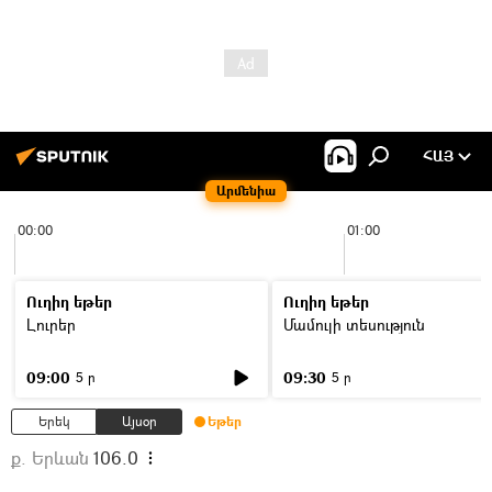
ՀԱՅ
Արմենիա
00:00
01:00
Ուղիղ եթեր
Ուղիղ եթեր
Լուրեր
Մամուլի տեսություն
09:00
09:30
5 ր
5 ր
Երեկ
Այսօր
Եթեր
ք. Երևան
106.0