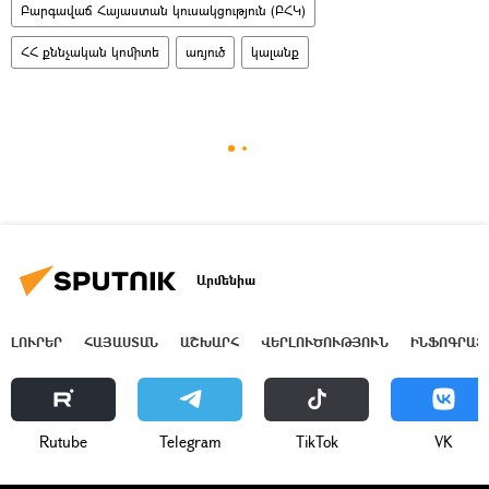
Բարգավաճ Հայաստան կուսակցություն (ԲՀԿ)
ՀՀ քննչական կոմիտե
առյուծ
կալանք
Արմենիա
ԼՈՒՐԵՐ
ՀԱՅԱՍՏԱՆ
ԱՇԽԱՐՀ
ՎԵՐԼՈՒԾՈՒԹՅՈՒՆ
ԻՆՖՈԳՐԱՖ
Rutube
Telegram
ТikТоk
VK