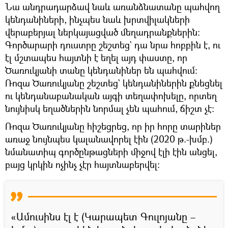
Նա անդրադարձավ նաև առանձնատանը պահվող
կենդանիների, ինչպես նաև խրտվիլակների
վերաբերյալ ներկայացված մեղադրանքներին։
Գործարարի դուստրը շեշտեց` դա նրա հոբբին է, ու
էլ մշտապես հայտնի է եղել այդ փաստը, որ
Ծառուկյանի տանը կենդանիներ են պահվում։
Ռոզա Ծառուկյանը շեշտեց` կենդանիներին քնեցնել
ու կենդանաբանական այգի տեղափոխելը, որտեղ
նույնիսկ եղածներին նորմալ չեն պահում, ճիշտ չէ։
Ռոզա Ծառուկյանը հիշեցրեց, որ իր հորը տարիներ
առաջ նույնպես կալանավորել էին (2020 թ.-խմբ.)
նմանատիպ գործընթացների միջով էլի էին անցել,
բայց կրկին ոչինչ չէր հայտնաբերվել։
«Ամուսինս էլ է (Կարապետ Գուլոյանը –