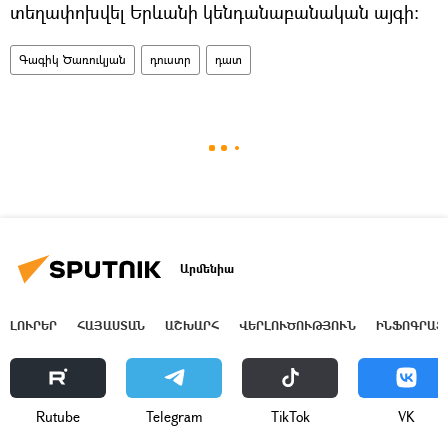
տեղափոխվել Երևանի կենդանաբանական այգի:
Գագիկ Ծառուկյան
դուստր
դատ
Արմենիա
ԼՈՒՐԵՐ
ՀԱՅԱՍՏԱՆ
ԱՇԽԱՐՀ
ՎԵՐԼՈՒԾՈՒԹՅՈՒՆ
ԻՆՖՈԳՐԱՖ
Rutube
Telegram
ТikТоk
VK