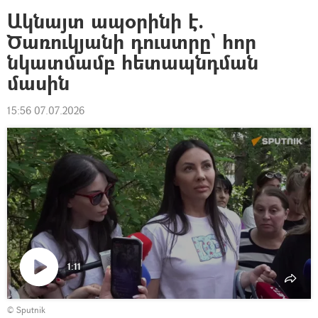
Ակնայտ ապօրինի է.
Ծառուկյանի դուստրը` հոր
նկատմամբ հետապնդման
մասին
15:56 07.07.2026
1:11
Դիտել
© Sputnik
տեսանյութը