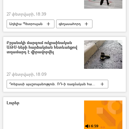
27 փետրվարի, 18:39
Ադելիա Պետրոսյան
գեղասահորդ
գեղասահք
Ռուսաստան
Բրյանսկի մարզում ուկրաինական
ԱԹՍ-ների հարձակման հետևանքով
տղամարդ է վիրավորվել
27 փետրվարի, 18:09
Դոնբասի պաշտպանություն. ՌԴ–ի ռազմական հատուկ գործողությունը Ուկրաինայում
Բրյանսկ
Ուկրաինա
Ռուսաստան
Պատերազմ
Լուրեր
6:59