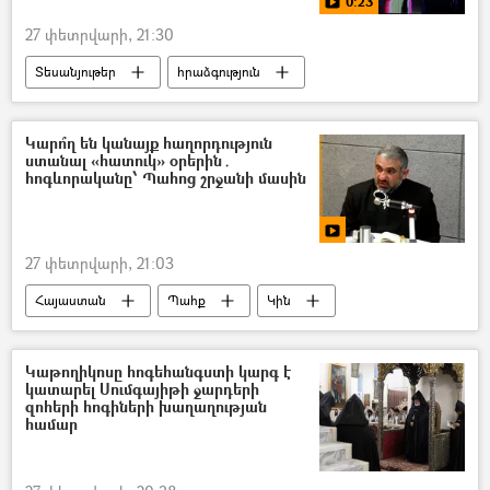
0:23
27 փետրվարի, 21:30
Տեսանյութեր
հրաձգություն
Երևան
Կարո՞ղ են կանայք հաղորդություն
ստանալ «հատուկ» օրերին․
հոգևորականը՝ Պահոց շրջանի մասին
27 փետրվարի, 21:03
Հայաստան
Պահք
Կին
սնունդ
Տեր Փառեն
տեսանյութ
Տեսանյութեր
Կաթողիկոսը հոգեհանգստի կարգ է
կատարել Սումգայիթի ջարդերի
զոհերի հոգիների խաղաղության
համար