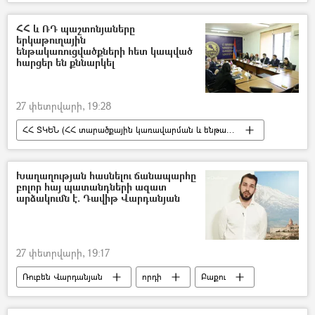
Ուկրաինա
Ռուսաստան
Պատերազմ
անօդաչու թռչող սարք (ԱԹՍ)
ՀՀ և ՌԴ պաշտոնյաները
երկաթուղային
ենթակառուցվածքների հետ կապված
հարցեր են քննարկել
27 փետրվարի, 19:28
ՀՀ ՏԿԵՆ (ՀՀ տարածքային կառավարման և ենթակառուցվածքների նախարարություն)
երկաթուղի
Հարավկովկասյան երկաթուղի (ՀԿԵ)
Խաղաղության հասնելու ճանապարհը
բոլոր հայ պատանդների ազատ
արձակումն է. Դավիթ Վարդանյան
27 փետրվարի, 19:17
Ռուբեն Վարդանյան
որդի
Բաքու
գերի
Հայ գերիներ, անհետ կորածներ