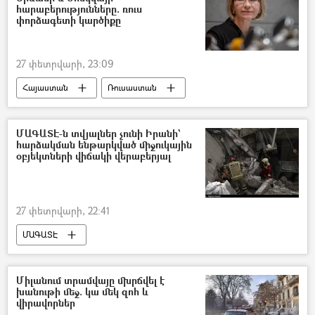
հարաբերությունները. ռուս
փորձագետի կարծիքը
27 փետրվարի, 23:09
Հայաստան
Ռուսաստան
Տնտեսություն
Եվրասիական տնտեսական միություն (ԵԱՏՄ)
ՄԱԳԱՏԷ-ն տվյալներ չունի Իրանի`
հարձակման ենթարկված միջուկային
Քաղաքականություն
կրթություն
օբյեկտների վիճակի վերաբերյալ
Եվրամիություն
27 փետրվարի, 22:41
ՄԱԳԱՏԷ
Իրանի Իսլամական Հանրապետություն
Ուրան
միջուկային ծրագիր
Միլանում տրամվայը մխրճվել է
խանութի մեջ. կա մեկ զոհ և
վիրավորներ