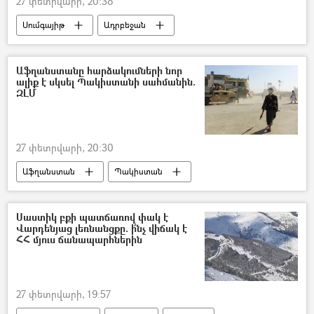
27 փետրվարի, 20:38
Սումգայիթ
Ադրբեջան
հայ-ադրբեջանական
կաթողիկոս
Ամենայն Հայոց կաթողիկոս Գարեգին Բ
Աֆղանստանը հարձակումների նոր
ալիք է սկսել Պակիստանի սահմանին.
Զոհ
հոգեհանգիստ
ԶԼՄ
27 փետրվարի, 20:30
Աֆղանստան
Պակիստան
Պատերազմ
Սաստիկ բքի պատճառով փակ է
Վարդենյաց լեռնանցքը. ի՞նչ վիճակ է
ՀՀ մյուս ճանապարհներին
27 փետրվարի, 19:57