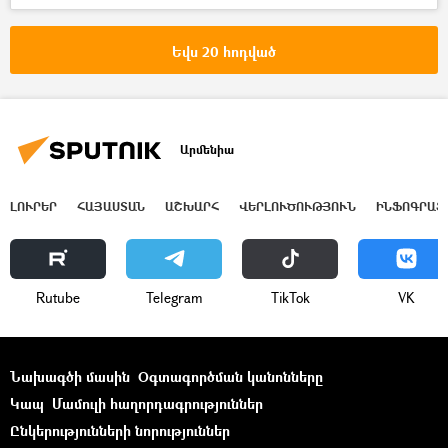
Եվս 20 հոդված
Արմենիա
ԼՈՒՐԵՐ
ՀԱՅԱՍՏԱՆ
ԱՇԽԱՐՀ
ՎԵՐԼՈՒԾՈՒԹՅՈՒՆ
ԻՆՖՈԳՐԱՖ
Rutube
Telegram
ТikТоk
VK
Նախագծի մասին
Օգտագործման կանոնները
Կապ
Մամուլի հաղորդագրություններ
Ընկերությունների նորություններ