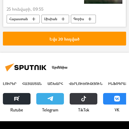
25 հունվարի, 09:55
Հայաստան
Սիսիան
Գորիս
օդանավակայան
ՀՀ ՏԿԵՆ (ՀՀ տարածքային կառավարման և ենթակառուցվածքների նախարարություն)
Եվս 20 հոդված
Արմենիա
ԼՈՒՐԵՐ
ՀԱՅԱՍՏԱՆ
ԱՇԽԱՐՀ
ՎԵՐԼՈՒԾՈՒԹՅՈՒՆ
ԻՆՖՈԳՐԱՖ
Rutube
Telegram
ТikТоk
VK