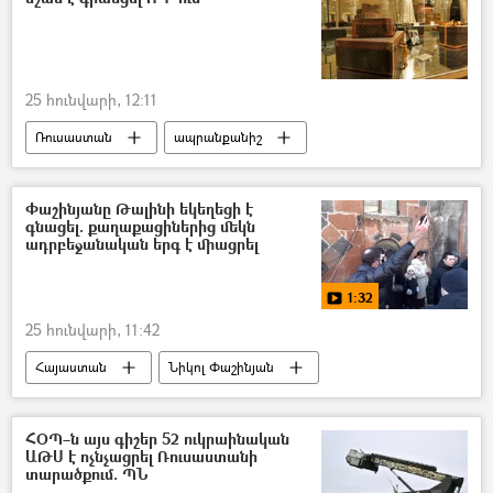
25 հունվարի, 12:11
Ռուսաստան
ապրանքանիշ
խանութ
նորաձևություն
Փաշինյանը Թալինի եկեղեցի է
գնացել. քաղաքացիներից մեկն
ադրբեջանական երգ է միացրել
1:32
25 հունվարի, 11:42
Հայաստան
Նիկոլ Փաշինյան
Եկեղեցի
Թալին
Բողոքի ակցիա
երգ
տեսանյութ
Տեսանյութեր
ՀՕՊ–ն այս գիշեր 52 ուկրաինական
ԱԹՍ է ոչնչացրել Ռուսաստանի
տարածքում. ՊՆ