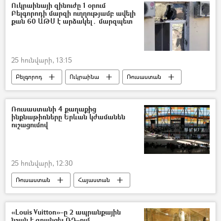
իրեղեն ապացույց
Ուկրաինայի զինուժը 1 օրում
Բելգորոդի մարզի ուղղությամբ ավելի
քան 60 ԱԹՍ է արձակել․ մարզպետ
25 հունվարի, 13:15
Բելգորոդ
Ուկրաինա
Ռուսաստան
անօդաչու թռչող սարք (ԱԹՍ)
Ռուսաստանի 4 քաղաքից
ինքնաթիռները Երևան կժամանեն
ուշացումով
25 հունվարի, 12:30
Ռուսաստան
Հայաստան
ինքնաթիռ
չվերթ
թռիչք
«Զվարթնոց» օդանավակայան
«Louis Vuitton»–ը 2 ապրանքային
նշան է գրանցել ՌԴ–ում