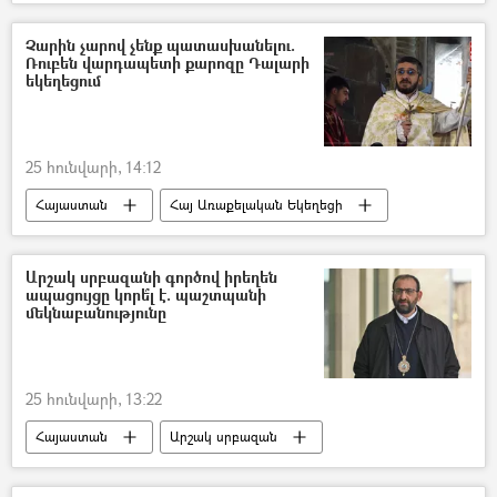
Դմիտրի Պեսկով
ԱՄՆ
Դոնալդ Թրամփ
Չարին չարով չենք պատասխանելու.
Ռուբեն վարդապետի քարոզը Դալարի
եկեղեցում
25 հունվարի, 14:12
Հայաստան
Հայ Առաքելական Եկեղեցի
Մասյացոտնի թեմ
Տեր Ռուբեն վարդապետ Զարգարյան
Արշակ սրբազանի գործով իրեղեն
ապացույցը կորե՞լ է. պաշտպանի
մեկնաբանությունը
25 հունվարի, 13:22
Հայաստան
Արշակ սրբազան
Արսեն Բաբայան
պաշտպան