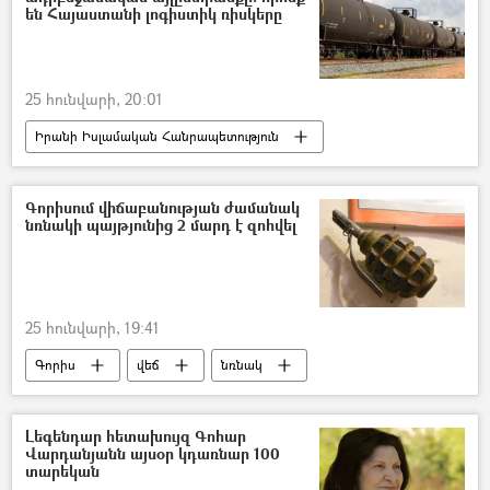
են Հայաստանի լոգիստիկ ռիսկերը
25 հունվարի, 20:01
Իրանի Իսլամական Հանրապետություն
Հայաստան
լոգիստիկա
Ադրբեջան
հայ-ադրբեջանական
Գորիսում վիճաբանության ժամանակ
նռնակի պայթյունից 2 մարդ է զոհվել
Ռուսաստան
25 հունվարի, 19:41
Գորիս
վեճ
նռնակ
պայթյուն
Զոհ
Լեգենդար հետախույզ Գոհար
Վարդանյանն այսօր կդառնար 100
տարեկան