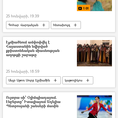
1:01
25 հունվարի, 19:39
Գոհար Վարդանյան
հետախույզ
ֆիլմ
Էջմիածնում ամփոփվել է
Հայաստանին նվիրված
քրիստոնեական միասնության
աղոթքի շաբաթը
25 հունվարի, 18:59
Մայր Աթոռ Սուրբ Էջմիածին
կաթողիկոս
Ամենայն Հայոց կաթողիկոս Գարեգին Բ
Ուլտրա-սի՝ Օլիմպիադայում.
Էնբերտը՝ Իտալիայում Ադելիա
Պետրոսյանի շանսերի մասին