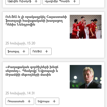
Սթիվեն Ուիտկոֆ
Վլադիմիր Պուտին
թարգմանիչ
ՈւԵՖԱ-ն չի որակազրկել Հայաստանի
ֆուտզալի հավաքականի խաղացող
Դենիս Նևեդրովին
25 հունվարի, 15:20
ֆուտզալ
ՈւԵՖԱ
«Քաղաքական գործիչների խեղճ
սերունդ». Պեսկովը` Եվրոպայի և
Թրամփի մեթոդների մասին
25 հունվարի, 14:31
Ռուսաստան
Եվրոպա