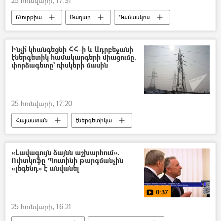
25 հունվարի, 17:31
Թուրքիա
Ռադար
Դամասկոս
Սիրիա
Ինչի՞ կհանգեցնի ՀՀ–ի և Ադրբեջանի
էներգետիկ համակարգերի միացումը.
փորձագետը` ռիսկերի մասին
25 հունվարի, 17:20
Հայաստան
էներգետիկա
ատոմակայան
Ադրբեջան
Արթուր Ավետիսյան
«Լավագույն ձայնն աշխարհում».
Ուիտկոֆը Պուտինի թարգմանչին
«լեգենդ» է անվանել
0:37
25 հունվարի, 16:21