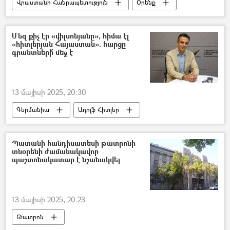
Վրաստանի Հանրապետություն
Օրենք
կուսակցություն
Մեզ քիչ էր «վիլսոնյանը», հիմա էլ
«հիտլերյան Հայաստան». հարցը
գրանտների՞ մեջ է
13 մայիսի 2025, 20:30
Գերմանիա
Ադոլֆ Հիտլեր
Հայաստան
ԽՍՀՄ
Հայրենական մեծ պատերազմ
Պատանի հանդիսատեսի թատրոնի
տնօրենի ժամանակավոր
Երկրորդ համաշխարհային պատերազմ
պաշտոնակատար է նշանակվել
Արծրուն Հովհաննիսյան
Արևմտյան Հայաստան
13 մայիսի 2025, 20:23
Թատրոն