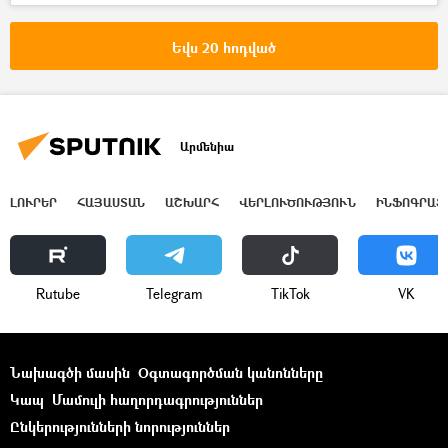
Եվս 20 հոդված
Արմենիա
ԼՈՒՐԵՐ
ՀԱՅԱՍՏԱՆ
ԱՇԽԱՐՀ
ՎԵՐԼՈՒԾՈՒԹՅՈՒՆ
ԻՆՖՈԳՐԱՖ
Rutube
Telegram
ТikТоk
VK
Նախագծի մասին
Օգտագործման կանոնները
Կապ
Մամուլի հաղորդագրություններ
Ընկերությունների նորություններ