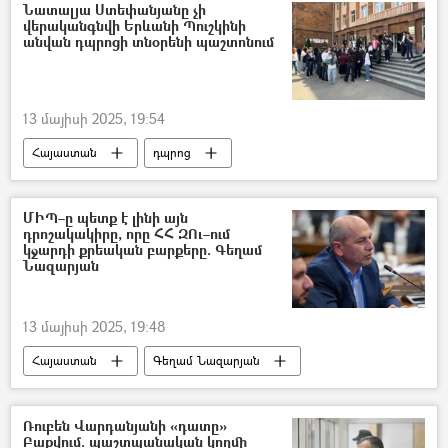
Նատալյա Ստեփանյանը չի
վերականգնվի Երևանի Պուշկինի
անվան դպրոցի տնօրենի պաշտոնում
13 մայիսի 2025, 19:54
Հայաստան
դպրոց
Նատալյա Ստեփանյան
Կրթության, գիտության, մշակույթի և սպորտի նախարարություն (ԿԳՄՍ)
ՄԻՊ–ը պետք է լինի այն
դրոշակակիրը, որը ՀՀ ԶՈւ–ում
կջարդի քրեական բարքերը. Գեղամ
Նազարյան
13 մայիսի 2025, 19:48
Հայաստան
Գեղամ Նազարյան
Բանակ
ՀՀ ՄԻՊ
Զինված ուժեր
Ռուբեն Վարդանյանի «դատը»
Բաքվում. պաշտպանական կողմի