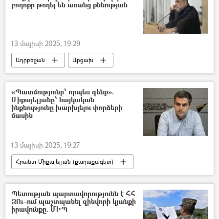
բողոքը թողել են առանց քննության
13 մայիսի 2025, 19:29
Ադրբեջան
Արցախ
Ռուբեն Վարդանյան
«Պատմությունը՝ որպես զենք».
Միքայելյանը՝ հայկական
ինքնությունը խարխլելու փորձերի
մասին
13 մայիսի 2025, 19:27
Հրանտ Միքայելյան (քաղաքագետ)
Հայրենական մեծ պատերազմ
Երկրորդ համաշխարհային պատերազմ
Պետության պարտավորությունն է ՀՀ
ԶՈւ–ում պաշտպանել զինվորի կյանքի
պատմություն
իրավունքը. ՄԻՊ