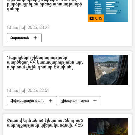
բարձրացրել են իրենց արտադրանքի
գները
0:15
13 մայիսի 2025, 23:22
Հայաստան
Եվրասիական տնտեսական միություն (ԵԱՏՄ)
գյուղատնտեսություն
գնաճ
Դպրոցների շինարարությամբ
պարծեցող ՀՀ կառավարությունն այդ
տեսանյութ
Տեսանյութեր
ոլորտում չնչին գումար է ծախսել
13 մայիսի 2025, 22:51
Հիփոթեքային վարկ
շինարարություն
Ազգային վիճակագրական ծառայություն (ԱՎԾ)
վիճակագրություն
Հայաստան
Շուտով Երևանում էլեկտրաէներգիան
ամբողջությամբ կվերականգնվի. ՀԷՑ