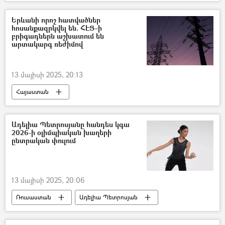
Պատանի հանդիսատեսի թատրոն
Տնօրեն
Հայկ Կոստանյան
Երևանի որոշ հատվածներ
հոսանքազրկվել են. ՀԷՑ–ի
բրիգադներն աշխատում են
արտակարգ ռեժիմով
13 մայիսի 2025, 20:13
Հայաստան
Հայաստանի էլեկտրական ցանցեր (ՀԷՑ)
Լույս
էլեկտրաէներգիա
Ադելիա Պետրոսյանը հանդես կգա
2026-ի օլիմպիական խաղերի
ընտրական փուլում
13 մայիսի 2025, 20:06
Ռուսաստան
Ադելիա Պետրոսյան
Օլիմպիական խաղեր
Սպորտ