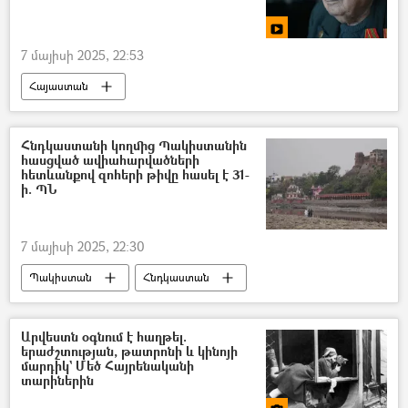
7 մայիսի 2025, 22:53
Հայաստան
Հայրենական մեծ պատերազմի վետերան
նկարիչ
Հրանտ Կարապետյան
Հնդկաստանի կողմից Պակիստանին
հասցված ավիահարվածների
տեսանյութ
Տեսանյութեր
հետևանքով զոհերի թիվը հասել է 31-
ի. ՊՆ
7 մայիսի 2025, 22:30
Պակիստան
Հնդկաստան
հրետակոծություն
Զոհ
Արվեստն օգնում է հաղթել.
երաժշտության, թատրոնի և կինոյի
մարդիկ` Մեծ Հայրենականի
տարիներին