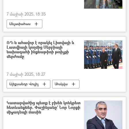
7 մայիսի 2025, 18:35
Անչափահաս
Ներքին գործերի նախարարություն (ՆԳՆ)
դպրոցական
Օրենք
ՌԴ-ն ահավոր է որակել Լիտվայի և
Լատվիայի կողմից Սերբիայի
դանակահարություն
նախագահի ինքնաթիռի թռիչքի
մերժումը
7 մայիսի 2025, 18:27
Ալեքսանդր Վուչիչ
Մոսկվա
Եվրամիություն
թռիչք
Ռուսաստան
Կատարվածից պետք է բխեն կոնկրետ
հետևանքներ. Փաշինյանը` Նոր Նորքի
միջադեպի մասին