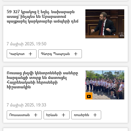
Յուրի Ուշակով
59 327 կրակոց է եղել. նախարարն
ասաց` ինչպես են Արարատում
պայքարել կարկտաբեր ամպերի դեմ
7 մայիսի 2025, 19:50
Կարկուտ
Գևորգ Պապոյան
ԱԺ (Ազգային ժողով)
Արարատի մարզ
Նախարար
Ռուսաց լեզվի կենտրոնների սաները
հարգանքի տուրք են մատուցել
Հայրենականի հերոսների
հիշատակին
7 մայիսի 2025, 19:33
Ռուսաստան
Երևան
ռուսերեն
Հայրենական մեծ պատերազմ