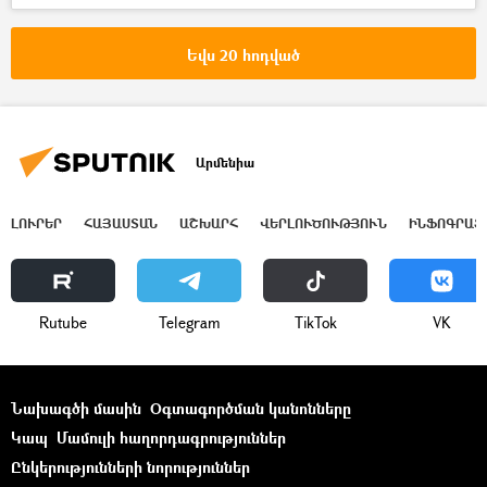
Եվս 20 հոդված
Արմենիա
ԼՈՒՐԵՐ
ՀԱՅԱՍՏԱՆ
ԱՇԽԱՐՀ
ՎԵՐԼՈՒԾՈՒԹՅՈՒՆ
ԻՆՖՈԳՐԱՖ
Rutube
Telegram
ТikТоk
VK
Նախագծի մասին
Օգտագործման կանոնները
Կապ
Մամուլի հաղորդագրություններ
Ընկերությունների նորություններ