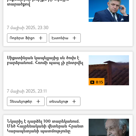
տարածքով
7 մայիսի 2025, 23:30
Ռոբերտ Ֆիցո
Էստոնիա
Ռուսաստան
Հայրենական մեծ պատերազմ
Մոսկվա
Սլովակիա
Սիքստինյան կապելլայից սև ծուխ է
բարձրանում. Հռոմի պապ չի ընտրվել
0:15
7 մայիսի 2025, 23:11
Տեսանյութեր
տեսանյութ
Հռոմի պապ
Ընտրություններ
Նկարիչ է դարձել 100 տարեկանում.
Մեծ Հայրենականի վետերան Հրանտ
Կարապետյանի պատմությունը