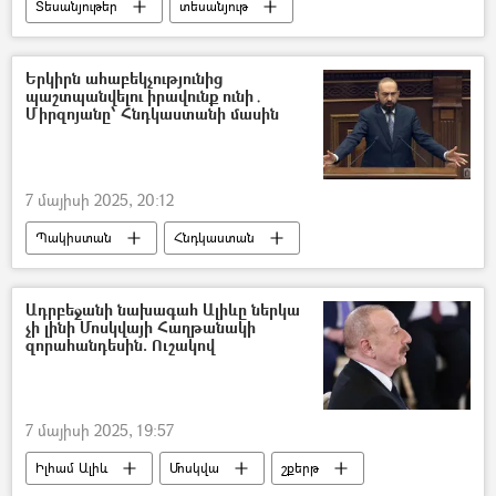
Տեսանյութեր
տեսանյութ
Սի Ծինփին (Չինաստանի նախագահ)
Ռուսաստան
Մոսկվա
Երկիրն ահաբեկչությունից
պաշտպանվելու իրավունք ունի․
Հայրենական մեծ պատերազմ
Միրզոյանը՝ Հնդկաստանի մասին
7 մայիսի 2025, 20:12
Պակիստան
Հնդկաստան
Արարատ Միրզոյան
Ահաբեկչություն
Ադրբեջանի նախագահ Ալիևը ներկա
չի լինի Մոսկվայի Հաղթանակի
զորահանդեսին. Ուշակով
7 մայիսի 2025, 19:57
Իլհամ Ալիև
Մոսկվա
շքերթ