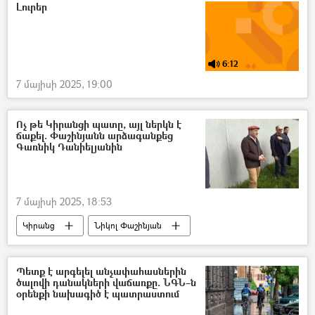
«Մայր Հայաստան» հուշարձան
Լուրեր
Տեսանյութեր
տեսանյութ
6:12
7 մայիսի 2025, 19:00
Ոչ թե Կիրանցի պատը, այլ ներկն է
ճաքել. Փաշինյանն արձագանքեց
Գառնիկ Դանիելյանին
7 մայիսի 2025, 18:53
Կիրանց
Նիկոլ Փաշինյան
սահմանազատում
Փշալար
Ադրբեջան
հայ-ադրբեջանական
Պետք է արգելել անչափահասներին
ծալովի դանակների վաճառքը. ՆԳՆ–ն
օրենքի նախագիծ է պատրաստում