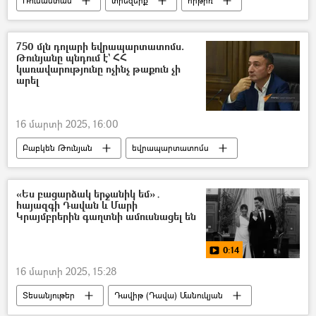
Ռուսաստան
տիեզերք
հրթիռ
750 մլն դոլարի եվրապարտատոմս.
Թունյանը պնդում է` ՀՀ
կառավարությունը ոչինչ թաքուն չի
արել
16 մարտի 2025, 16:00
Բաբկեն Թունյան
եվրապարտատոմս
Հայաստան
Արթուր Դանիելյան
«Ես բացարձակ երջանիկ եմ»․
հայազգի Դավան և Մարի
Կրայմբրերին գաղտնի ամուսնացել են
0:14
16 մարտի 2025, 15:28
Տեսանյութեր
Դավիթ (Դավա) Մանուկյան