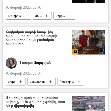
16 մարտի 2025, 20:16
Թուրքիա
ԱՄՆ
Սիրիա
Ռեջեփ Թայիփ Էրդողան
Դոնալդ Թրամփ
Հայկական սուրճի համը. ինչ
ճանապարհ են անցնում սուրճի
հատիկները մինչև բաժակում
հայտնվելը
Լաուրա Սարգսյան
16 մարտի 2025, 20:04
սուրճ
Հայաստան
Բրազիլիա
գին
գնաճ
Ահաբեկչություն Պակիստանում.
ավելի քան 10 զինվոր է զոհվել, մոտ
30-ը վիրավորվել