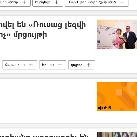
 կորածներ
Եկեղեցի
Մայր Աթոռ Սուրբ Էջմիածին
վել են «Ռուսաց լեզվի
իչ» մրցույթի
Հայաստան
Երևան
դպրոց
6:15
եշքիանը ստորագրել են