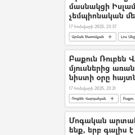
մասնակցի Իսլա
չեմպիոնական մ
17 հունվարի 2025, 23:37
Արման Ծառուկյան
Լոս Անջ
Բաքուն Ռուբեն 
մյուսներից առա
նիստի օրը հայտն
17 հունվարի 2025, 23:21
Ռուբեն Վարդանյան
Բաքու
գերի
Ադրբեջան
հ
Մոգական արտահա
ենք, երբ գալիս 