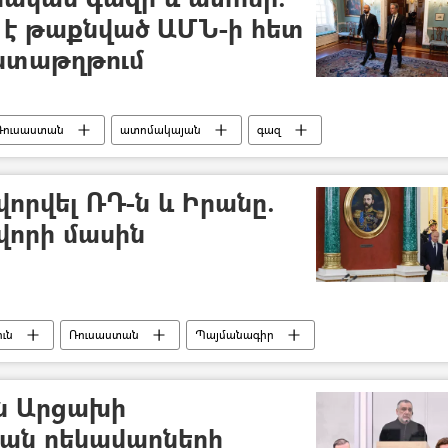
 է թաքնված ԱՄՆ-ի հետ
ստաթղթում
Ռուսաստան
ատոմակայան
գազ
որվել ՌԴ-ն և Իրանը.
վորի մասին
ւն
Ռուսաստան
Պայմանագիր
ն Արցախի
ան ղեկավարների