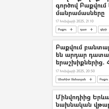
գործով Բաքվում
մանրամասները
17 հունվարի 2025, 21:10
Բաքու
դատ
գերի
Տեսանյութեր
տեսանյութ
Արայիկ Հարությունյան
Բակ
Բաքվում բանտար
են արդար դատա
երաշխիքներից.
17 հունվարի 2025, 20:50
Անահիտ Մանասյան
Բաքու
Դատարան
դատ
Ռ
Մինվոդիից Երևա
նախնական վթարա