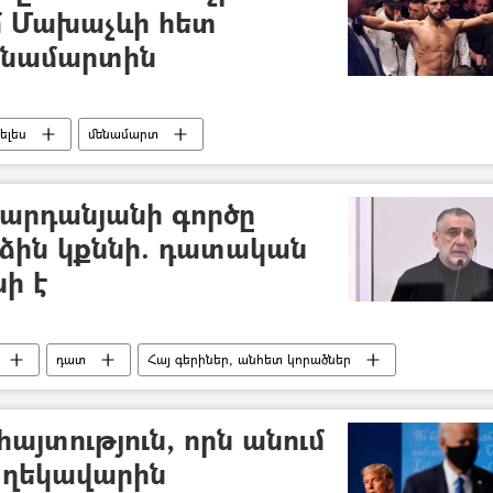
մ Մախաչևի հետ
ենամարտին
ելես
մենամարտ
Վարդանյանի գործը
նձին կքննի. դատական
ի է
դատ
Հայ գերիներ, անհետ կորածներ
այ-ադրբեջանական
յտություն, որն անում
է ղեկավարին