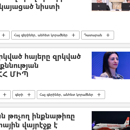
 կայացած նիստի
Հայ գերիներ, անհետ կորածներ
Դատարան
Արցախ
Ռուբեն Վարդանյան
ո Սահակյան
կված հայերը զրկված
քննության
 ՀՀ ՄԻՊ
գերի
Հայ գերիներ, անհետ կորածներ
ուբեն Վարդանյան
Արայիկ Հարությունյան
ն թռչող ինքնաթիռը
յին վայրէջք է