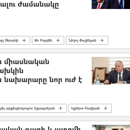
ալու ժամանակը
ալդ Թրամփ
Ջո Բայդեն
Նիկոլ Փաշինյան
ն միասնական
նախկին
 նախարարը նոր ուժ է
յել արքեպիսկոպոս Աջապահյան
Ալբերտ Բազեյան
ւրդ
սական գազի և ատոմի.