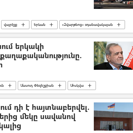
վայրէջք
Երևան
«Զվարթնոց» օդանավակայան
նում երկակի
քաղաքականությունը.
հ
ւն
Մասուդ Փեզեշքիան
Մոսկվա
տան
ւմ դի է հայտնաբերվել.
րից մեկը սավանով
կալից