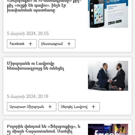
«Ֆեյսբուքն» ու «Ինստագրամը» քիչ–
քիչ «ուշքի են գալիս». ինչն էր
խափանման պատճառը
5 մարտի 2024, 20:55
Facebook
ինստագրամ
սոցցանցեր
Միրզոյանն ու Լավրովը
հեռախոսազրույց են ունեցել
5 մարտի 2024, 20:19
Արարատ Միրզոյան
Սերգեյ Լավրով
հեռախոսազրույց
Հայաստան
Ռուսաստան
Բոլորին վռնդում են «Ֆեյսբուքից», և
ոչ միայն Հայաստանում. Սամվել