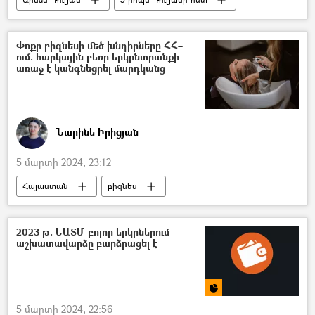
Շվեյցարիա
թոշակառու
Փոքր բիզնեսի մեծ խնդիրները ՀՀ–
ում. հարկային բեռը երկընտրանքի
առաջ է կանգնեցրել մարդկանց
Նարինե Իրիցյան
5 մարտի 2024, 23:12
Հայաստան
բիզնես
Փոքր և միջին ձեռնարկություն (ՓՄՁ)
գեղեցկության սրահ
կրպակ
2023 թ. ԵԱՏՄ բոլոր երկրներում
աշխատավարձը բարձրացել է
հարկեր
առևտուր
5 մարտի 2024, 22:56