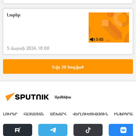
Երևանի պետական համալսարան (ԵՊՀ)
դատ
Դատարան
Լուրեր
5:02
5 մարտի 2024, 18:00
Եվս 20 հոդված
Արմենիա
ԼՈՒՐԵՐ
ՀԱՅԱՍՏԱՆ
ԱՇԽԱՐՀ
ՎԵՐԼՈՒԾՈՒԹՅՈՒՆ
ԻՆՖՈԳՐԱՖ