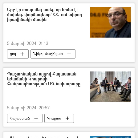
Ե՞րբ էր ռուսը մեզ առել, որ հիմա էլ
ծախեց. փորձագետը` ՀՀ–ում տիրող
իրավիճակի մասին
5 մարտի 2024, 21:13
ցուլ
Նիկոլ Փաշինյան
Վահե Հովհաննիսյան
Հայաստան
Հայաստան-Ռուսաստան համագործակցություն
Պաշտոնական այցով Հայաստան
կժամանի Կիպրոսի
Ռուսաստան
հայ-ադրբեջանական
Հանրապետության ԱԳ նախարարը
Ադրբեջան
Թուրքիա
5 մարտի 2024, 20:57
Հայաստան
Կիպրոս
Արտաքին գործերի նախարարություն (ԱԳՆ)
Արարատ Միրզոյան