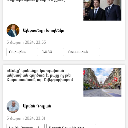
Ալեքսանդր Խրոլենկո
5 մարտի 2024, 23:55
Ուկրաինա
ՆԱՏՕ
Ռուսաստան
Արևմուտք
ԱՄՆ
Եվրամիություն
Պատերազմ
«Ասեք՝ կանենք» կարգախոսն
անխափան գործում է. բայց ոչ թե
Հայաստանում, այլ Շվեյցարիայում
Արմեն Դուլյան
5 մարտի 2024, 23:31
Արմեն Դուլյան
5 րոպե Դուլյանի հետ