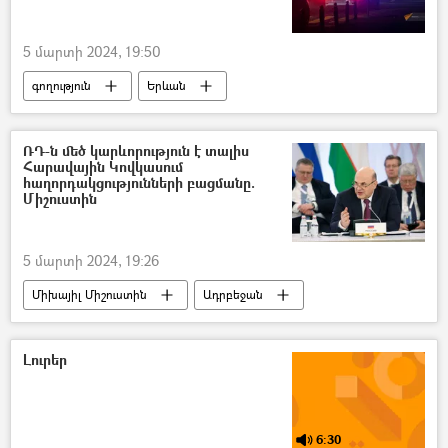
5 մարտի 2024, 19:50
գողություն
Երևան
վճարային տերմինալ
տերմինալ
սուպերմարկետ
ՌԴ-ն մեծ կարևորություն է տալիս
Հարավային Կովկասում
հաղորդակցությունների բացմանը.
Միշուստին
5 մարտի 2024, 19:26
Միխայիլ Միշուստին
Ադրբեջան
Ռուսաստան
ապաշրջափակում
Լուրեր
6:30