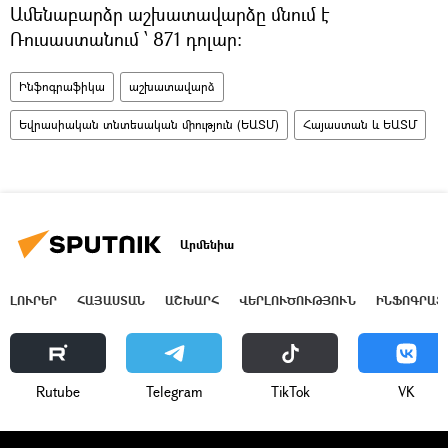
Ամենաբարձր աշխատավարձը մնում է
Ռուսաստանում ՝ 871 դոլար։
Ինֆոգրաֆիկա
աշխատավարձ
Եվրասիական տնտեսական միություն (ԵԱՏՄ)
Հայաստան և ԵԱՏՄ
Արմենիա
ԼՈՒՐԵՐ
ՀԱՅԱՍՏԱՆ
ԱՇԽԱՐՀ
ՎԵՐԼՈՒԾՈՒԹՅՈՒՆ
ԻՆՖՈԳՐԱՖ
Rutube
Telegram
ТikТоk
VK