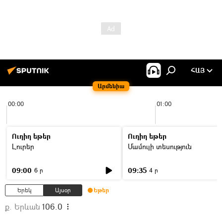
ՀԱՅ
Արմենիա
00:00
01:00
Ուղիղ եթեր
Ուղիղ եթեր
Լուրեր
Մամուլի տեսություն
09:00
09:35
6 ր
4 ր
Երեկ
Այսօր
Եթեր
ք. Երևան
106.0