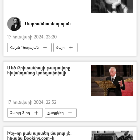
Մարիաննա Փայտյան
17 հունվարի 2024, 23:20
Հելեն Դադայան
մայր
հարցազրույց
Արցախ
ավտովթար
վթար
Մեծ Բրիտանիայի թագավորը
հիվանդանոց կտեղափոխվի
Վթար, պատահար, սպանություն, գողություն
Արևմտյան Հայաստան
17 հունվարի 2024, 22:52
Չարլզ 3-րդ
քաղցկեղ
հիվանդանոց
Մեծ Բրիտանիա
Ինչ–որ բան այստեղ մաքուր չէ.
ինչպես Booking.com–ի