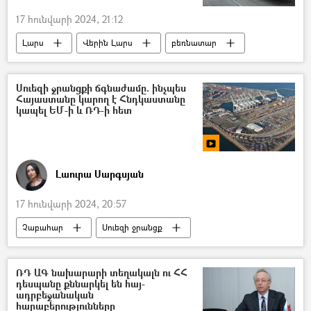
17 հունվարի 2024, 21:12
Լարս
Վերին Լարս
բեռնատար
Ճանապարհ
Սուեզի ջրանցքի ճգնաժամը. ինչպես
Հայաստանը կարող է Հնդկաստանը
կապել ԵՄ-ի և ՌԴ-ի հետ
Լաուրա Սարգսյան
17 հունվարի 2024, 20:57
Չաբահար
Սուեզի ջրանցք
Հայաստան
Հնդկաստան
Իրանի Իսլամական Հանրապետություն
ՌԴ ԱԳ նախարարի տեղակալն ու ՀՀ
դեսպանը քննարկել են հայ-
Հայաստան–Իրան գործակցություն
ադրբեջանական
հարաբերությունները
Տրանսպորտ
տրանսպորտային միջանցք