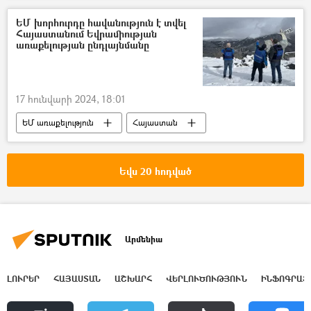
Ադրբեջան
Իլհամ Ալիև
ԵՄ խորհուրդը հավանություն է տվել
Հայաստանում Եվրամիության
առաքելության ընդլայնմանը
17 հունվարի 2024, 18:01
ԵՄ առաքելություն
Հայաստան
Եվս 20 հոդված
Արմենիա
ԼՈՒՐԵՐ
ՀԱՅԱՍՏԱՆ
ԱՇԽԱՐՀ
ՎԵՐԼՈՒԾՈՒԹՅՈՒՆ
ԻՆՖՈԳՐԱՖ