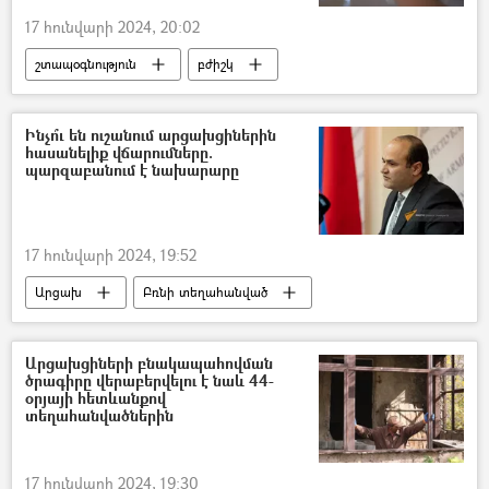
17 հունվարի 2024, 20:02
շտապօգնություն
բժիշկ
Անահիտ Ավանեսյան
պիլոտային ծրագիր
Ինչո՞ւ են ուշանում արցախցիներին
հասանելիք վճարումները.
պարզաբանում է նախարարը
17 հունվարի 2024, 19:52
Արցախ
Բռնի տեղահանված
Հայաստան
Նարեկ Մկրտչյան
օգնություն
Սոցիալական օգնություն
Արցախցիների բնակապահովման
ծրագիրը վերաբերվելու է նաև 44-
հայ-ադրբեջանական
Ադրբեջան
օրյայի հետևանքով
տեղահանվածներին
17 հունվարի 2024, 19:30