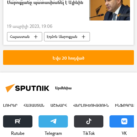
Մարուքյանը պատասխանել է Ալիևին
19 ապրիլի 2023, 19:06
Հայաստան
Էդմոն Մարուքյան
Ադրբեջան
Իլհամ Ալիև
Եվս 20 հոդված
Արմենիա
ԼՈՒՐԵՐ
ՀԱՅԱՍՏԱՆ
ԱՇԽԱՐՀ
ՎԵՐԼՈՒԾՈՒԹՅՈՒՆ
ԻՆՖՈԳՐԱՖ
Rutube
Telegram
ТikТоk
VK