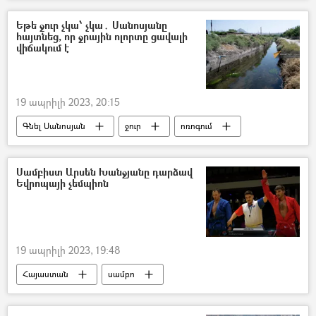
Աննա Հակոբյան
ՀՀ պաշտպանության նախարարություն (ՊՆ)
Եթե ջուր չկա՝ չկա․ Սանոսյանը
հայտնեց, որ ջրային ոլորտը ցավալի
վիճակում է
19 ապրիլի 2023, 20:15
Գնել Սանոսյան
ջուր
ոռոգում
Սևան
Սամբիստ Արսեն Խանջյանը դարձավ
Եվրոպայի չեմպիոն
19 ապրիլի 2023, 19:48
Հայաստան
սամբո