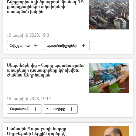
Շվեյցարիան չի ծրագրում միանալ ՌԴ
քաղաքացիների ակտիվների
սառեցման խմբին
19 ապրիլի 2023, 19:31
Շվեյցարիա
պատժամիջոցներ
Ռուսաստան
Սեպտեմբերից «Հայոց պատմություն»
առարկայի դասագրքերը կփոխվեն.
Ժաննա Անդրեասյան
19 ապրիլի 2023, 19:14
Հայաստան
դասագիրք
Ժաննա Անդրեասյան
դպրոց
Լեռնային Ղարաբաղի հարցը
Ադրբեջանի ներքին գործը չէ․