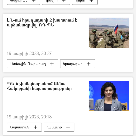
Կացարան
Զինվոր
հրդեհ
ծնող
Բողոքի ակցիա
Նորիկ Նորիկյան
ԼՂ–ում հրադադարի 2 խախտում է
արձանագրվել. ՌԴ ՊՆ
19 ապրիլի 2023, 20:27
Լեռնային Ղարաբաղ
հրադադար
Խաղաղապահներն Արցախում
խաղաղապահ
ՊՆ-ն չի մեկնաբանում Աննա
Հակոբյանի հայտարարությունը
19 ապրիլի 2023, 20:18
Հայաստան
դասալիք