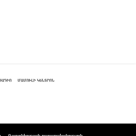
ՌԱԴԻՈ
ՄԱՄՈՒԼԻ ԿԵՆՏՐՈՆ
ր
Գաղտնիության քաղաքականություն