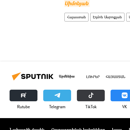
Սիմոնյան
Հայաստան
Էդմոն Մարուքյան
Արմենիա
ԼՈՒՐԵՐ
ՀԱՅԱՍՏԱՆ
Rutube
Telegram
ТikТоk
VK
Նախագծի մասին
Օգտագործման կանոնները
Կապ