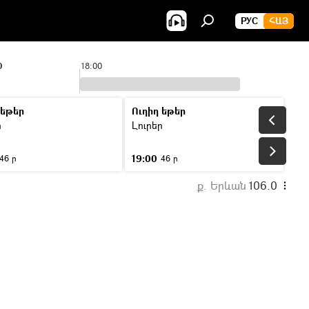
РУС
ՀԱՅ
0
18:00
19:00
 եթեր
Ուղիղ եթեր
ր
Լուրեր
19:00
46 ր
46 ր
ք. Երևան
106.0