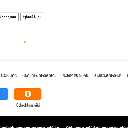
Ադրբեջան
Իլհամ Ալիև
ԱՇԽԱՐՀ
ՎԵՐԼՈՒԾՈՒԹՅՈՒՆ
ԻՆՖՈԳՐԱՖԻԿԱ
ՏԵՍԱՆՅՈՒԹԵՐ
Odnoklassniki
Մամուլի հաղորդագրություններ
Ընկերությունների նորություննե