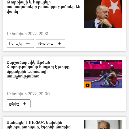
համբուրգեր
կոտլետ
Թուրքիայի և Իսրայելի
նախագահները բանակցություններ են
վարել
19 հունիսի 2022, 20:31
Իսրայել
Թուրքիա
Ռեջեփ Թայիփ Էրդողան
Նախագահ
բանակցություններ
Ըմբշամարտիկ Արման
Հարությունյանը հաղթել է թուրք
մրցակցին Եվրոպայի
առաջնությունում
19 հունիսի 2022, 20:00
ըմբիշ
Եվրոպայի ըմբշամարտի առաջնության
հայ
Թուրք
մարզիկ
Մահացել է ՌԽՖՍՀ նախկին
պետքարտուղար, Ելցինի մտերիմ