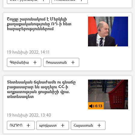
Բանակ
Եվրոպա
Պատերազմ
Շոլցը շարունակում է Մերկելի
քաղաքականությունը ՌԴ-ի հետ
հարաբերություններում
19 հունիսի 2022, 14:11
Գերմանիա
Ռուսաստան
Օլաֆ Շոլց
Անգելա Մերկել
Տնտեսական ճգնաժամն ու գնաճը
բացասաբար են ազդելու ՀՀ-ի
աղքատության ցուցանիշի վրա.
տնտեսագետ
6:13
19 հունիսի 2022, 13:40
ՌԱԴԻՈ
պոդկաստ
Հայաստան
աղքատություն
Տնտեսություն