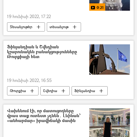
0:21
19 հունիսի 2022, 17:22
Տեսանյութեր
տեսանյութ
Ուկրաինա
Ռուսաստան
Պատերազմ
Ֆինլանդիան և Շվեդիան
կշարունակեն բանակցությունները
Թուրքիայի հետ
19 հունիսի 2022, 16:55
Թուրքիա
Շվեդիա
Ֆինլանդիա
ՆԱՏՕ
Վախենում էի, որ մատուցողները
վրաս տաք ուտեստ չդնեն․ Լևինան՝
«անհարմար» իրավիճակի մասին