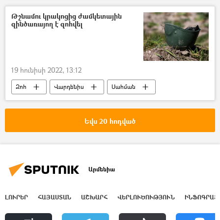
Թշնամու կրակոցից ժամկետային
զինծառայող է զոհվել
19 հունիսի 2022, 13:12
Զոհ
Վարդենիս
Սահման
Սահմանային խախտումներ. իրադրությունը Սյունիքում և Գեղարքունիքում
Հայաստան
Ադրբեջան
Եվս 20 հոդված
հայ-ադրբեջանական
Արմենիա
ԼՈՒՐԵՐ
ՀԱՅԱՍՏԱՆ
ԱՇԽԱՐՀ
ՎԵՐԼՈՒԾՈՒԹՅՈՒՆ
ԻՆՖՈԳՐԱՖ