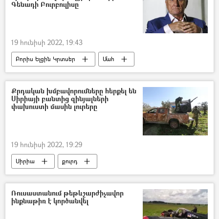
հաղթանակ
Գենադի Բուրբուլիսը
19 հունիսի 2022, 19:43
Բորիս Ելցին Կրտսեր
Մահ
պաշտոնյա
Բաքու
Քրդական խմբավորումները հերքել են
Սիրիայի բանտից զինյալների
փախուստի մասին լուրերը
19 հունիսի 2022, 19:29
Սիրիա
քուրդ
«Իսլամական պետություն»
Աշխարհ
Ռուսաստանում թեթևշարժիչավոր
ինքնաթիռ է կործանվել