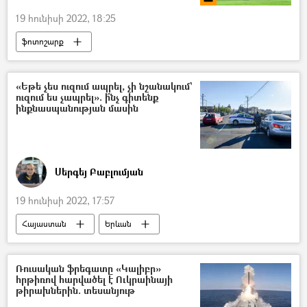
19 հունիսի 2022, 18:25
ֆոտոշարք
Հավաքական անվտանգության պայմանագիր կազմակերպություն (ՀԱՊԿ)
Ստանիսլավ Զաս
Արմեն Գրիգորյան
«Եթե չես ուզում ապրել, չի նշանակում`
ուզում ես չապրել». ի՞նչ գիտենք
«Միսս ԱՊՀ–2022» գեղեցկության մրցույթ
ինքնասպանության մասին
Դիմադրություն շարժում
Ֆրանսիա
վրան
Սերգեյ Բաբլումյան
19 հունիսի 2022, 17:57
Հայաստան
Երևան
ինքնասպանություն
զանգ
հեռախոս
հոգեբան
ԱՄՆ
Ռուսական ֆրեգատը «Կալիբր»
հրթիռով հարվածել է Ուկրաինայի
Փարիզ
կամուրջ
թիրախներին. տեսանյութ