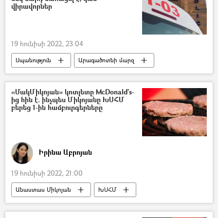
վիրավորներ
19 հունիսի 2022, 23:04
Սպանություն
Արագածոտնի մարզ
Ապարան
կրակոց
Զոհ
Վիրավոր
«ՄակՄիկոյան» կոտլետը McDonald's-
ից հին է. ինչպես Միկոյանը ԽՍՀՄ
բերեց 1-ին համբուրգերները
Իրինա Աբրոյան
19 հունիսի 2022, 21:00
Անաստաս Միկոյան
ԽՍՀՄ
Իոսիֆ Ստալին
McDonald's