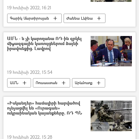
19 հունիսի 2022, 16:21
Գարիկ Մարտիրոսյան
Ժաննա Լևինա
ծնունդ
Instagram
ԱՄՆ - ն չի կարողանա ՌԴ-ին զրկել
միջազգային կառույցներում ձայնի
իրավունքից. Լավրով
19 հունիսի 2022, 15:54
ԱՄՆ
Ռուսաստան
Արևմուտք
Սերգեյ Լավրով
«Իսկանդեր» համալիրի հարվածով
ոչնչացվել են «Ուրագան»
ուկրաինական կայանքները. ՌԴ ՊՆ
19 հունիսի 2022, 15:28