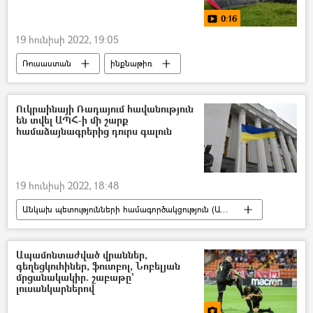
0:16
19 հունիսի 2022, 19:05
Ռուսաստան
ինքնաթիռ
ավիավթար
Տուժածներ
Տեսանյութեր
տեսանյութ
Ուկրաինայի Ռադայում հավանություն
են տվել ԱՊՀ-ի մի շարք
համաձայնագրերից դուրս գալուն
19 հունիսի 2022, 18:48
Անկախ պետությունների համագործակցություն (ԱՊՀ)
Ուկրաինա
Օրենք
Ապամոնտաժված վրաններ,
գեղեցկուհիներ, ֆուտբոլ, Նոբելյան
մրցանակակիր. շաբաթը`
լուսանկարներով