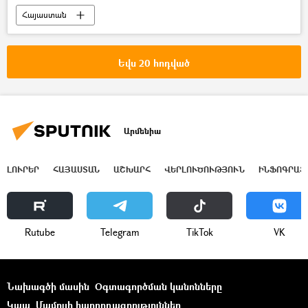
Հայաստան
Արտաքին գործերի նախարարություն (ԱԳՆ)
Հադրութ
Եկեղեցի
Ադրբեջան
Եվս 20 հոդված
Արմենիա
ԼՈՒՐԵՐ
ՀԱՅԱՍՏԱՆ
ԱՇԽԱՐՀ
ՎԵՐԼՈՒԾՈՒԹՅՈՒՆ
ԻՆՖՈԳՐԱՖ
Rutube
Telegram
ТikТоk
VK
Նախագծի մասին
Օգտագործման կանոնները
Կապ
Մամուլի հաղորդագրություններ