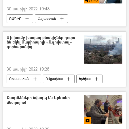
1:45
30 ապրիլի 2022, 19:48
ՌԱԴԻՈ
Հայաստան
Արման Թաթոյան
Ադրբեջան
Արմեն Գրիգորյան
պոդկաստ
Մի խումբ խաղաղ բնակիչներ դուրս
են եկել Մարիուպոլի «Ազովստալ»
գործարանից
30 ապրիլի 2022, 19:28
Ռուսաստան
Ուկրաինա
երեխա
գործարան
էվակուացիա
Մարիուպոլ
Ջազմենները նվագել են Երևանի
մետրոյում