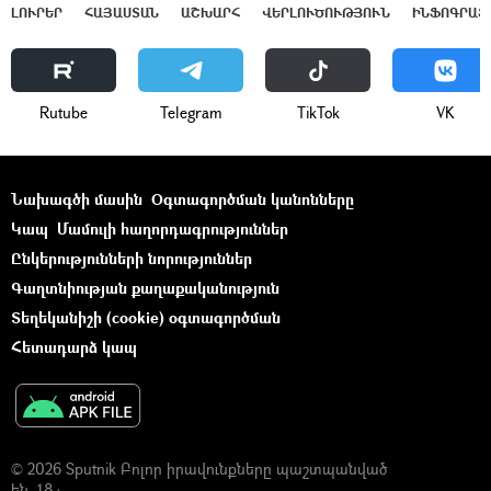
ԼՈՒՐԵՐ
ՀԱՅԱՍՏԱՆ
ԱՇԽԱՐՀ
ՎԵՐԼՈՒԾՈՒԹՅՈՒՆ
ԻՆՖՈԳՐԱՖ
Rutube
Telegram
ТikТоk
VK
Նախագծի մասին
Օգտագործման կանոնները
Կապ
Մամուլի հաղորդագրություններ
Ընկերությունների նորություններ
Գաղտնիության քաղաքականություն
Տեղեկանիշի (cookie) օգտագործման
Հետադարձ կապ
© 2026 Sputnik Բոլոր իրավունքները պաշտպանված
են. 18+