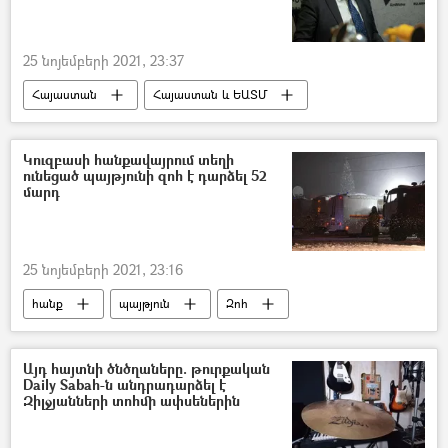
25 նոյեմբերի 2021, 23:37
Հայաստան
Հայաստան և ԵԱՏՄ
Եվրասիական տնտեսական միություն (ԵԱՏՄ)
առևտուր
արտադրություն
Կուզբասի հանքավայրում տեղի
ունեցած պայթյունի զոհ է դարձել 52
Սերգեյ Գլազև
մարդ
25 նոյեմբերի 2021, 23:16
հանք
պայթյուն
Զոհ
Կուզբաս
Այդ հայտնի ծնծղաները. թուրքական
Daily Sabah-ն անդրադարձել է
Զիլջյանների տոհմի ափսեներին