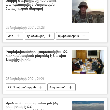
Սուրիկ Սաֆարյանը հետմահու
պարգևատրվել է Մարտական
ծառայության մեդալով
25 նոյեմբերի 2021, 21:23
Զոհ
զինծառայող
պարգևատրում
Բարեփոխումները կշարունակվեն. ՀՀ
ոստիկանապետն ընդունել է Նաթիա
Նացվլիշվիլիին
25 նոյեմբերի 2021, 21:21
ՀՀ Ոստիկանություն
Հայաստան
Միավորված ազգերի կազմակերպություն (ՄԱԿ)
Վահե Ղազարյան
Ձյուն ու մառախուղ. ահա թե ինչ
իրավիճակ է ՀՀ
պարեկային ծառայություն