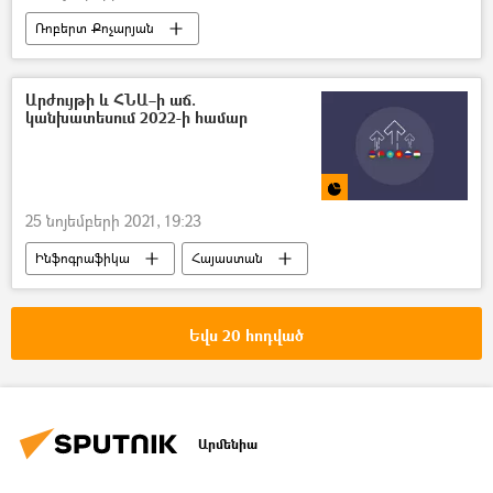
Ռոբերտ Քոչարյան
«Մարտի 1–ի» գործով դատավարություն
դատ
Արժույթի և ՀՆԱ–ի աճ.
կանխատեսում 2022-ի համար
25 նոյեմբերի 2021, 19:23
Ինֆոգրաֆիկա
Հայաստան
Եվրասիական զարգացման բանկ (ԵԱԶԲ)
ՀՆԱ (համախառը ներքին արդյունք)
Եվս 20 հոդված
Արմենիա