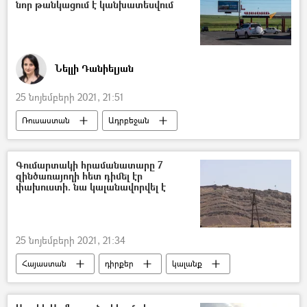
նոր թանկացում է կանխատեսվում
Նելլի Դանիելյան
25 նոյեմբերի 2021, 21:51
Ռուսաստան
Ադրբեջան
Իրանի Իսլամական Հանրապետություն
գազ
բենզին
Սյունիք
Գումարտակի հրամանատարը 7
զինծառայողի հետ դիմել էր
Ճանապարհ
նավթ
թանկացում
փախուստի. նա կալանավորվել է
գազալցակայան
գին
25 նոյեմբերի 2021, 21:34
Հայաստան
դիրքեր
կալանք
հրամանատար