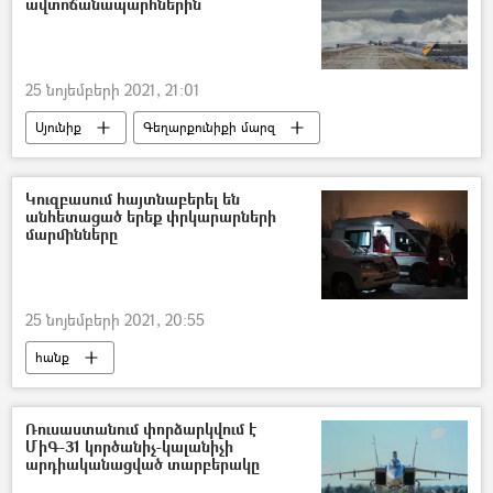
ավտոճանապարհներին
25 նոյեմբերի 2021, 21:01
Սյունիք
Գեղարքունիքի մարզ
ձյուն
Աշոցք
Քաջարան
ՀՀ արտակարգ իրավիճակների նախարարություն (ԱԻՆ)
Կուզբասում հայտնաբերել են
անհետացած երեք փրկարարների
մարմինները
25 նոյեմբերի 2021, 20:55
հանք
Վթար, պատահար, սպանություն, գողություն
Մահ
Դժբախտ պատահար
Ռուսաստանում փորձարկվում է
ՄիԳ-31 կործանիչ-կալանիչի
Փլուզում
փրկարար
Կուզբաս
արդիականացված տարբերակը