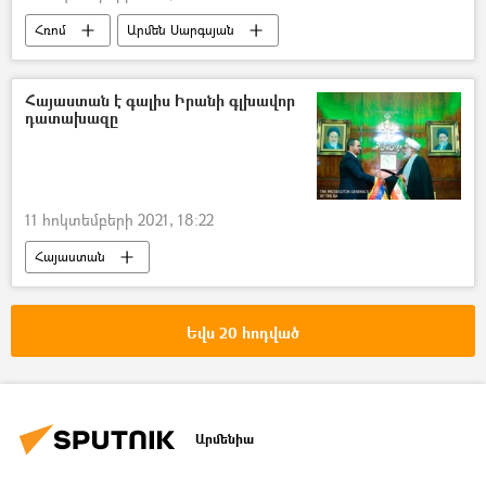
Հռոմ
Արմեն Սարգսյան
Հռոմի Սրբազան Քահանայապետ Ֆրանցիսկոս պապ
Իտալիա
Վատիկան
Հայաստան է գալիս Իրանի գլխավոր
դատախազը
11 հոկտեմբերի 2021, 18:22
Հայաստան
Հայաստան–Իրան գործակցություն
Իրանի Իսլամական Հանրապետություն
Եվս 20 հոդված
դատախազ
Արմենիա