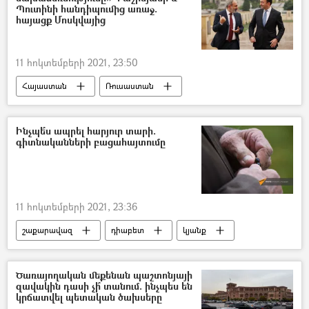
Պուտինի հանդիպումից առաջ.
հայացք Մոսկվայից
11 հոկտեմբերի 2021, 23:50
Հայաստան
Ռուսաստան
Թուրքիա
Նիկոլ Փաշինյան
Վրաստանի Հանրապետություն
Ադրբեջան
Ինչպե՞ս ապրել հարյուր տարի.
գիտնականների բացահայտումը
Իրանի Իսլամական Հանրապետություն
Հայաստան–Վրաստան համագործակցություն
Վարչապետ
Իրակլի Ղարիբաշվիլի
11 հոկտեմբերի 2021, 23:36
«3+3» ձևաչափ
շաքարավազ
դիաբետ
կյանք
ծերություն
ընկույզ
բրոկոլի
հիվանդություն
Ծառայողական մեքենան պաշտոնյայի
զավակին դասի չի՞ տանում. ինչպես են
կրճատվել պետական ծախսերը