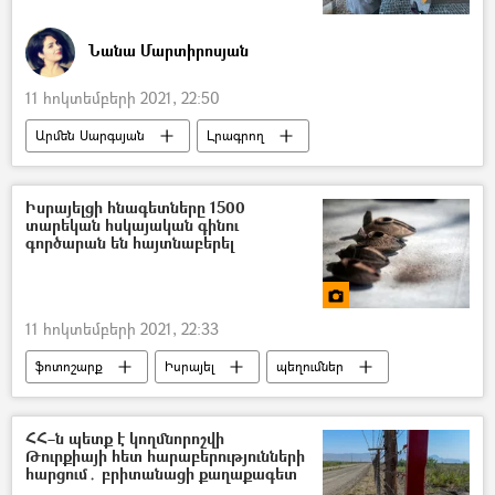
Նանա Մարտիրոսյան
11 հոկտեմբերի 2021, 22:50
Արմեն Սարգսյան
Լրագրող
Իտալիա
Նախագահ
Հռոմ
Կորոնավիրուսը աշխարհում
թեստ
Իսրայելցի հնագետները 1500
տարեկան հսկայական գինու
Կորոնավիրուսը Հայաստանում և Արցախում
գործարան են հայտնաբերել
ՊՇՌ թեստ
11 հոկտեմբերի 2021, 22:33
ֆոտոշարք
Իսրայել
պեղումներ
Գինի
Լուսանկարներ
ՀՀ–ն պետք է կողմնորոշվի
Թուրքիայի հետ հարաբերությունների
հարցում․ բրիտանացի քաղաքագետ