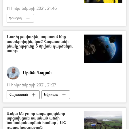
11 հոկտեմբերի 2021, 21:46
ֆուտբոլ
Հայաստանի ազգային հավաքական
Սարգիս Ադամյան
Խորեն Բայրամյան
Նստել թախտին, սպասում ենք
աստերոիդին, կամ Հայաստանի
Ռումինիա
բնակչությունը 5 միլիոն դարձնելու
առիթ
Արմեն Դուլյան
11 հոկտեմբերի 2021, 21:27
Հայաստան
Եվրոպա
5 րոպե Դուլյանի հետ
Երկիր մոլորակ
աստերոիդ
Առկա են բոլոր ապացույցները
արցախցուն սպանած անձի
նույնականացման համար․ ԱՀ
դատախազություն