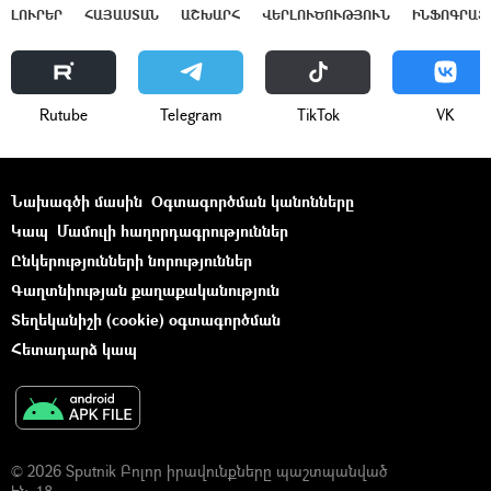
ԼՈՒՐԵՐ
ՀԱՅԱՍՏԱՆ
ԱՇԽԱՐՀ
ՎԵՐԼՈՒԾՈՒԹՅՈՒՆ
ԻՆՖՈԳՐԱՖ
Rutube
Telegram
ТikТоk
VK
Նախագծի մասին
Օգտագործման կանոնները
Կապ
Մամուլի հաղորդագրություններ
Ընկերությունների նորություններ
Գաղտնիության քաղաքականություն
Տեղեկանիշի (cookie) օգտագործման
Հետադարձ կապ
© 2026 Sputnik Բոլոր իրավունքները պաշտպանված