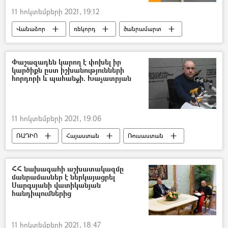
11 հոկտեմբերի 2021, 19:12
Վանաձոր
ռեկորդ
ծանրամարտ
Զորիկ Պողոսյան
Տեսանյութեր
Փաշազադեն կարող է փոխել իր
կարծիքն ըստ իշխանությունների
հորդորի և պահանջի. Խաչատրյան
11 հոկտեմբերի 2021, 19:06
ՌԱԴԻՈ
Հայաստան
Ռուսաստան
Ադրբեջան
Ամենայն Հայոց կաթողիկոս Գարեգին Բ
ՀՀ նախագահի աշխատակազմը
մանրամասներ է ներկայացրել
Ղարաբաղյան հակամարտություն
Սարգսյանի վատիկանյան
հանդիպումներից
առաջնորդ
կրոն
11 հոկտեմբերի 2021, 18:47