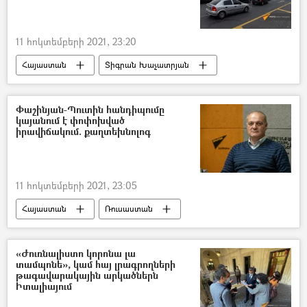
11 հոկտեմբերի 2021, 23:20
Հայաստան
Տիգրան Խաչատրյան
ավտոմեքենա
Փաշինյան-Պուտին հանդիպումը
կայանում է փոփոխված
իրավիճակում. քաղտեխնոլոգ
11 հոկտեմբերի 2021, 23:05
Հայաստան
Ռուսաստան
Նիկոլ Փաշինյան
Ադրբեջան
Վլադիմիր Պուտին
Վիգեն Հակոբյան
«Ժուռնալիստո կորոնա լա
տամպոնե», կամ հայ լրագրողների
ՌԱԴԻՈ
թագավարակային արկածներն
Իտալիայում