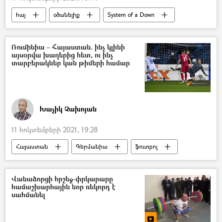
հայ
օծանելիք
System of a Down
Ծովակ Ոսկանյան
Ռումինիա – Հայաստան. ինչ կլինի
այսօրվա խաղերից հետ, ու ինչ
տարբերակներ կան թիմերի համար
Խաչիկ Չախոյան
11 հոկտեմբերի 2021, 19:28
Հայաստան
Գերմանիա
ֆուտբոլ
Հայաստանի ազգային հավաքական
Լիխտենշտեյն
Ռումինիա
Վանաձորցի հրշեջ-փրկարարը
համաշխարհային նոր ռեկորդ է
սահմանել