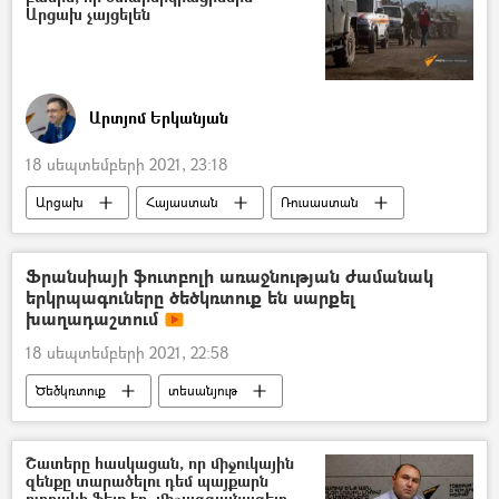
Արցախ չայցելեն
Արտյոմ Երկանյան
18 սեպտեմբերի 2021, 23:18
Արցախ
Հայաստան
Ռուսաստան
Ադրբեջան
Իլհամ Ալիև
Բաքու
Լեռնային Ղարաբաղ
Ստեփանակերտ
Ֆրանսիայի ֆուտբոլի առաջնության ժամանակ
երկրպագուները ծեծկռտուք են սարքել
Եռակողմ հայտարարություն
խաղադաշտում
Խաղաղապահներն Արցախում
18 սեպտեմբերի 2021, 22:58
Ծեծկռտուք
տեսանյութ
ֆուտբոլիստ
Շատերը հասկացան, որ միջուկային
զենքը տարածելու դեմ պայքարն
ուղղակի ֆեյք էր. միջազգայնագետ