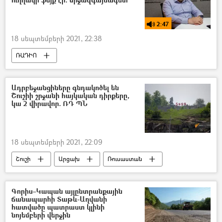
2:47
18 սեպտեմբերի 2021, 22:38
ՌԱԴԻՈ
Իրանի Իսլամական Հանրապետություն
ԱՄՆ
Ջո Բայդեն
Ադրբեջանցիները գնդակոծել են
Շուշիի շրջանի հայկական դիրքերը,
Միջուկային պայմանագիր
պոդկաստ
կա 2 վիրավոր. ՌԴ ՊՆ
18 սեպտեմբերի 2021, 22:09
Շուշի
Արցախ
Ռուսաստան
Ադրբեջան
Վիրավոր
կրակոց
Խաղաղապահներն Արցախում
Գորիս–Կապան այլընտրանքային
ճանապարհի Տաթև-Աղվանի
հատվածը պատրաստ կլինի
նոյեմբերի վերջին