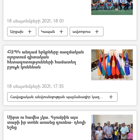
18 սեպտեմբերի 2021, 18:01
Արցախ
Կապան
ավտոբուս
ադրբեջանցի
Գորիս
ֆուտբոլիստ
ՀԱՊԿ անդամ երկրները ռազմական
ոլորտում գիտական
հետազոտությունների համատեղ
բյուջե կունենան
18 սեպտեմբերի 2021, 17:35
Հավաքական անվտանգության պայմանագիր կազմակերպություն (ՀԱՊԿ)
Հայաստան
Ռուսաստան
Բելառուս
բյուջե
Ղրղզստան
Սիրտ ու հավես չկա. Գյումրին այս
տարի իր տոնն առանց զուռնա- դհոլի
Հայաստան և ՀԱՊԿ
նշեց