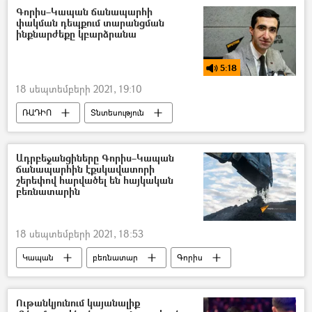
Գորիս–Կապան ճանապարհի
փակման դեպքում տարանցման
ինքնարժեքը կբարձրանա
5:18
18 սեպտեմբերի 2021, 19:10
ՌԱԴԻՈ
Տնտեսություն
Հայաստան–Իրան գործակցություն
Իրանի Իսլամական Հանրապետություն
Ադրբեջանցիները Գորիս–Կապան
ճանապարհին էքսկավատորի
Կապան
Ճանապարհ
թանկացում
շերեփով հարվածել են հայկական
բեռնատարին
Գորիս
Կառլեն Խաչատրյան
պոդկաստ
18 սեպտեմբերի 2021, 18:53
Կապան
բեռնատար
Գորիս
Հայաստան
ադրբեջանցի
բեռնափոխադրում
Ճանապարհ
Ութանկյունում կայանալիք