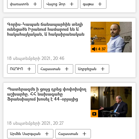
փառատոն
Վայոց Ձոր
գաթա
Գորիս–Կապան ճանապարհին տեղի
ունեցածն Իրանում համարում են և՛
հակահայկական, և՛ հակաիրանական
4:37
18 սեպտեմբերի 2021, 20:46
ՌԱԴԻՈ
Հայաստան
Ադրբեջան
Իրանի Իսլամական Հանրապետություն
Կապան
Ճանապարհ
Պատերազմն ի ցույց դրեց փոփոխվող
աշխարհը. ՀՀ նախագահը
մաքսատուրք
բեռնատար
Գորիս
Ֆրանսիայում խոսել է 44–օրյայից
Գարիկ Միսակյան
պոդկաստ
18 սեպտեմբերի 2021, 20:27
Արմեն Սարգսյան
Հայաստան