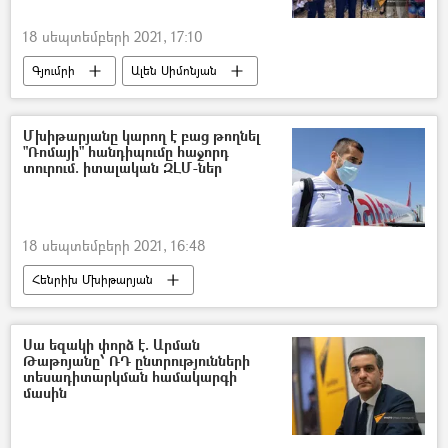
18 սեպտեմբերի 2021, 17:10
Գյումրի
Ալեն Սիմոնյան
Ցուցահանդես
տոն
միջոցառում
Մխիթարյանը կարող է բաց թողնել
"Ռոմայի" հանդիպումը հաջորդ
տուրում. իտալական ԶԼՄ-ներ
18 սեպտեմբերի 2021, 16:48
Հենրիխ Մխիթարյան
Հայաստանի ֆուտբոլի ֆեդերացիա
ֆուտբոլ
Իտալիա
Սա եզակի փորձ է. Արման
Թաթոյանը՝ ՌԴ ընտրությունների
Հայաստանի ազգային հավաքական
տեսադիտարկման համակարգի
մասին
«Ռոմա» ֆուտբոլային ակումբ
ֆուտբոլիստ
Ժոզե Մոուրինյո