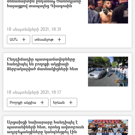
մենամարտին ընդառաջ Ծառուկյանը
հայացքով տապալեց Գիագոսին
18 սեպտեմբերի 2021, 18:31
ԱՄՆ
տեսանյութ
Արման Ծառուկյան
մենամարտ
հայացք
Ընդդիմադիր պատգամավորները
հանդիպել են բողոքի ակցիայի
ձերբակալված մասնակիցների հետ
18 սեպտեմբերի 2021, 18:17
Բողոքի ակցիա
Երևան
տոնակատարություն
Անկախության օր
Արցախցի նախարարը հանդիպել է
պատանիների հետ, որոնց ավտոբուսն
ադրբեջանցիները կանգնեցրել էին