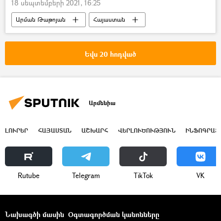
18 սեպտեմբերի 2021, 16:25
Արման Թաթոյան
Հայաստան
Ռուսաստան
ՀՀ ՄԻՊ
Ընտրություններ
Պետդումա
Եվս 20 հոդված
Արմենիա
ԼՈՒՐԵՐ
ՀԱՅԱՍՏԱՆ
ԱՇԽԱՐՀ
ՎԵՐԼՈՒԾՈՒԹՅՈՒՆ
ԻՆՖՈԳՐԱՖ
Rutube
Telegram
ТikТоk
VK
Նախագծի մասին
Օգտագործման կանոնները