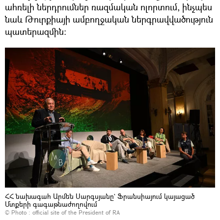
ահռելի ներդրումներ ռազմական ոլորտում, ինչպես
նաև Թուրքիայի ամբողջական ներգրավվածություն
պատերազմին։
ՀՀ նախագահ Արմեն Սարգսյանը` Ֆրանսիայում կայացած
Մտքերի գագաթնաժողովում
© Photo : official site of the President of RA