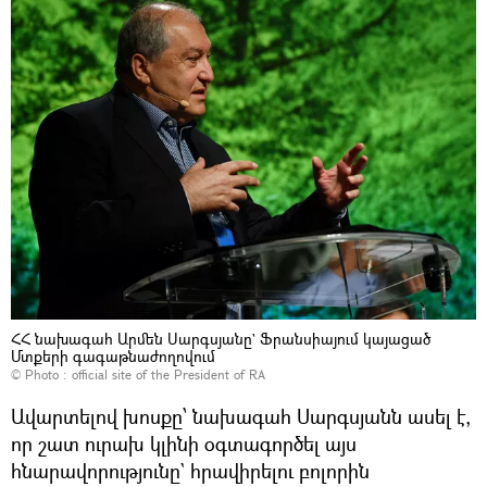
ՀՀ նախագահ Արմեն Սարգսյանը` Ֆրանսիայում կայացած
Մտքերի գագաթնաժողովում
© Photo : official site of the President of RA
Ավարտելով խոսքը՝ նախագահ Սարգսյանն ասել է,
որ շատ ուրախ կլինի օգտագործել այս
հնարավորությունը` հրավիրելու բոլորին