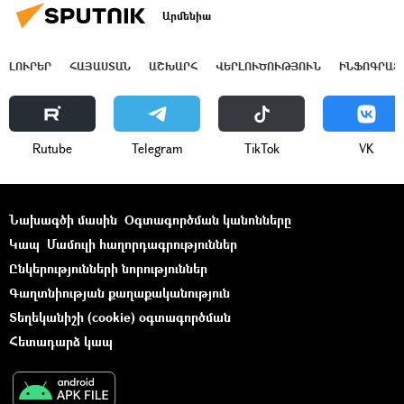
Արմենիա
ԼՈՒՐԵՐ
ՀԱՅԱՍՏԱՆ
ԱՇԽԱՐՀ
ՎԵՐԼՈՒԾՈՒԹՅՈՒՆ
ԻՆՖՈԳՐԱՖ
Rutube
Telegram
ТikТоk
VK
Նախագծի մասին
Օգտագործման կանոնները
Կապ
Մամուլի հաղորդագրություններ
Ընկերությունների նորություններ
Գաղտնիության քաղաքականություն
Տեղեկանիշի (cookie) օգտագործման
Հետադարձ կապ