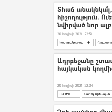
Տհաճ անակնկա՞լ,
հիշողություն. Ո
նվիրված նոր ալբ
20 հուլիսի 2021, 22:51
հասարակություն
Հայաստա
ընտանիք
երգ
ամո
Ամերիկահայ հեռուստաաստղ Քիմ 
Ադրբեջանը շտապո
հայկական կողմ
20 հուլիսի 2021, 22:34
ՌԱԴԻՈ
Նարեկ Մինասյան
Ձրի պանիրը միայ