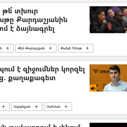
 թե՞ տխուր
ւեսթը Քարդաշյանին
ոմ է ձայնագրել
ն
Քիմ Քարդաշյան
Քանյե Ուեսթ
ւսնալուծություն
Քարդաշյան
ւմ է զիջումներ կորզել
ից. քաղաքագետ
Ադրբեջան
Սահման
ն թակարդում է լինում,