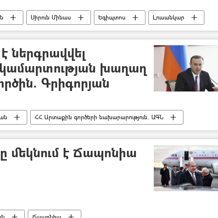
ն
Սիրուն Մինաս
Եգիպտոս
Լուսանկար
է ներգրավվել
կամարտության խաղաղ
րծին. Գրիգորյան
յան
ՀՀ Արտաքին գործերի նախարարություն. ԱԳՆ
ը մեկնում է Ճապոնիա
ան
Ճապոնիա