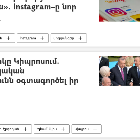
». Instagram–ը նոր
լ
ն
Instagram
սոցցանցեր
կը Կիպրոսում.
կական
ւնն օգտագործել իր
փ Էրդողան
Իլհամ Ալիև
Կիպրոս