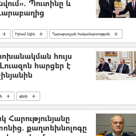
տնվում». Պուտինը և
 Ղարաբաղից
Իլհամ Ալիև
Ղարաբաղյան հակամարտություն
փոխանակման հույս
 Լուազոն հարցեր է
շինյանին
ան
գերի
ակ Հարությունյանը
տոնից. քաղտեխնոլոգը