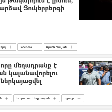
 դարձավ Ցուկերբերգի
բերգ
Facebook
Արմեն Դուլյան
բորը մեղադրանք է
ան կալանավորելու
է ներկայացվել
ն
Խաչատուր Սուքիասյան
եղբայր