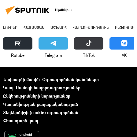
Արմենիա
ԼՈՒՐԵՐ
ՀԱՅԱՍՏԱՆ
ԱՇԽԱՐՀ
ՎԵՐԼՈՒԾՈՒԹՅՈՒՆ
ԻՆՖՈԳՐԱՖ
Rutube
Telegram
ТikТоk
VK
Նախագծի մասին
Օգտագործման կանոնները
Կապ
Մամուլի հաղորդագրություններ
Ընկերությունների նորություններ
Գաղտնիության քաղաքականություն
Տեղեկանիշի (cookie) օգտագործման
Հետադարձ կապ