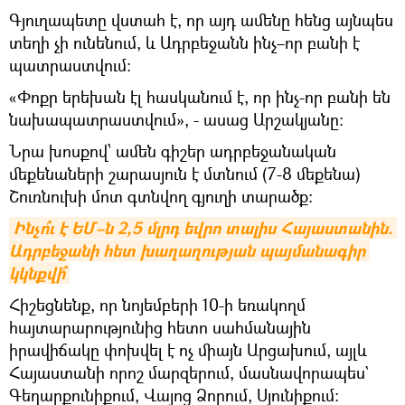
Գյուղապետը վստահ է, որ այդ ամենը հենց այնպես
տեղի չի ունենում, և Ադրբեջանն ինչ–որ բանի է
պատրաստվում։
«Փոքր երեխան էլ հասկանում է, որ ինչ-որ բանի են
նախապատրաստվում», - ասաց Արշակյանը:
Նրա խոսքով՝ ամեն գիշեր ադրբեջանական
մեքենաների շարասյուն է մտնում (7-8 մեքենա)
Շուռնուխի մոտ գտնվող գյուղի տարածք։
Ինչո՞ւ է ԵՄ–ն 2,5 մլրդ եվրո տալիս Հայաստանին. 
Ադրբեջանի հետ խաղաղության պայմանագիր 
կկնքվի՞
Հիշեցնենք, որ նոյեմբերի 10-ի եռակողմ
հայտարարությունից հետո սահմանային
իրավիճակը փոխվել է ոչ միայն Արցախում, այլև
Հայաստանի որոշ մարզերում, մասնավորապես`
Գեղարքունիքում, Վայոց Ձորում, Սյունիքում: