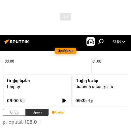
ՀԱՅ
Արմենիա
00:00
01:00
Ուղիղ եթեր
Ուղիղ եթեր
Լուրեր
Մամուլի տեսություն
09:00
09:35
6 ր
4 ր
Երեկ
Այսօր
Եթեր
ք. Երևան
106.0