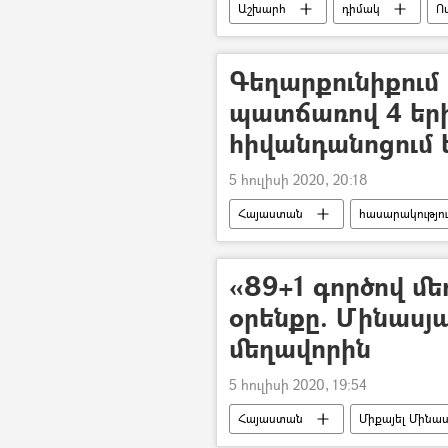
Աշխարհ
դիմակ
Ո
Կորոնավիրուսը աշխարհում
Գեղարքունիքում 
պատճառով 4 ե
հիվանդանոցում 
5 հուլիսի 2020, 20:18
Հայաստան
հասարակությո
վթար
ավտովթար
Վթար, պատահար, սպանություն, գող
«89+1 գործով մե
օրենքը. Մինասյ
մեղավորին
5 հուլիսի 2020, 19:54
Հայաստան
Միքայել Մինա