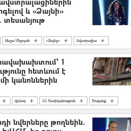
 ավստրալացիներին
րգելով և «Ձայնի»
է. տեսանյութ
Մաշա Մնջոյան
«Ձայնը»
Ավստրալիա
իրավախախտում՝ 1
ւթյունը հետևում է
մի կանոններին
դիմակ
ՀՀ Ոստիկանություն
Տուգանք
նավիրուսը Հայաստանում և Արցախում
րդի նվերները թողնեին.
է ԽՍՀՄ–ից դուրս