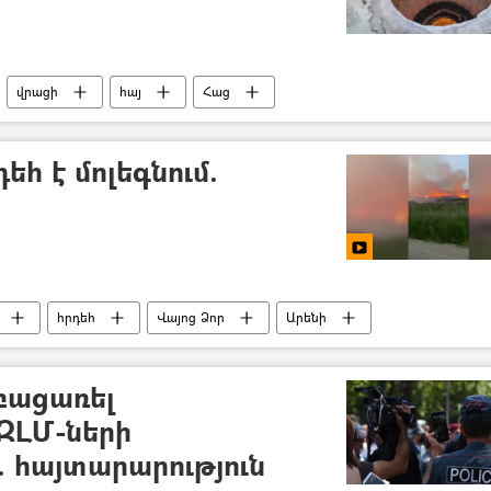
վրացի
հայ
Հաց
եհ է մոլեգնում.
հրդեհ
Վայոց Ձոր
Արենի
րարություն (ԱԻՆ)
բացառել
 ԶԼՄ-ների
. հայտարարություն