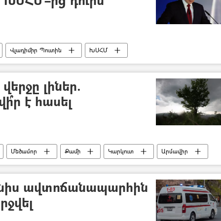
Վլադիմիր Պուտին
ԽՍՀՄ
վերջը լիներ.
՞ր է հասել
Մեծամոր
Քամի
Կարկուտ
Արմավիր
նիս ավտոճանապարհին
րջվել