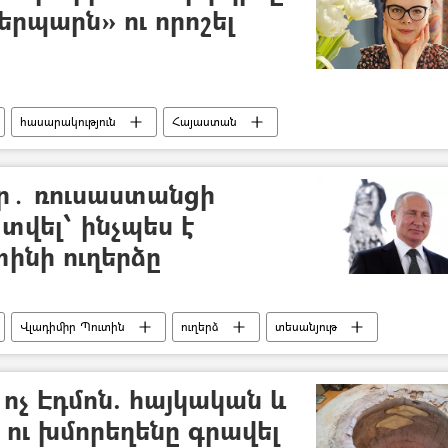
կերպարն» ու որոշել
հասարակություն
Հայաստան
գենի Պետրոսյան
Կին
ինստագրամ
ր․ ռուսաստանցի
 տվել՝ ինչպես է
տինի ուղերձը
Վլադիմիր Պուտին
ուղերձ
տեսանյութ
 ոչ Էդմոն. հայկական և
ու խմորեղենը գրավել