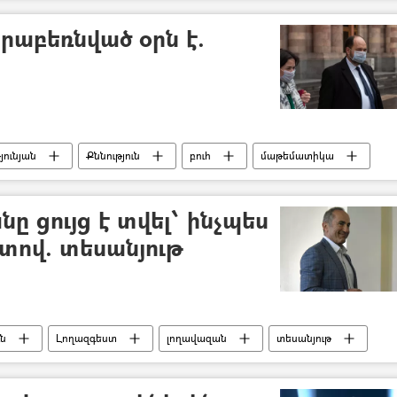
ը
աբեռնված օրն է.
յունյան
Քննություն
բուհ
մաթեմատիկա
ը ցույց է տվել՝ ինչպես
րտով. տեսանյութ
ւն
Լողազգեստ
լողավազան
տեսանյութ