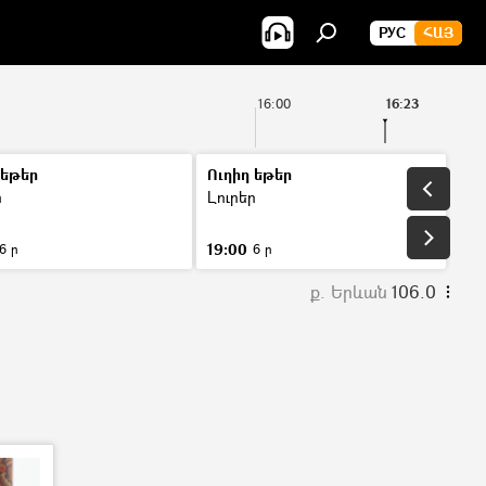
РУС
ՀԱՅ
16:00
16:23
 եթեր
Ուղիղ եթեր
ր
Լուրեր
19:00
6 ր
6 ր
ք. Երևան
106.0