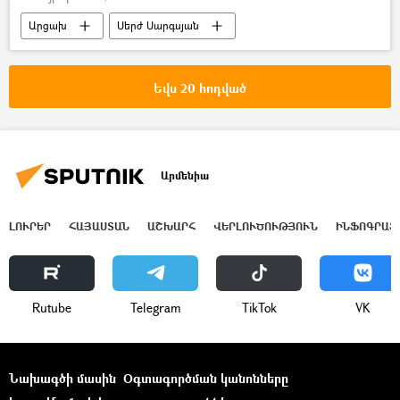
Արցախ
Սերժ Սարգսյան
Արմեն Աշոտյան
Հայրենական մեծ պատերազմ
Եվս 20 հոդված
Շուշիի ազատագրում
ՀՀ նախագահ Սերժ Սարգսյան
Արմենիա
ԼՈՒՐԵՐ
ՀԱՅԱՍՏԱՆ
ԱՇԽԱՐՀ
ՎԵՐԼՈՒԾՈՒԹՅՈՒՆ
ԻՆՖՈԳՐԱՖ
Rutube
Telegram
ТikТоk
VK
Նախագծի մասին
Օգտագործման կանոնները