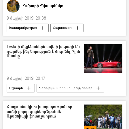
Դմիտրի Պիսարենկո
9 մայիսի 2019, 20:38
հասարակություն
Հայաստան
Հեղինակներ
առաջնագիծ
Սպանություն
Tesla-ի մեքենաներն ավելի խելացի են
դարձել. ի՞նչ նորություն է մոգոնել Իլոն
Մասկը
9 մայիսի 2019, 20:17
Աշխարհ
Տեխնիկա և նորարարություններ
Հաղթանակի ու խաղաղության օր.
տոնի բոլոր գույները`Sputnik
Արմենիայի ֆոտոշարքում