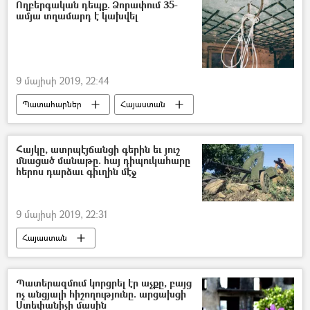
ԽՍՀՄ
Ողբերգական դեպք. Ձորափում 35-
ամյա տղամարդ է կախվել
9 մայիսի 2019, 22:44
Պատահարներ
Հայաստան
Վթար, պատահար, սպանություն, գողություն
ինքնասպանություն
Սպանություն
Հայկը, ատրպէյճանցի գերին եւ յուշ
մնացած մանաթը. հայ դիպուկահարը
հերոս դարձաւ գիւղին մէջ
9 մայիսի 2019, 22:31
Հայաստան
Sputnik Արմենիան` արևմտահայերենով
Պատերազմում կորցրել էր աչքը, բայց
ոչ անցյալի հիշողությունը. արցախցի
Ստեփանիչի մասին