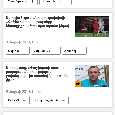
Տեսանյութեր
Մուլտիմեդիա
Հովհաննես Թումանյան
Սարգիս Ադամյանը կտեղափոխվի
«Հոֆենհա՞յմ». ակումբները
հետաքրքրված են նրա տրանսֆերով
9 մայիսի 2019, 19:21
Սպորտ
Հայաստան
ֆուտբոլ
Սուրենյանց. «Փաշինյանի ասուլիսի
քաղաքական օրակարգում
բովանդակային առումով նորություն
չկար»
9 մայիսի 2019, 19:02
ՌԱԴԻՈ
Նիկոլ Փաշինյան
«Թավշյա հեղափոխություն»