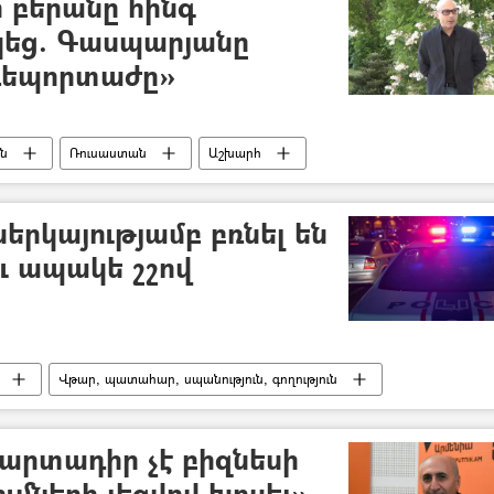
 բերանը հինգ
կեց. Գասպարյանը
 ռեպորտաժը»
ն
Ռուսաստան
Աշխարհ
երկայությամբ բռնել են
ւ ապակե շշով
Վթար, պատահար, սպանություն, գողություն
արտադիր չէ բիզնեսի
ւմների լեզվով խոսել»