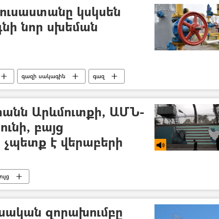
ուսաստանը կսկսեն
գնի նոր սխեման
գազի սակագին
գազ
րանն Արևմուտքի, ԱՄՆ-
ունի, բայց
 չպետք է վերաբերի
ւյց
ուսական զորախումբը