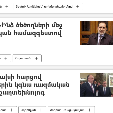
ն
Sputnik Արմենիան` արևմտահայերենով
«Ինձ ծեծողների մեջ
ական համազգեստով
ն
Հայաստան
ախի հարցով
երին կգնա ռազմական
 քաղտեխնոլոգ
ստան
Ադրբեջան
Զոհրաբ Մնացականյան