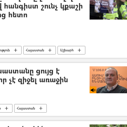
 հանգիստ շունչ կքաշի
ից հետո
թյուն
Հայաստան
Աշխարհ
ն
Ամերիկայի Միացյալ Նահանգներ
ւն
Թուրքիա
Վարդան Օսկանյան
սաստանը ցույց է
ր չէ զիջել առաջին
ն
Հայաստան