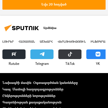
Եվս 20 հոդված
Արմենիա
ԼՈՒՐԵՐ
ՀԱՅԱՍՏԱՆ
ԱՇԽԱՐՀ
ՎԵՐԼՈՒԾՈՒԹՅՈՒՆ
ԻՆՖՈԳՐԱՖ
Rutube
Telegram
ТikТоk
VK
Նախագծի մասին
Օգտագործման կանոնները
Կապ
Մամուլի հաղորդագրություններ
Ընկերությունների նորություններ
Գաղտնիության քաղաքականություն