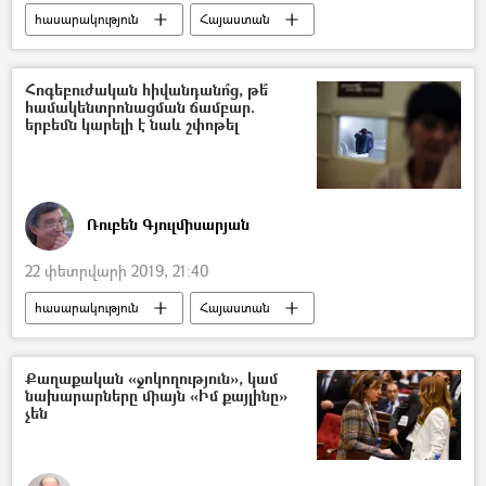
հասարակություն
Հայաստան
Քիմ Քարդաշյան
Ամերիկահայ հեռուստաաստղ Քիմ Քարդաշյան
Հոգեբուժական հիվանդանո՞ց, թե՞
համակենտրոնացման ճամբար.
երբեմն կարելի է նաև շփոթել
Ռուբեն Գյուլմիսարյան
22 փետրվարի 2019, 21:40
հասարակություն
Հայաստան
Հեղինակներ
ՀՀ առողջապահության նախարարություն
Քաղաքական «ջոկողություն», կամ
նախարարները միայն «Իմ քայլինը»
ՀՀ ՄԻՊ
չեն