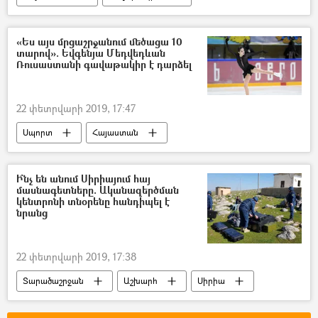
Տեսանյութեր
ՌԱԴԻՈ
«Ես այս մրցաշրջանում մեծացա 10
տարով». Եվգենյա Մեդվեդևան
Ռուսաստանի գավաթակիր է դարձել
22 փետրվարի 2019, 17:47
Սպորտ
Հայաստան
Եվգենյա Մեդվեդևա–Բաբասյան
Ի՞նչ են անում Սիրիայում հայ
մասնագետները. Ականազերծման
կենտրոնի տնօրենը հանդիպել է
նրանց
22 փետրվարի 2019, 17:38
Տարածաշրջան
Աշխարհ
Սիրիա