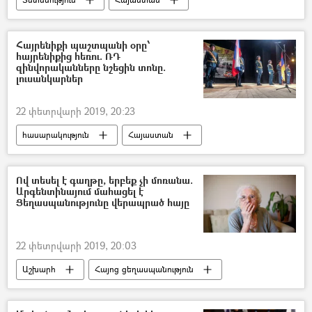
Ամերիկայի Միացյալ Նահանգներ
Կենտրոնական բանկ (ԿԲ)
Հայրենիքի պաշտպանի օրը՝
հայրենիքից հեռու. ՌԴ
զինվորականները նշեցին տոնը.
լուսանկարներ
22 փետրվարի 2019, 20:23
հասարակություն
Հայաստան
Ռուսաստան
Աշխարհ
Գյումրի
ՀՀ պաշտպանության նախարարություն (ՊՆ)
Ով տեսել է գաղթը, երբեք չի մոռանա.
Արգենտինայում մահացել է
Ցեղասպանությունը վերապրած հայը
22 փետրվարի 2019, 20:03
Աշխարհ
Հայոց ցեղասպանություն
Էքսկլյուզիվ
Հայաստան