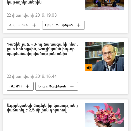
կաթողիկոսներին
22 փետրվարի 2019, 19:03
Հայաստան
Նիկոլ Փաշինյան
Արամ Առաջին կաթողիկոս
Ամենայն Հայոց կաթողիկոս Գարեգին Բ
Դանիելյան. «3-րդ նախագահի հետ,
ըստ երևույթին, Փաշինյանն ինչ-որ
պայմանավորվածություն ունի»
22 փետրվարի 2019, 18:44
ՌԱԴԻՈ
Նիկոլ Փաշինյան
Սերժ Սարգսյան
Լևոն Տեր–Պետրոսյան
Ադրբեջանցի մոդելն իր կուսությունը
վաճառել է 2,5 միլիոն դոլարով