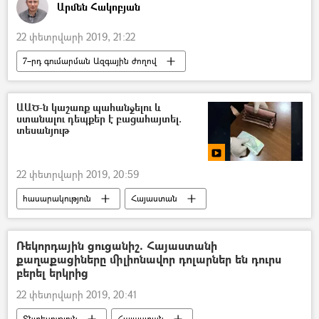
Արմեն Հակոբյան
22 փետրվարի 2019, 21:22
7–րդ գումարման Ազգային ժողով
Հեղինակներ
«Իմ քայլը» դաշինք
Լիլիթ Մակունց
Վալերի Օսիպյան
ԱԱԾ-ն կաշառք պահանջելու և
ստանալու դեպքեր է բացահայտել.
տեսանյութ
22 փետրվարի 2019, 20:59
հասարակություն
Հայաստան
ՀՀ ազգային անվտանգության ծառայություն. ԱԱԾ
Տեսանյութեր
Մուլտիմեդիա
Ռեկորդային ցուցանիշ. Հայաստանի
քաղաքացիները միլիոնավոր դոլարներ են դուրս
բերել երկրից
22 փետրվարի 2019, 20:41
Տնտեսություն
Հայաստան