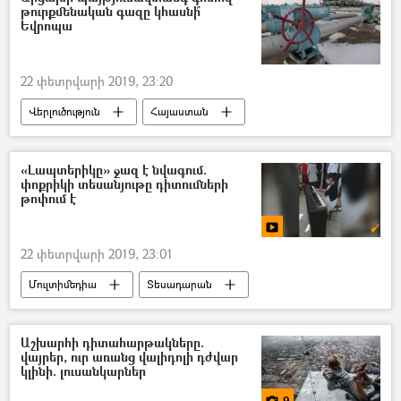
թուրքմենական գազը կհասնի՞
Եվրոպա
22 փետրվարի 2019, 23:20
Վերլուծություն
Հայաստան
Տարածաշրջան
Աշխարհ
Տնտեսություն
գազ
Ադրբեջան
«Լապտերիկը» ջազ է նվագում.
փոքրիկի տեսանյութը դիտումների
Թուրքիա
Վրաստանի Հանրապետություն
թոփում է
Եվրամիություն
22 փետրվարի 2019, 23:01
Մուլտիմեդիա
Տեսադարան
Աշխարհի դիտահարթակները.
վայրեր, ուր առանց վալիդոլի դժվար
կլինի. լուսանկարներ
9